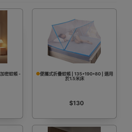
床加密蚊帳 -
便攜式折疊蚊帳 | 135*190*80 | 適用
於1.5米床
$130