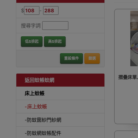
$
-
搜尋字詞
低$排起
高$排起
重設條件
篩選
摺疊床單人
返回蚊帳蚊網
床上蚊帳
-床上蚊帳
-防蚊窗紗門紗網
-防蚊網蚊帳配件