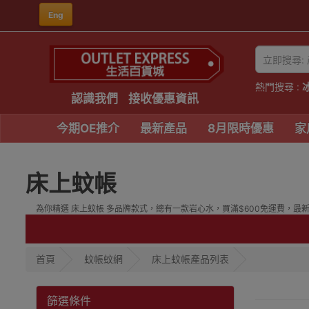
Eng
熱門搜尋 :
認識我們
接收優惠資訊
今期OE推介
最新產品
8月限時優惠
家
床上蚊帳
為你精選 床上蚊帳 多品牌款式，總有一款岩心水，買滿$600免運費，最新型號
首頁
蚊帳蚊網
床上蚊帳產品列表
篩選條件