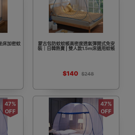
廷坐床加密蚊
蒙古包防蚊蚊帳高密度透氣彈開式免安
裝｜日韓熱賣 | 雙人款1.5m床適用蚊帳
$140
$248
47%
47%
OFF
OFF