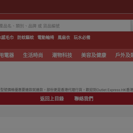
冰感毛巾
防蚊驅蚊
電動輪椅
風扇衣
玩水必備
用電器
生活時尚
潮物科技
美容及健康
戶外及
價格優惠要邊款就邊款，部份更是香港代理行貨，歡迎到Outlet Express HK香
返回上目錄
聯絡我們