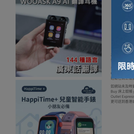
為你精選 床上
列室選購!
多款床上蚊帳品
Outlet 
輕鬆在網上或
如網站未及時
Buy 床上蚊帳 pric
Outlet 
更可送到香港