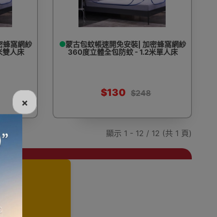
密蜂窩網紗
蒙古包蚊帳速開免安裝| 加密蜂窩網紗
5米雙人床
360度立體全包防蚊 - 1.2米單人床
$130
$248
×
顯示 1 - 12 / 12 (共 1 頁)