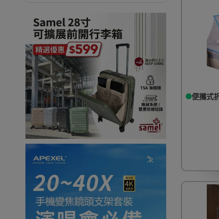
便攜式折疊