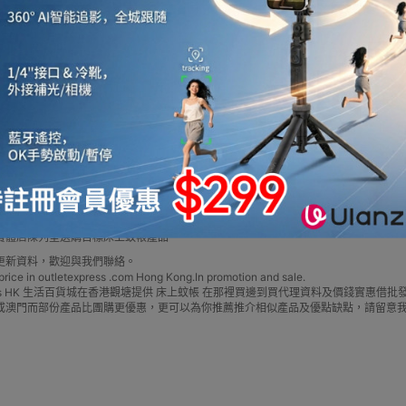
【2025年10月更新】為你追蹤
熱」情況，提供多種驅蚊滅蚊用
蚊帳 多品牌款式，總有一款岩心水，買滿$600免運費，最新型號價格優惠要邊款就邊款，部
牌款式，2025最新型號價格優惠，部份為香港代理行貨，我們Outlet Express 
Express HK 生活百貨城網上商城購買 床上蚊帳 產品多款 床上蚊帳 官方代理、
實體店陳列室選購目標床上蚊帳產品
更新資料，歡迎與我們聯絡。
e in outletexpress .com Hong Kong.In promotion and sale.
Express HK 生活百貨城在香港觀塘提供 床上蚊帳 在那裡買邊到買代理資料及價錢實惠
或澳門而部份產品比團購更優惠，更可以為你推薦推介相似產品及優點缺點，請留意