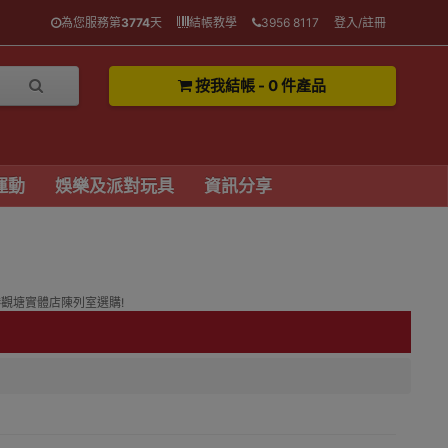
為您服務第
3774
天
結帳教學
3956 8117
登入/註冊
按我結帳 - 0 件產品
運動
娛樂及派對玩具
資訊分享
港觀塘實體店陳列室選購!