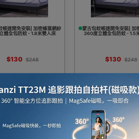
蚊帳速開免安裝| 加密蜂窩網紗
蒙古包蚊帳速開免安裝| 加
立體全包防蚊 - 1.8米雙人床
360度立體全包防蚊 - 1.
$130
$130
$248
$248
文章推介