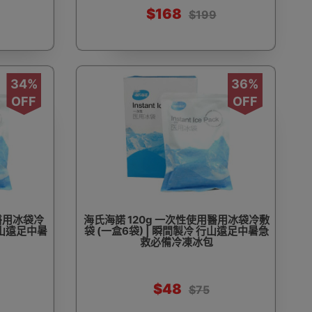
$168
$199
34%
36%
OFF
OFF
醫用冰袋冷
海氏海諾 120g 一次性使用醫用冰袋冷敷
行山遠足中暑
袋 (一盒6袋) | 瞬間製冷 行山遠足中暑急
救必備冷凍冰包
$48
$75