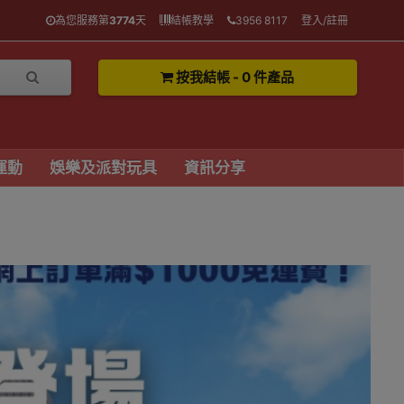
為您服務第
3774
天
結帳教學
3956 8117
登入/註冊
按我結帳 - 0 件產品
運動
娛樂及派對玩具
資訊分享