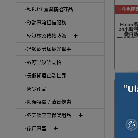
-秋FUN 露營精選商品
一件免運
-移動電箱租借服務
Hico
24小時制
一鍵自動內
-聖誕樹及禮物裝飾
可接自來水
-舒緩疲勞痛症好幫手
-蚊叮蟲咬唔駛怕
-長假期屋企歎世界
-防災產品
-限時特價 / 清貨優惠
-冬天暖笠笠保暖用品
-家用電器