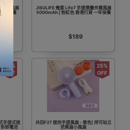
提摺疊充電風扇
JISULIFE 幾素 Life7 手提摺疊充電風扇
貨 一年保養
5000mAh | 粉紅色 香港行貨 一年保養
$189
27%
25%
OFF
OFF
台式手提式迷
共田F27 迷你手提風扇 - 紫色| 持可站立
 可拆卸電池
芭蕉扇小風扇