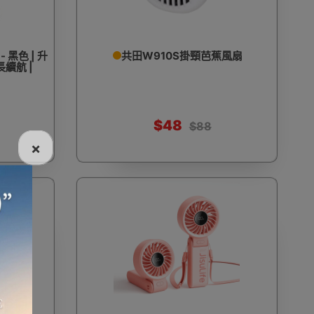
 黑色 | 升
共田W910S掛頸芭蕉風扇
續航 |
$48
$88
×