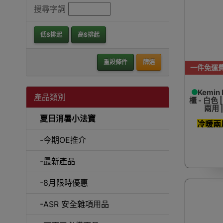
搜尋字詞
低$排起
高$排起
重設條件
篩選
一件免運
Kemi
產品類別
櫃 - 白色
兩用 
夏日消暑小法寶
冷暖兩
-今期OE推介
-最新產品
-8月限時優惠
-ASR 安全雜項用品