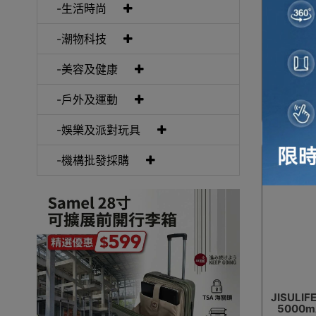
-生活時尚
共
-潮物科技
-美容及健康
-戶外及運動
-娛樂及派對玩具
-機構批發採購
JISULI
5000