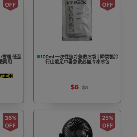
OFF
OFF
你小雪櫃 低至
100ml 一次性速冷急救冰袋 | 瞬間製冷
冷暖兩用
行山遠足中暑急救必備冷凍冰包
 可車用
$6
$8
36%
25%
OFF
OFF