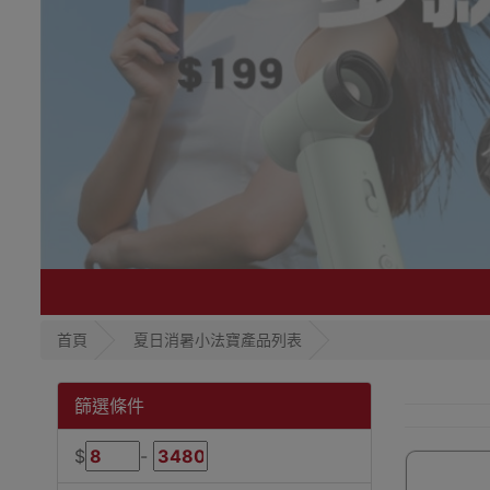
首頁
夏日消暑小法寶產品列表
篩選條件
$
-