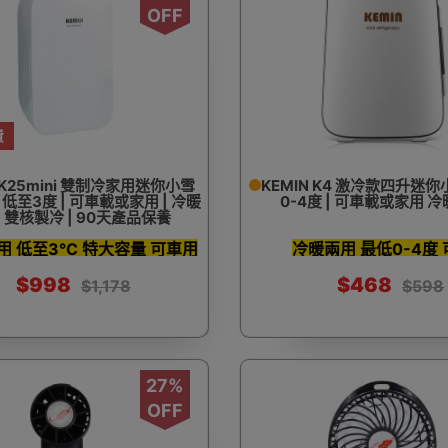
OFF
費
n K25mini 雙制冷家用迷你小雪
KEMIN K4 激冷款四升迷
 | 低至3度 | 可車載或家用 | 冷暖
0-4度 | 可車載或家用 
| 雙核製冷 | 90天產品保養
用 低至3°C 特大容量 可車用
冷暖兩用 最低0-4度
$998
$468
$1,178
$598
27%
OFF