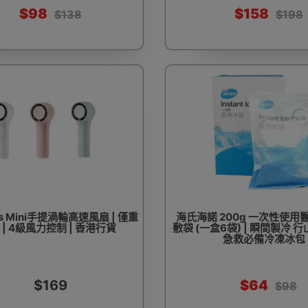
$98
$158
$138
$198
ues Mini手提渦輪高速風扇 | 僅重
海氏海諾 200g 一次性使用
g | 4級風力控制 | 香港行貨
敷袋 (一盒6袋) | 瞬間製冷 
急救必備冷凍冰包
$169
$64
$98