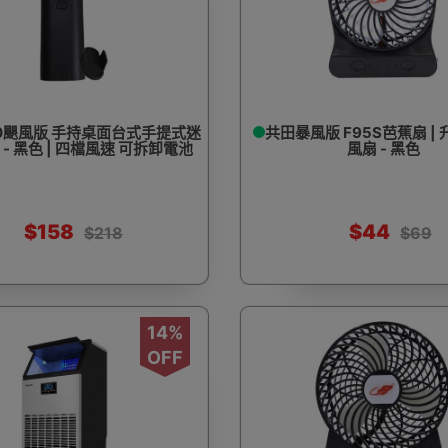
0颶風版 手持桌面台式手提式迷
共田暴風版 F95S芭蕉扇 |
- 黑色 | 四檔風速 可拆卸電池
風扇 - 黑色
$158
$44
$218
$69
14%
OFF