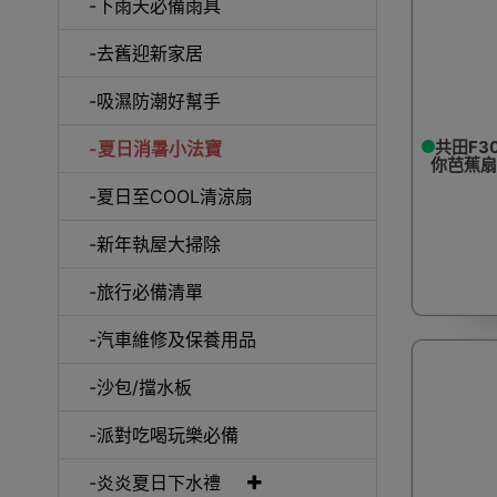
-下雨天必備雨具
-去舊迎新家居
-吸濕防潮好幫手
共田F3
-夏日消暑小法寶
你芭蕉扇 
-夏日至COOL清涼扇
-新年執屋大掃除
-旅行必備清單
-汽車維修及保養用品
-沙包/擋水板
-派對吃喝玩樂必備
-炎炎夏日下水禮