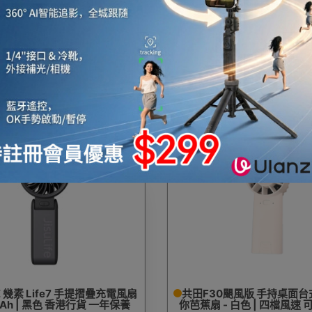
田W910S掛頸芭蕉風扇
JISULIFE 幾素 Life7 手
5000mAh | 白色 香港行
$48
$189
$88
FE 幾素 Life7 手提摺疊充電風扇
共田F30颶風版 手持桌面
mAh | 黑色 香港行貨 一年保養
你芭蕉扇 - 白色 | 四檔風速