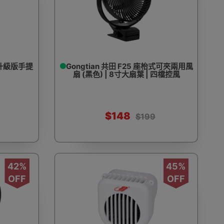
 升級版手提
Gongtian 共田 F25 座枱式可夾兩用風
扇 (黑色) | 8寸大扇葉 | 四檔控風
$148
$199
42%
45%
OFF
OFF