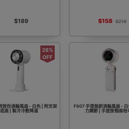
$189
$158
$218
28%
OFF
冷敷迷你渦輪風扇 - 白色 | 附支架
F607 手提無刷渦輪風扇 - 白色
底座 | 製冷冷敷降溫
力調節 | 手提掛頸座枱