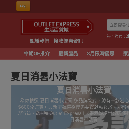
Eng
熱門搜尋 :
認識我們
接收優惠資訊
今期OE推介
最新產品
8月限時優惠
家
夏日消暑小法寶
夏日消暑小法寶
為你精選 夏日消暑小法寶 多品牌款式，總有一款岩
$600免運費，最新型號價格優惠要邊款就邊款，部份
理行貨，歡迎到Outlet Express HK香港觀塘實體店
日消暑小法寶