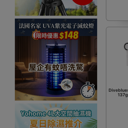
Divebl
137