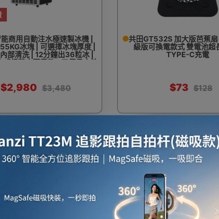
費
n 智能商用自動注水極速製冰機 |
共田GT532S 加大版芭蕉扇 -
55KG冰塊 | 可選擇冰塊厚度 |
級版可換電款式 雙電池超長
部清洗 | 12分鐘出36粒冰 |
TYPE-C充電
或桶裝水兩用款 - 三個月本地
自攜保養
$2,980
$73
$3,480
$128
45%
OFF