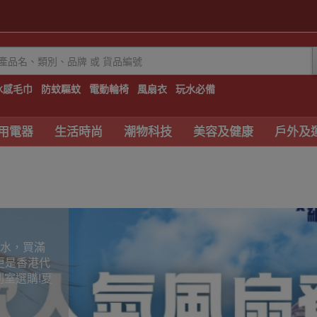
冰感毛巾
防蚊驅蚊
電動輪椅
風扇衣
玩水必備
用電器
生活時尚
潮物科技
美容及健康
戶外及
心水，買滿
更是香港代
陳列室選購!夏