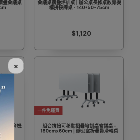
 摺疊會議桌
會議桌摺疊培訓桌 | 辦公桌長條桌教育機
cm
構拼接課桌 - 140*50*75cm
$1,120
×
一件免運費
長條桌教育機
組合拼接可移動摺疊培訓桌會議桌 -
75cm
180cmx60cm | 辦公室折疊帶滑輪桌