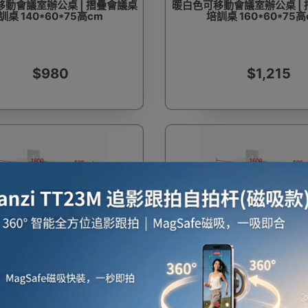
動會議室辦公桌 | 摺疊會議桌
暖白色可移動會議室辦公桌 |
訓桌 140*60*75高cm
培訓桌 160*60*75高
$980
$1,215
費
一件免運費
培訓桌 | 辦公桌長條桌教育機
會議桌摺疊培訓桌 | 辦公桌
接課桌 - 180*50*75cm
構拼接課桌 - 160*50*