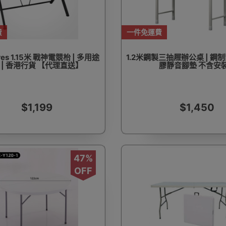
費
一件免運費
Ares 1.15米 戰神電競枱 | 多用途
1.2米鋼製三抽屜辦公桌 | 鋼制
 | 香港行貨 【代理直送】
膠靜音腳墊 不含安
$1,199
$1,450
47%
OFF