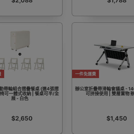
$2,088
$1,788
費
一件免運費
動帶輪組合摺疊餐桌 (連4張摺
辦公室折疊帶滑輪會議桌 - 140
 桌椅可一體式收納 | 餐桌可半/全
可拼接使用 | 雙層置物 
展 - 白色
$2,650
$1,450