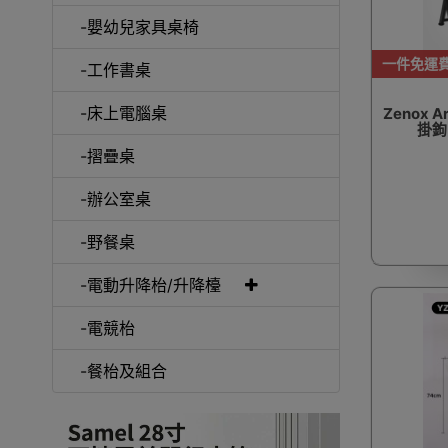
-嬰幼兒家具桌椅
一件免運
-工作書桌
-床上電腦桌
Zenox 
掛鉤
-摺疊桌
-辦公室桌
-野餐桌
-電動升降枱/升降檯
-電競枱
-餐枱及組合