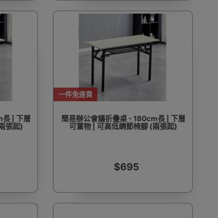
一件免運費
長 | 下層
簡易辦公會議折疊桌 - 180cm長 | 下層
兩張起)
可置物 | 可高低調節椅腳 (兩張起)
$695