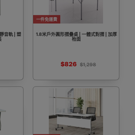
一件免運費
靜音軌 | 塑
1.8米戶外圓形摺疊桌 | 一體式對摺 | 加厚
裝
枱面
$826
$1,298