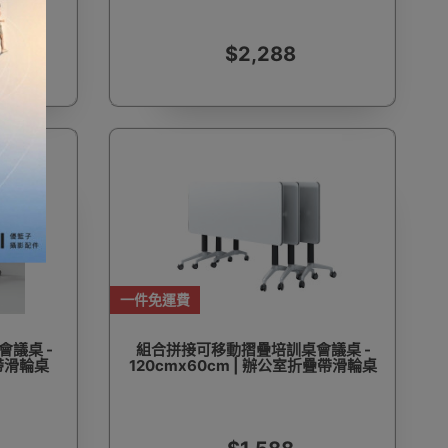
$2,288
一件免運費
議桌 -
組合拼接可移動摺疊培訓桌會議桌 -
疊帶滑輪桌
120cmx60cm | 辦公室折疊帶滑輪桌