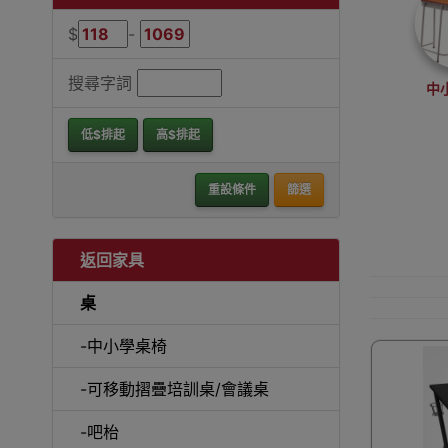
$
-
搜尋字詞
中
低$排起
高$排起
重設條件
篩選
返回家具
桌
-中小學桌椅
-可移動摺疊培訓桌/會議桌
-吧枱