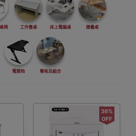
桌椅
工作書桌
床上電腦桌
摺疊桌
電競枱
餐枱及組合
36%
OFF