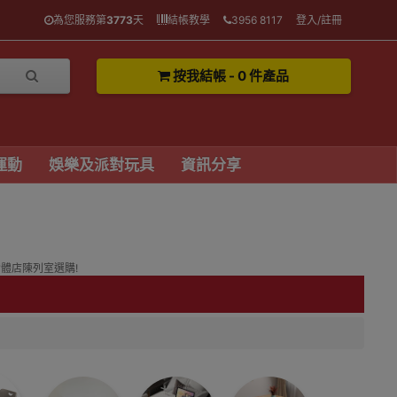
為您服務第
3773
天
結帳教學
3956 8117
登入/註冊
按我結帳 - 0 件產品
運動
娛樂及派對玩具
資訊分享
實體店陳列室選購!