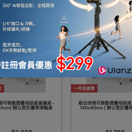
$1,555
$1,345
費
一件免運費
接可移動摺疊培訓桌會議桌 -
組合拼接可移動摺疊培訓桌會
x60cm| 辦公室折疊帶滑輪桌
140x60cm | 辦公室折