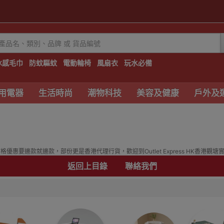
冰感毛巾
防蚊驅蚊
電動輪椅
風扇衣
玩水必備
用電器
生活時尚
潮物科技
美容及健康
戶外及
惠要邊款就邊款，部份更是香港代理行貨，歡迎到Outlet Express HK香港觀塘
返回上目錄
聯絡我們