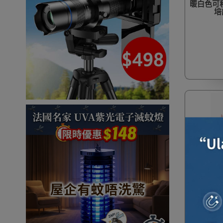
暖白色可移
培
一件免運
會議桌摺疊
構拼