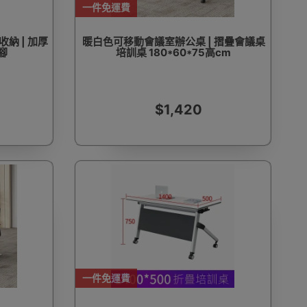
一件免運費
收納 | 加厚
暖白色可移動會議室辦公桌 | 摺疊會議桌
腳
培訓桌 180*60*75高cm
$1,420
一件免運費