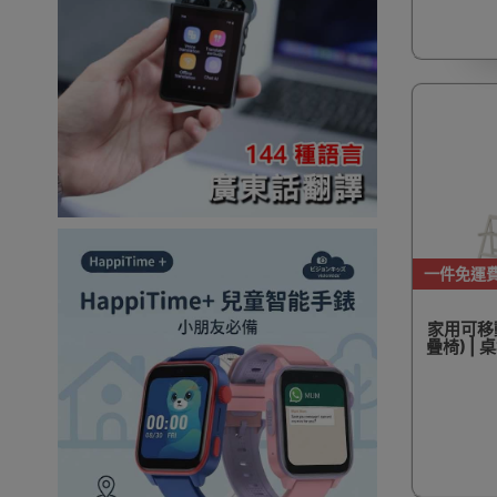
一件免運
家用可移
疊椅) |