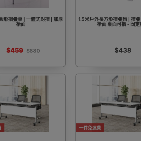
圓形摺疊桌 | 一體式對摺 | 加厚
1.5米戶外長方形摺疊枱 | 摺疊
枱面
枱面 桌面可摺 - 固定
$459
$438
$880
費
一件免運費