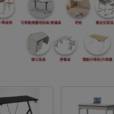
小學桌椅
可移動摺疊培訓桌/會議桌
吧枱
嬰幼兒家具
辦公室桌
野餐桌
電動升降枱/升降檯