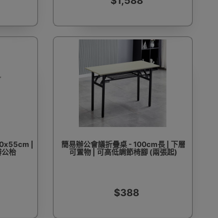
$1,588
x55cm |
簡易辦公會議折疊桌 - 100cm長 | 下層
辦公枱
可置物 | 可高低調節椅腳 (兩張起)
$388