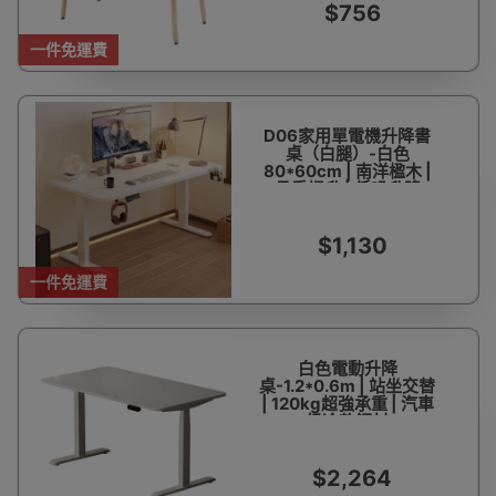
$756
一件免運費
D06家用單電機升降書
桌（白腿）-白色
80*60cm | 南洋楹木 |
承重提升 | 低噪升降
$1,130
一件免運費
白色電動升降
桌-1.2*0.6m | 站坐交替
| 120kg超強承重 | 汽車
級冷軋鋼材
$2,264