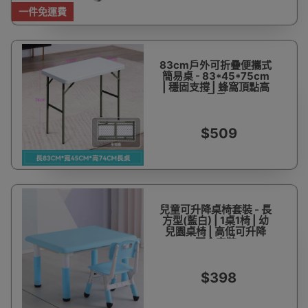
一件免運費
83cm戶外可折疊便攜式
簡易桌 - 83*45*75cm
| 穩固支撐 | 蜂窩頂點高
承重
$509
兒童可升降桌椅套裝 - 長
方型(藍白) | 1桌1椅 | 幼
兒園桌椅 | 高低可升降
不含安裝
$398