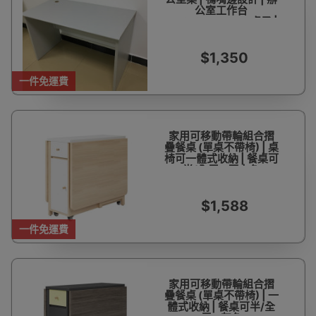
公室工作台
-120*60*75cm -桌子 |
包安裝
$1,350
一件免運費
家用可移動帶輪組合摺
疊餐桌 (單桌不帶椅) | 桌
椅可一體式收納 | 餐桌可
半/全展 - 原木色
$1,588
一件免運費
家用可移動帶輪組合摺
疊餐桌 (單桌不帶椅) | 一
體式收納 | 餐桌可半/全