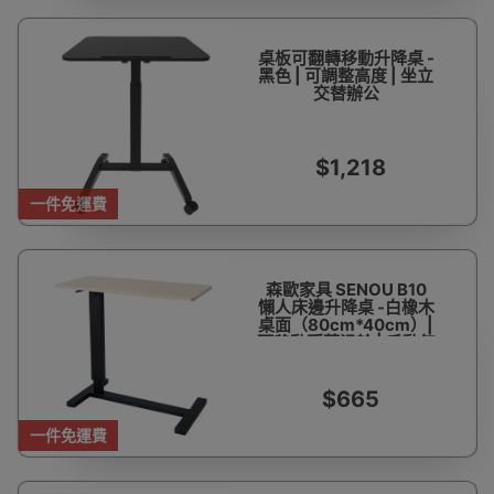
桌板可翻轉移動升降桌 -
黑色 | 可調整高度 | 坐立
交替辦公
$1,218
一件免運費
森歐家具 SENOU B10
懶人床邊升降桌 -白橡木
桌面（80cm*40cm）|
可移動隱藏滑輪 | 手動氣
動升降
$665
一件免運費