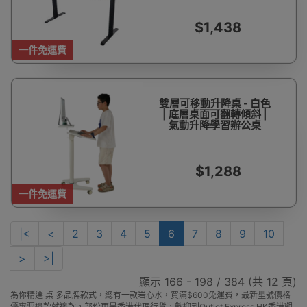
$1,438
一件免運費
雙層可移動升降桌 - 白色
| 底層桌面可翻轉傾斜 |
氣動升降學習辦公桌
$1,288
一件免運費
|<
<
2
3
4
5
6
7
8
9
10
>
>|
顯示 166 - 198 / 384 (共 12 頁)
為你精選 桌 多品牌款式，總有一款岩心水，買滿$600免運費，最新型號價格
優惠要邊款就邊款，部份更是香港代理行貨，歡迎到Outlet Express HK香港觀