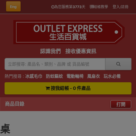
Eng
為您服務第
3773
天
結帳教學
登入/註冊
認識我們
接收優惠資訊
熱門搜尋 :
冰感毛巾
防蚊驅蚊
電動輪椅
風扇衣
玩水必備
按我結帳 - 0 件產品
商品目錄
打開
桌