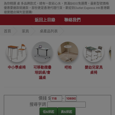
為你精選 桌 多品牌款式，總有一款岩心水，買滿$600免運費，最新型號價格
優惠要邊款就邊款，部份更是香港代理行貨，歡迎到Outlet Express HK香港觀
塘實體店陳列室選購!
返回上目錄
聯絡我們
首頁
家具
桌產品列表
中小學桌椅
可移動摺疊
吧枱
嬰幼兒家具
培訓桌/會
桌椅
議桌
價錢 $
-
搜尋字詞
低$排起
高$排起