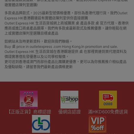
塘實體店陳列室選購!
多款桌品牌款式，2025最新型號價格優惠，部份為香港代理行貨，我們Outlet
Express HK香港觀塘設有實體店陳列室供你直接選購
Outlet Express HK 生活百貨城網上商城購買 桌 產品多款 桌 官方代理、香港供
應商或進口商桌產品選擇，我們有多款桌最新款式及推薦優惠，讓你輕鬆在網
上或實體店陳列室選購目標桌產品
如網站未及時更新資料，歡迎與我們聯絡。
Buy 桌 price in outletexpress .com Hong Kong.In promotion and sale.
Outlet Express HK 生活百貨城在香港觀塘提供 桌 在那裡買邊到買代理資料及
價錢實惠借批發優惠以及公司學校報價，
更可送到香港或澳門而部份產品比團購更優惠，更可以為你推薦推介相似產品
及優點缺點，請留意我們最新產品價格更新
【正版正貨】商標認證
優網店認證
滿HKD600免費送貨