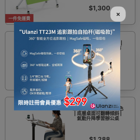
$1,300
×
一件免運費
床邊氣動升降桌 - 黑色 |
可移動床邊沙發底小方
桌 | 氣動升降機制
$455
雙層可移動升降桌 - 黑色
| 底層桌面可翻轉傾斜 |
氣動升降學習辦公桌
$1,288