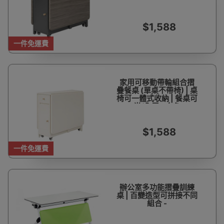
展 - 灰色
$1,588
一件免運費
家用可移動帶輪組合摺
疊餐桌 (單桌不帶椅) | 桌
椅可一體式收納 | 餐桌可
半/全展 - 白色
$1,588
一件免運費
辦公室多功能摺疊訓練
桌 | 百變造型可拼接不同
組合 -
1200*600*750mm