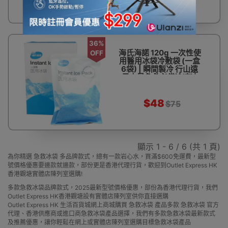
36%
海氏海諾 120g 一次性使
OFF
用醫用冰袋冷敷袋 (一盒
6袋) | 瞬間製冷 行山遠
足中暑急救必備冷凍冰
包
$48
$75
顯示 1 - 6 / 6 (共 1 頁)
為你精選 急救冰袋 多品牌款式，總有一款岩心水，買滿$600免運費，最新型
號價格優惠要邊款就邊款，部份更是香港代理行貨，歡迎到Outlet Express HK
香港觀塘實體店陳列室選購!
多款急救冰袋品牌款式，2025最新型號價格優惠，部份為香港代理行貨，我們
Outlet Express HK香港觀塘設有實體店陳列室供你直接選購
Outlet Express HK 生活百貨城網上商城購買 急救冰袋 產品多款 急救冰袋 官方
代理、香港供應商或進口商急救冰袋產品選擇，我們有多款急救冰袋最新款式
及推薦優惠，讓你輕鬆在網上或實體店陳列室選購目標急救冰袋產品