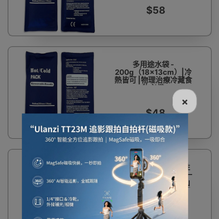
$58
多用途水袋 -
200g（18x13cm）|冷
熱皆可 |物理治療冷藏食
物必備
×
$48
34%
海氏海諾 200g 一次性
OFF
使用醫用冰袋冷敷袋 (一
盒6袋) | 瞬間製冷 行山
遠足中暑急救必備冷凍
冰包
$64
$98