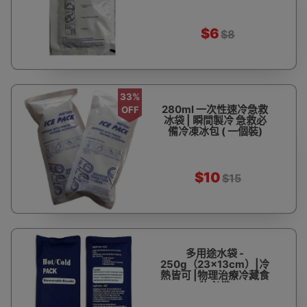
$6
$8
33%
280ml 一次性速冷急救
OFF
冰袋 | 瞬間製冷 急救必
備冷凍冰包 ( 一個裝)
$10
$15
多用途水袋 -
250g（23x13cm）|冷
熱皆可 |物理治療冷藏食
物必備