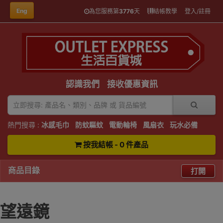
Eng
為您服務第
3776
天
結帳教學
登入/註冊
認識我們
接收優惠資訊
熱門搜尋 :
冰感毛巾
防蚊驅蚊
電動輪椅
風扇衣
玩水必備
按我結帳 - 0 件產品
商品目錄
打開
望遠鏡