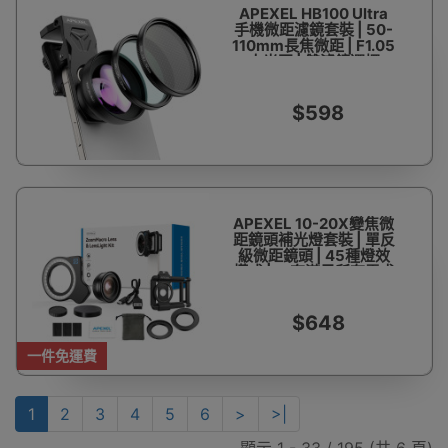
APEXEL HB100 Ultra
手機微距濾鏡套裝 | 50-
110mm長焦微距 | F1.05
大光圈 | 雙濾鏡選擇
$598
APEXEL 10-20X變焦微
距鏡頭補光燈套裝 | 單反
級微距鏡頭 | 45種燈效
模式 | 一套滿足所有需求
$648
一件免運費
1
2
3
4
5
6
>
>|
顯示 1 - 33 / 195 (共 6 頁)