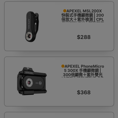
APEXEL MSL200X
快裝式手機顯微鏡 | 200
倍放大＋紫外檢測 | CPL
偏光消除反光 | 即裝即用
精準對焦
$288
APEXEL PhoneMicro
5 300X 手機顯微鏡 |
300倍顯微＋紫外雙光
域探測 | 解鎖細胞級成像
精度 | 移動實驗室
$368