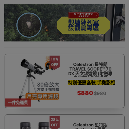
10%
Celestron 星特朗
OFF
TRAVEL SCOPE™ 70
DX 天文望遠鏡 (附送專
用背囊)| 香港行貨
特別優惠套裝 手機影相
支架 濾鏡 天文軟件及
$880
$980
更多
一件免運費
28%
Celestron 星特朗
OFF