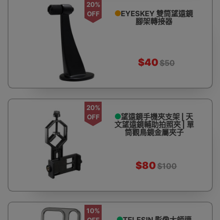
20%
EYESKEY 雙筒望遠鏡
OFF
腳架轉接器
$40
$50
20%
望遠鏡手機夾支架 | 天
OFF
文望遠鏡輔助拍照夾 | 單
筒觀鳥鏡金屬夾子
$80
$100
10%
TELESIN 影像大師適
OFF