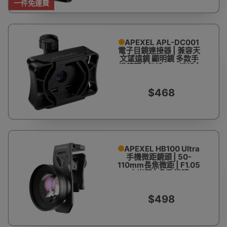
一件免運費
APEXEL APL-DC001
電子目鏡連接器 | 兼容天
文望遠鏡 顯明鏡 多款手
機鏡頭 | 無線WIFI連接 |
1920*1080高清顯示
$468
APEXEL HB100 Ultra
手機微距鏡頭 | 50-
110mm長焦微距 | F1.05
大光圈 | 多重鍍膜
$498