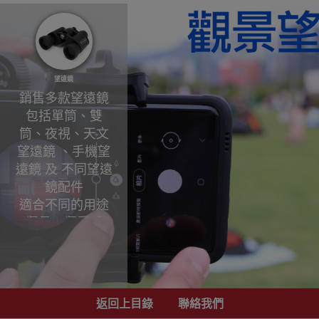
望遠鏡
銷售多款望遠鏡
包括單筒、雙
筒、夜視、天文
望遠鏡 、手機望
遠鏡 及 不同望遠
鏡配件
適合不同的用途
觀星、觀看球
賽、演唱會、觀
鳥等望遠鏡歡迎
參觀選購，更可
為你推薦介紹你
返回上目錄
聯絡我們
所需款式