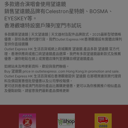
多款適合演唱會使用望遠鏡
銷售望遠鏡品牌有Celestron星特朗、BOSMA、
EYESKEY等。
香港觀塘特設窗戶陳列室門市試玩
多款觀景望遠鏡 | 天文望遠鏡 | 天文器材及配件品牌款式，2025最新型號價格
優惠，部份為香港代理行貨，我們Outlet Express HK香港觀塘設有實體店陳列
室供你直接選購
Outlet Express HK 生活百貨城網上商城購買 望遠鏡 產品多款 望遠鏡 官方代
理、香港供應商或進口商望遠鏡產品選擇，我們有多款望遠鏡最新款式及推薦
優惠，讓你輕鬆在網上或實體店陳列室選購目標望遠鏡產品
如網站未及時更新資料，歡迎與我們聯絡。
Buy 望遠鏡 price in outletexpress .com Hong Kong.In promotion and sale.
Outlet Express HK 生活百貨城在香港觀塘提供 望遠鏡 在那裡買邊到買代理資
料及價錢實惠借批發優惠以及公司學校報價，
更可送到香港或澳門而部份產品比團購更優惠，更可以為你推薦推介相似產品
及優點缺點，請留意我們最新產品價格更新