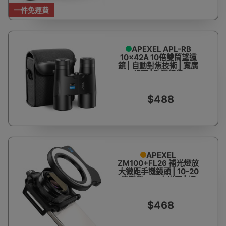
一件免運費
APEXEL APL-RB
10x42A 10倍雙筒望遠
鏡 | 自動對焦技術 | 寬廣
視野 |香港行貨
$488
APEXEL
ZM100+FL26 補光燈放
大微距手機鏡頭 | 10-20
倍變焦 F1.0大光圈 | 攝
影昆蟲花卉 | 高清鍍膜
$468