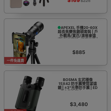
$169
$225
APEXEL 手機20-60X
超長焦變焦鏡頭套裝 | 戶
外觀鳥/賞花/演唱會遠
攝| 附三腳架+通用夾子 |
≤4%低畸變
$885
一件免運費
BOSMA 玄武穩像
15X42 防手震雙筒望遠
鏡 | ±3°光學防手震 | ED
低色散玻璃 | BSV-6-
WA廣角 | BSW-7/F防
水防霧 | 21mm大目鏡
$3,480