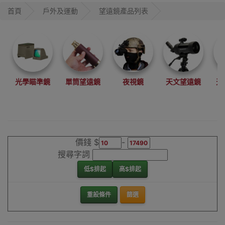
多款適合演唱會
首頁
戶外及運動
望遠鏡產品列表
使用望遠鏡
銷售望遠鏡品牌
有Celestron星特
朗、BOSMA、
EYESKEY等。
香港觀塘特設窗
光學瞄準鏡
單筒望遠鏡
夜視鏡
天文望遠鏡
天
戶陳列室門市試
玩
望遠鏡
價錢 $
-
搜尋字詞
低$排起
高$排起
重設條件
篩選