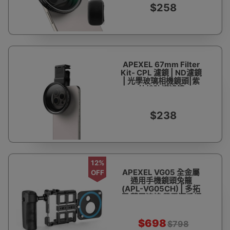
$258
APEXEL 67mm Filter
Kit- CPL 濾鏡 | ND濾鏡
| 光學玻璃相機鏡頭|紫
外線防護濾鏡
$238
12%
APEXEL VG05 全金屬
OFF
通用手機鏡頭兔籠
(APL-VG05CH) | 多拓
展 藍牙連接 帶電源手柄
| 阿萊結構 | 手機攝影兔
籠手機夾
$698
$798