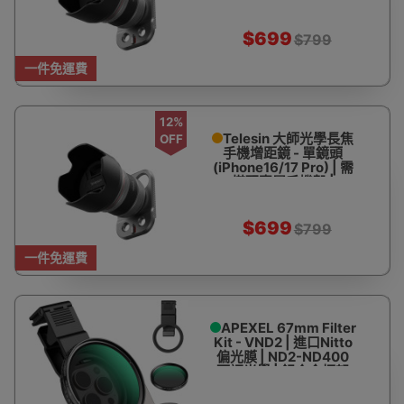
殼 | 200mm長焦 | 畸變
率≤2% | 螢石級超低色
散
$699
$799
一件免運費
12%
Telesin 大師光學長焦
OFF
手機增距鏡 - 單鏡頭
(iPhone16/17 Pro) | 需
搭配專屬手機殼 |
200mm長焦 | 畸變率
≤2% | 螢石級超低色散
$699
$799
一件免運費
APEXEL 67mm Filter
Kit - VND2 | 進口Nitto
偏光膜 | ND2-ND400
可調光學 | 鋁合金框架