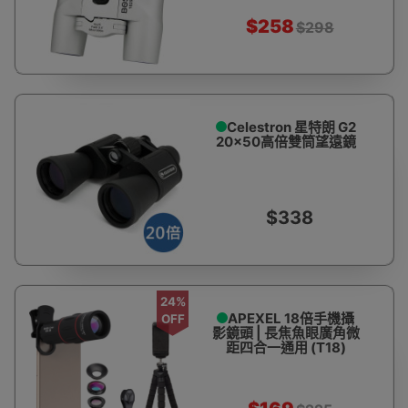
$258
$298
Celestron 星特朗 G2
20x50高倍雙筒望遠鏡
$338
24%
APEXEL 18倍手機攝
OFF
影鏡頭 | 長焦魚眼廣角微
距四合一通用 (T18)