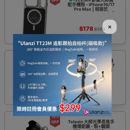
配手機殼 - iPhone16/17
Pro Max | 相容於
TELESIN Master Grip |
7600mm²石墨烯散熱 |
散熱格柵設計
×
$178
$198
10%
TELESIN 影像大師適
OFF
配手機殼 - iPhone16/17
Pro | 相容於 TELESIN
Master Grip |
7600mm²石墨烯散熱 |
散熱格柵設計
$178
$198
19%
Telesin 大師光學長焦手
OFF
機增距鏡 - 殼+鏡頭