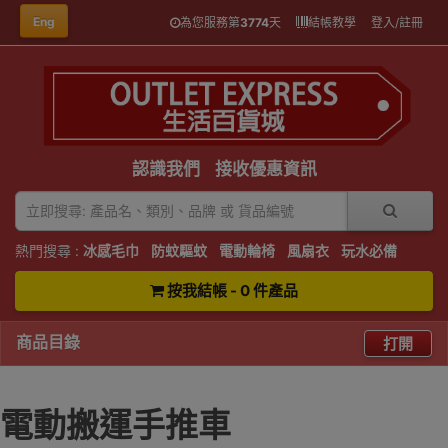
Eng
為您服務第
3774
天
結帳教學
登入/註冊
認識我們
接收優惠資訊
熱門搜尋 :
冰感毛巾
防蚊驅蚊
電動輪椅
風扇衣
玩水必備
按我結帳 - 0 件產品
商品目錄
打開
電動搬運手推車