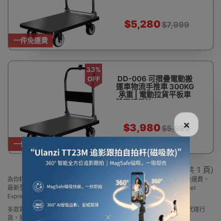
16KM續航款 | 三個月保
養
$5,280
$7,999
一件免運費
33%
DD-006 可摺疊電動搬
OFF
運車物流手推車 300KG
承重 | 電動拉貨平板車
雙驅鋰電池 - 90*60cm
16KM續航款 | 三個月保
養
×
$3,980
$5,999
一件免運費
顯示 1 - 2 / 2 (共 1 頁)
為你精選 電動搬運手推車 多品牌款式，總有一款岩心水，買滿$600免運費，
最新型號價格優惠要邊款就邊款，部份更是香港代理行貨，歡迎到Outlet
Express HK香港觀塘實體店陳列室選購!
多款電動搬運手推車品牌款式，2025最新型號價格優惠，部份為香港代理行
貨，我們Outlet Express HK香港觀塘設有實體店陳列室供你直接選購