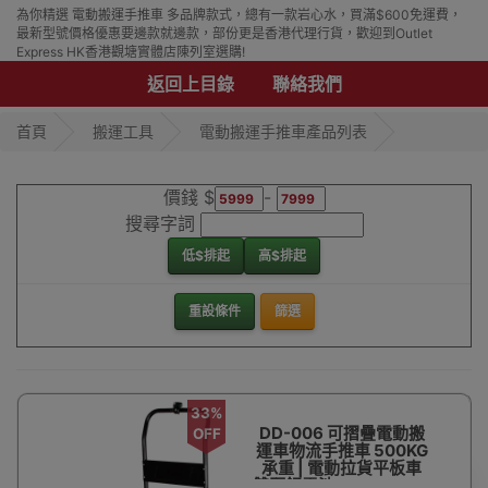
為你精選 電動搬運手推車 多品牌款式，總有一款岩心水，買滿$600免運費，
最新型號價格優惠要邊款就邊款，部份更是香港代理行貨，歡迎到Outlet
Express HK香港觀塘實體店陳列室選購!
返回上目錄
聯絡我們
首頁
搬運工具
電動搬運手推車產品列表
價錢 $
-
搜尋字詞
低$排起
高$排起
重設條件
篩選
33%
DD-006 可摺疊電動搬
OFF
運車物流手推車 500KG
承重 | 電動拉貨平板車
雙驅鋰電池 - 110*65cm