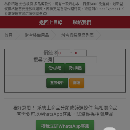
為你精選 滑雪板袋 多品牌款式，總有一款岩心水，買滿$600免運費，最新型
號價格優惠要邊款就邊款，部份更是香港代理行貨，歡迎到Outlet Express HK
香港觀塘實體店陳列室選購!
返回上目錄
聯絡我們
首頁
滑雪裝備用品
滑雪板袋產品列表
價錢 $
-
搜尋字詞
低$排起
高$排起
重設條件
篩選
唔好意思！ 系統上商品分類或篩選條件 無相關商品
有需要可以WhatsApp客服，試幫你揾相關產品
按我立即WhatsApp客服