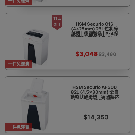
一件免運費
11%
HSM Securio C16
OFF
(4x25mm) 25L粒狀碎
紙機 | 德國製造 | P-4保
密等級 | 可碎信用卡 | 一
次可碎6-7張紙 | 香港行
貨 1年保養
$3,048
$3,460
一件免運費
HSM Securio AF500
82L (4.5x30mm) 全自
動粒狀碎紙機 | 德國製造
| P-4保密等級 | 可放
500張紙 | 可碎信用卡 |
一次可碎14-16張紙 | 香
港行貨 1年保養
$14,350
一件免運費