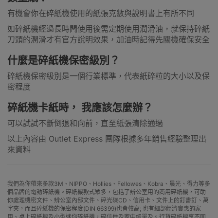
有機會你在碎紙機使用的紙張克數與說明書上有所不同
如碎紙機經過長時闁使用後需定期使用潤滑油，就保持碎紙
刀頭的潤滑才有官方說明效果，加油時記得先關機確保安全
什麼是碎紙機保密級別？
碎紙機保密級別是一個行業標準，代表紙碎粒的大小以及保
密程度
碎紙機卡紙時， 我應該怎麼辦？
可以試試不斷倒退和向前，直至紙張清除通過
以上內容由 Outlet Express 團隊根據多年銷售經驗整理出
來資料
我們為你帶來多款3M、NIPPO、Hollies、Fellowes、Kobra、晨光、得力等多
個品牌的電動碎紙機。碎紙機款式眾多，包括了辨公室用的商用碎紙機，可助
你處理機密文件、辨公室內部文件、碎光碟CD、信用卡、文件上的釘書釘、萬
字夾，而且碎紙機的保密程度(DIN 66399)也會較高; 也有細部經濟實惠的家
用、桌上碎紙機及小型迷你碎紙機，碎信件及家中帳單及。行貨碎紙機享不同