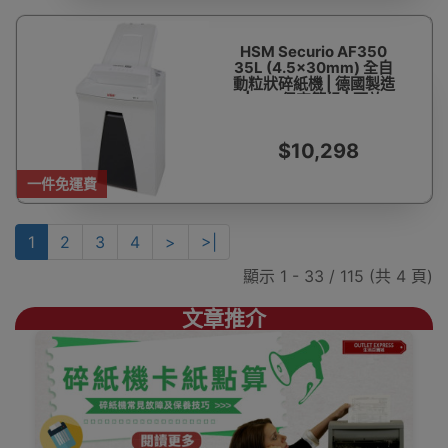
HSM Securio AF350
35L (4.5x30mm) 全自
動粒狀碎紙機 | 德國製造
| P-4保密等級 | 可放
350張紙 | 可碎信用卡 |
一次可碎12-14張紙 | 香
港行貨 一年保養
$10,298
一件免運費
1
2
3
4
>
>|
顯示 1 - 33 / 115 (共 4 頁)
文章推介