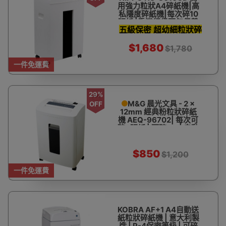
用強力粒狀A4碎紙機|高
私隱度碎紙機|每次碎10
張紙 |香港行貨兩年保養
五級保密 超幼細粒狀碎
- 訂購產品
紙 2x12mm
$1,680
$1,780
一件免運費
29%
M&G 晨光文具 - 2 ×
OFF
12mm 經典粉粒狀碎紙
機 AEQ-96702| 每次可
碎8張紙 | 可碎CD | 自動
退紙 | 香港行貨
$850
$1,200
一件免運費
KOBRA AF+1 A4自動送
紙粒狀碎紙機 | 意大利製
造 | P-4保密等級 | 可碎