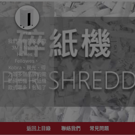
碎紙機
我們為你帶來多款
3M、NIPPO、
Hollies、
Fellowes、
Kobra、晨光、得
力等多個品牌的電
動碎紙機。碎紙機
款式眾多，包括了
辨公室用的商用碎
紙機，可助你處理
機密文件、辨公室
內部文件、碎光碟
CD、信用卡、文件
上的釘書釘、萬字
返回上目錄
聯絡我們
常見問題
夾，而且碎紙機的