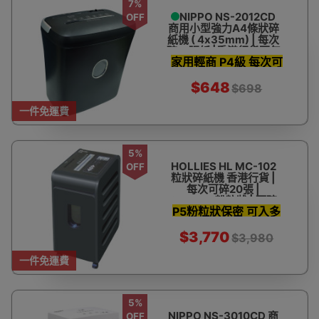
7%
NIPPO NS-2012CD
OFF
商用小型強力A4條狀碎
紙機 ( 4x35mm) | 每次
碎12張紙 |香港行貨兩年
家用輕商 P4級 每次可
保養
碎12張
$648
$698
一件免運費
5%
HOLLIES HL MC-102
OFF
粒狀碎紙機 香港行貨 |
每次可碎20張 |
2x10mm粉粒狀 | 可碎
P5粉粒狀保密 可入多
光碟 - 訂購產品
達20張紙
$3,770
$3,980
一件免運費
5%
NIPPO NS-3010CD 商
OFF