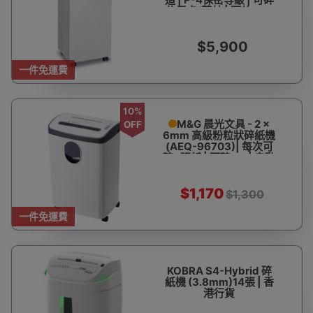
信用卡/菲林 | 可放300
張紙 | 1分鐘可碎13張 |
香港行貨
$5,900
一件免運費
10%
M&G 晨光文具 - 2 ×
OFF
6mm 高級粉粒狀碎紙機
(AEQ-96703)| 每次可
碎6張紙 | 可碎CD | 自動
退紙 | 香港行貨
$1,170
$1,300
一件免運費
KOBRA S4-Hybrid 碎
紙機 (3.8mm)14張 | 香
港行貨