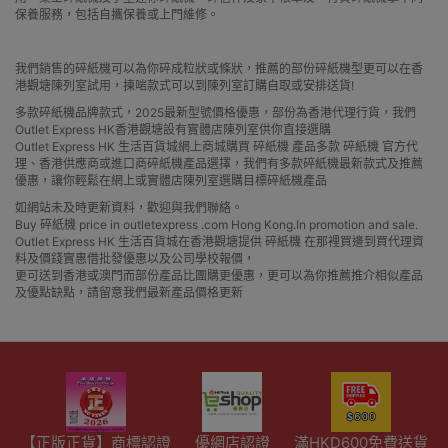
保養服務，包括自攜保養或上門維修。
我們銷售的碎紙機可以為你碎成粒狀或條狀，推薦的部份碎紙機型更可以在香
港觀塘陳列室試用，揀啱款式可以到陳列室訂購自取或安排送貨!
多款碎紙機品牌款式，2025最新型號價格優惠，部份為香港代理行貨，我們
Outlet Express HK香港觀塘設有實體店陳列室供你直接選購
Outlet Express HK 生活百貨城網上商城購買 碎紙機 產品多款 碎紙機 官方代
理、香港供應商或進口商碎紙機產品選擇，我們有多款碎紙機最新款式及推薦
優惠，讓你輕鬆在網上或實體店陳列室選購目標碎紙機產品
如網站未及時更新資料，歡迎與我們聯絡。
Buy 碎紙機 price in outletexpress .com Hong Kong.In promotion and sale.
Outlet Express HK 生活百貨城在香港觀塘提供 碎紙機 在那裡買邊到買代理資
料及價錢實惠借批發優惠以及公司學校報價，
更可送到香港或澳門而部份產品比團購更優惠，更可以為你推薦推介相似產品
及優點缺點，請留意我們最新產品價格更新
【正版正貨】商標認證
優網店認證
滿HKD600免費送貨