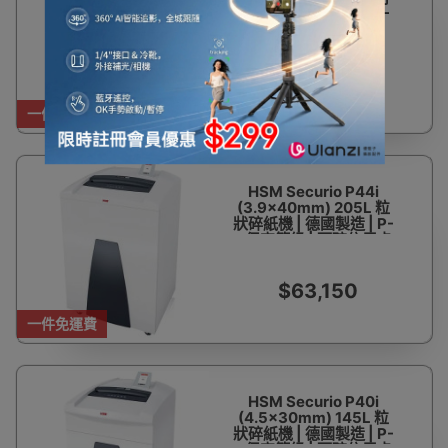
碎12張紙 | 香港行貨 一
年自攜保養
$1,980
一件免運費
HSM Securio P44i
(3.9x40mm) 205L 粒
狀碎紙機 | 德國製造 | P-
4保密等級 | 可碎信用卡
| 一次可碎43-45張紙 |
香港行貨 1年保養
$63,150
一件免運費
HSM Securio P40i
(4.5x30mm) 145L 粒
狀碎紙機 | 德國製造 | P-