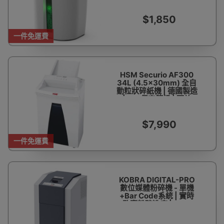
$1,850
一件免運費
HSM Securio AF300
34L (4.5x30mm) 全自
動粒狀碎紙機 | 德國製造
| P-4保密等級 | 可放
300張紙 | 可碎信用卡 |
一次可碎12-14張紙 | 香
港行貨 一年保養
$7,990
一件免運費
KOBRA DIGITAL-PRO
數位媒體粉碎機 - 單機
+Bar Code系統 | 實時
監察粉碎進度 | 4*15
mm粉碎效果 | 高強度炭
合金鋼刀 | 香港行貨