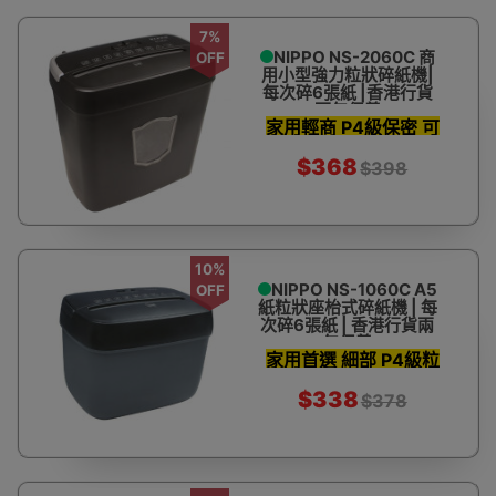
碎紙機
7%
NIPPO NS-2060C 商
OFF
用小型強力粒狀碎紙機|
每次碎6張紙 |香港行貨
兩年保養
家用輕商 P4級保密 可
碎6張紙
$368
$398
10%
NIPPO NS-1060C A5
OFF
紙粒狀座枱式碎紙機 | 每
次碎6張紙 | 香港行貨兩
年保養
家用首選 細部 P4級粒
狀碎紙
$338
$378