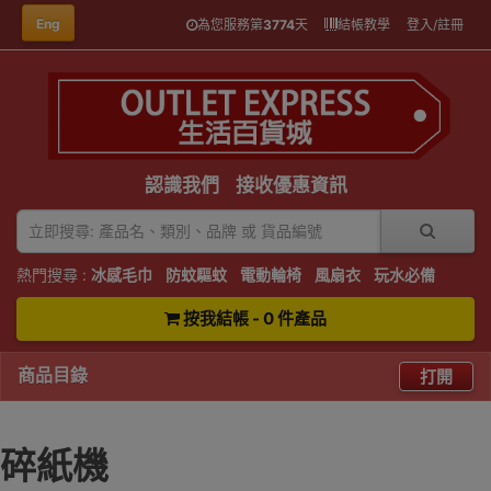
Eng
為您服務第
3774
天
結帳教學
登入/註冊
認識我們
接收優惠資訊
熱門搜尋 :
冰感毛巾
防蚊驅蚊
電動輪椅
風扇衣
玩水必備
按我結帳 - 0 件產品
商品目錄
打開
碎紙機