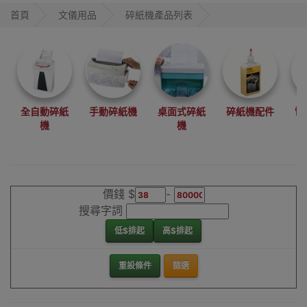
保密程度(DIN
首頁
文儀用品
碎紙機產品列表
66399)也會較高;
也有細部經濟實惠
的家用、桌上碎紙
機及小型迷你碎紙
機，碎信件及家中
帳單及。行貨碎紙
全自動碎紙
手動碎紙機
桌面式碎紙
碎紙機配件
電
機享不同保養服
機
機
務，包括自攜保養
或上門維修。
我們銷售的碎紙機
價錢 $
-
可以為你碎成粒狀
搜尋字詞
或條狀，推薦的部
低$排起
高$排起
份碎紙機型更可以
在香港觀塘陳列室
試用，揀啱款式可
重設條件
篩選
以到陳列室訂購自
取或安排送貨!