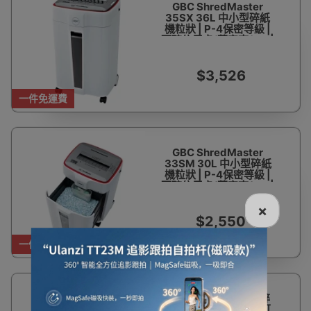
GBC ShredMaster
35SX 36L 中小型碎紙
機粒狀 | P-4保密等級 |
可碎信用卡/萬字夾/CD |
一次可碎19-21張紙 | 香
港行貨
$3,526
一件免運費
GBC ShredMaster
33SM 30L 中小型碎紙
機粒狀 | P-4保密等級 |
可碎信用卡/萬字夾/CD |
一次可碎8-10張紙 | 香
港行貨
×
$2,550
一件免運費
KOBRA C4-Hybrid 碎
紙機 (3.5x40mm) | 可