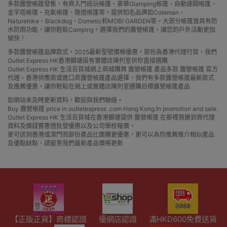
多款露營帳篷發售，有齊入門抵玩帳篷、豪華Glamping帳篷、自動速開帳篷、
金字塔帳篷、充氣帳篷、隧道帳篷等。提供知名品牌如Coleman、
Naturehike、Blackdog、Dometic和MOBI GARDEN等。大部分帳篷皆具有防
水防雨功能，讓你輕鬆Camping。選擇我們的露營帳篷，讓您的戶外活動更加
愉快！
多款露營帳篷品牌款式，2025最新型號價格優惠，部份為香港代理行貨，我們
Outlet Express HK香港觀塘設有實體店陳列室供你直接選購
Outlet Express HK 生活百貨城網上商城購買 露營帳篷 產品多款 露營帳篷 官方
代理、香港供應商或進口商露營帳篷產品選擇，我們有多款露營帳篷最新款式
及推薦優惠，讓你輕鬆在網上或實體店陳列室選購目標露營帳篷產品
如網站未及時更新資料，歡迎與我們聯絡。
Buy 露營帳篷 price in outletexpress .com Hong Kong.In promotion and sale.
Outlet Express HK 生活百貨城在香港觀塘提供 露營帳篷 在那裡買邊到買代理
資料及價錢實惠借批發優惠以及公司學校報價，
更可送到香港或澳門而部份產品比團購更優惠，更可以為你推薦推介相似產品
及優點缺點，請留意我們最新產品價格更新
【正版正貨】商標認證
優網店認證
滿HKD600免費送貨