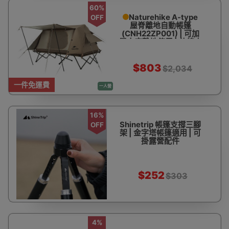
60%
Naturehike A-type
OFF
屋脊離地自動帳篷
(CNH22ZP001) | 可加
單人床離地使用 | 伸縮支
架快速搭建
$803
$2,034
一件免運費
一人營
16%
Shinetrip 帳篷支撐三腳
OFF
架 | 金字塔帳篷適用 | 可
掛露營配件
$252
$303
4%