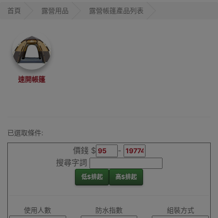
鬆Camping。選擇
首頁
露營用品
露營帳篷產品列表
我們的露營帳篷，
讓您的戶外活動更
加愉快！
露營帳篷
速開帳篷
已選取條件:
價錢 $
-
搜尋字詞
低$排起
高$排起
使用人數
防水指數
組裝方式