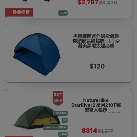
$2,787
$3,430
一件免運費
三人營
黑膠款防紫外線沙灘迷
你頭部遮陽帳篷 - L | 沙
灘美黑曬太陽必備
$120
33%
NatureHike
OFF
StarRiver2 星河210T輕
型雙人帳篷
搭建型帳篷
(NH17T012-T) | 戶外登
山露營帳 - 深綠
1房
≥3000mm (防暴雨)
$814
$1,217
魚脊帳