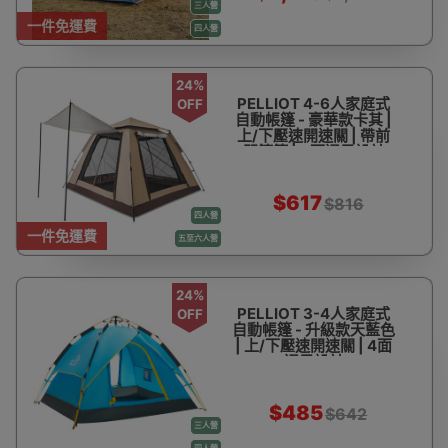
三人營
一件免運費
四人營
24%
PELLIOT 4-6人家庭式
OFF
自動帳篷 - 豪華款卡其 |
上/下壓速開速關 | 帶前
門簷篷 | 4面通風設計
$617
$816
四人營
一件免運費
五至六人營
24%
PELLIOT 3-4人家庭式
OFF
自動帳篷 - 升級款天藍色
| 上/下壓速開速關 | 4面
通風設計
$485
$642
三人營
四人營