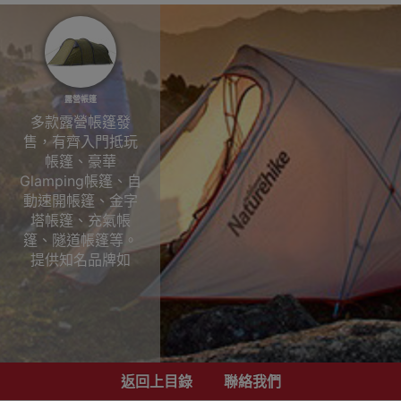
露營帳篷
多款露營帳篷發
售，有齊入門抵玩
帳篷、豪華
Glamping帳篷、自
動速開帳篷、金字
塔帳篷、充氣帳
篷、隧道帳篷等。
提供知名品牌如
Coleman、
Naturehike、
Blackdog、
Dometic和MOBI
GARDEN等。大部
分帳篷皆具有防水
返回上目錄
聯絡我們
防雨功能，讓你輕