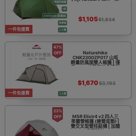
搭建型帳篷
色 (NH17T007-M)
1房
≥3000mm (防暴雨)
$1,105
$1,834
魚脊帳
一件免運費
二人營
47%
Naturehike
OFF
CNK2300ZP017 山坻
輕量防風雨雙人帳篷 | 僅
重3.3KG | 雙側三角透氣
窗
$1,670
$3,193
一件免運費
二人營
23%
MSR Elixir4 v2 四人三
OFF
季露營帳篷 (連營底墊) |
雙交叉型營柱結構 | 加闊
空間設計