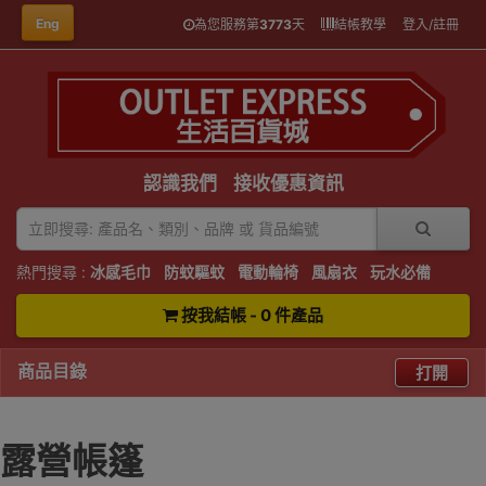
Eng
為您服務第
3773
天
結帳教學
登入/註冊
認識我們
接收優惠資訊
熱門搜尋 :
冰感毛巾
防蚊驅蚊
電動輪椅
風扇衣
玩水必備
按我結帳 - 0 件產品
商品目錄
打開
露營帳篷