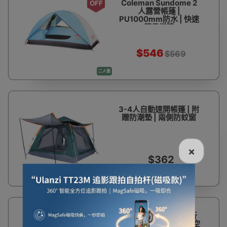
Coleman Sundome 2
OFF
人露營帳蓬 |
PU1000mm防水 | 快速
簡易搭建
$546
$569
二人營
3-4人自動速開帳篷 | 附
贈防潮墊 | 兩側防蚊窗
×
$362
三人營
23%
PELLIOT 4人全自動折
OFF
疊帳篷 | 加寬前門室內空