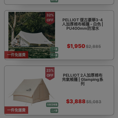
32%
PELLIOT 復古豪華3-4
OFF
人加厚棉布帳篷 - 白色 |
PU400mm防潑水
$1,950
$2,885
三人營
一件免運費
四人營
23%
PELLIOT 2人加厚棉布
OFF
充氣帳篷 | Glamping系
列
$3,888
$5,083
充氣型帳篷
一件免運費
二人營