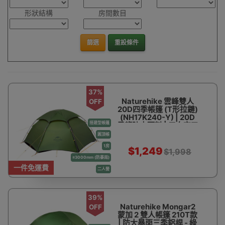
形狀結構
房間數目
篩選
重設條件
37%
Naturehike 雲峰雙人
OFF
20D四季帳篷 (T形拉鏈)
(NH17K240-Y) | 20D
搭建型帳篷
尼龍防水面料 | 三向交叉
式支 | 防雨頂棚 - 綠
圓頂帳
1房
$1,249
$1,998
≥3000mm (防暴雨)
一件免運費
二人營
39%
Naturehike Mongar2
OFF
蒙加 2 雙人帳篷 210T款
| 防大暴雨三季鋁桿 - 綠