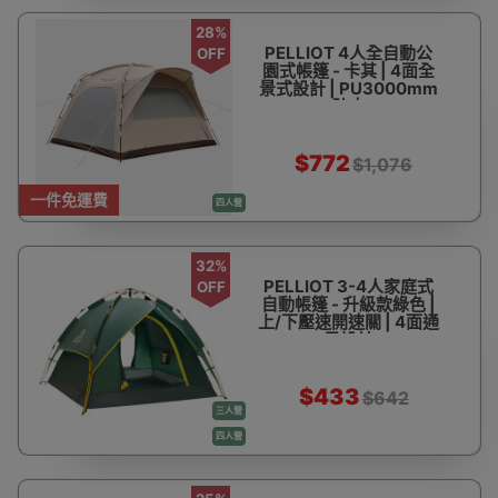
28%
PELLIOT 4人全自動公
OFF
園式帳篷 - 卡其 | 4面全
景式設計 | PU3000mm
防水
$772
$1,076
一件免運費
四人營
32%
PELLIOT 3-4人家庭式
OFF
自動帳篷 - 升級款綠色 |
上/下壓速開速關 | 4面通
風設計
$433
$642
三人營
四人營