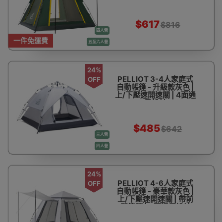
$617
$816
四人營
一件免運費
五至六人營
24%
PELLIOT 3-4人家庭式
OFF
自動帳篷 - 升級款灰色 |
上/下壓速開速關 | 4面通
風設計
$485
$642
三人營
四人營
24%
PELLIOT 4-6人家庭式
OFF
自動帳篷 - 豪華款灰色 |
上/下壓速開速關 | 帶前
門簷篷 | 4面通風設計