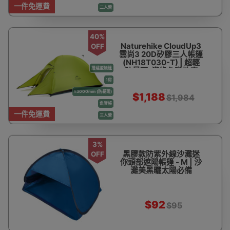
一件免運費
二人營
40%
Naturehike CloudUp3
OFF
雲尚3 20D矽膠三人帳篷
(NH18T030-T) | 超輕
搭建型帳篷
防暴雨-淺綠色贈地席
1房
≥3000mm (防暴雨)
$1,188
$1,984
魚脊帳
一件免運費
三人營
3%
黑膠款防紫外線沙灘迷
OFF
你頭部遮陽帳篷 - M | 沙
灘美黑曬太陽必備
$92
$95