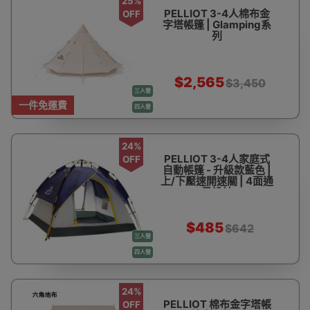
25%
PELLIOT 3-4人棉布金
OFF
字塔帳篷 | Glamping系
列
$2,565
$3,450
三人營
一件免運費
四人營
24%
PELLIOT 3-4人家庭式
OFF
自動帳篷 - 升級款藍色 |
上/下壓速開速關 | 4面通
風設計
$485
$642
三人營
四人營
24%
PELLIOT 棉布金字塔帳
OFF