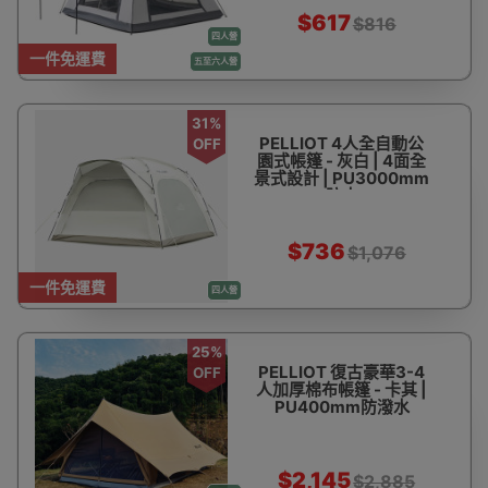
$617
$816
四人營
一件免運費
五至六人營
31%
PELLIOT 4人全自動公
OFF
園式帳篷 - 灰白 | 4面全
景式設計 | PU3000mm
防水
$736
$1,076
一件免運費
四人營
25%
PELLIOT 復古豪華3-4
OFF
人加厚棉布帳篷 - 卡其 |
PU400mm防潑水
$2,145
$2,885