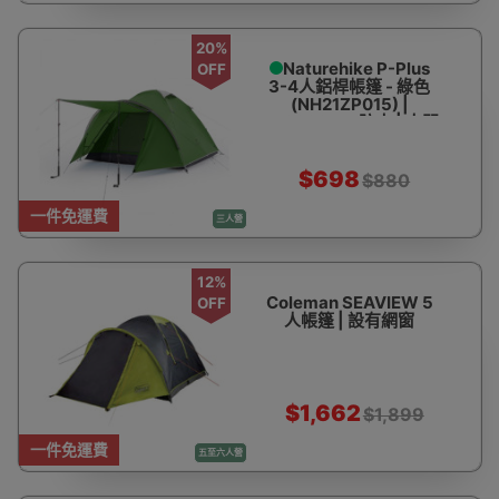
20%
Naturehike P-Plus
OFF
3-4人鋁桿帳篷 - 綠色
(NH21ZP015) |
PU2000mm防水 | 大門
廳設計
$698
$880
一件免運費
三人營
12%
Coleman SEAVIEW 5
OFF
人帳篷 | 設有網窗
$1,662
$1,899
一件免運費
五至六人營