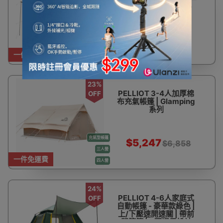
間 | PU1500mm防水
$864
$1,130
一件免運費
四人營
23%
PELLIOT 3-4人加厚棉
OFF
布充氣帳篷 | Glamping
系列
充氣型帳篷
$5,247
$6,858
三人營
一件免運費
四人營
24%
PELLIOT 4-6人家庭式
OFF
自動帳篷 - 豪華款綠色 |
上/下壓速開速關 | 帶前
門簷篷 | 4面通風設計