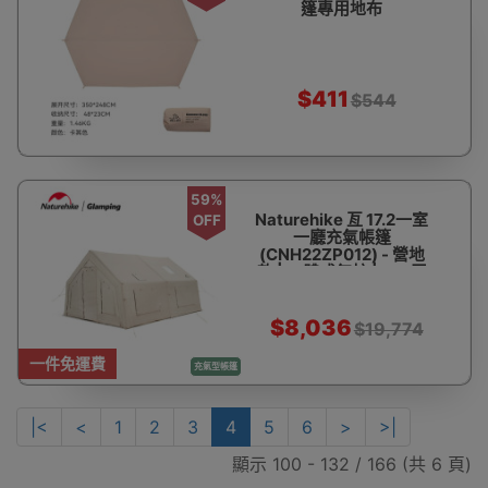
篷專用地布
$411
$544
59%
Naturehike 亙 17.2一室
OFF
一廳充氣帳篷
(CNH22ZP012) - 營地
款 | 一體式氣柱 | 17.2平
方米大空間 | 天窗紗窗透
氣開揚
$8,036
$19,774
一件免運費
充氣型帳篷
|<
<
1
2
3
4
5
6
>
>|
顯示 100 - 132 / 166 (共 6 頁)