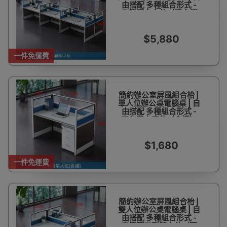
由搭配 多種組合形式 -
直檯面六人位（不含櫃
椅）藍白色
$5,880
一件免運費
簡約辦公室屏風組合枱 |
單人位辦公桌電腦桌 | 自
由搭配 多種組合形式 -
直台單人座位（含櫃）
藍白色
$1,680
一件免運費
簡約辦公室屏風組合枱 |
雙人位辦公桌電腦桌 | 自
由搭配 多種組合形式 -
直檯面工型雙人位（不