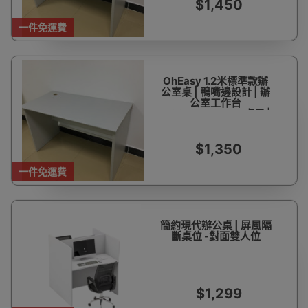
$1,450
一件免運費
OhEasy 1.2米標準款辦
公室桌 | 鴨嘴邊設計 | 辦
公室工作台
-120*60*75cm -桌子 |
包安裝
$1,350
一件免運費
簡約現代辦公桌 | 屏風隔
斷桌位 -對面雙人位
$1,299