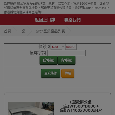
為你精選 辦公室桌 多品牌款式，總有一款岩心水，買滿$600免運費，最新型
號價格優惠要邊款就邊款，部份更是香港代理行貨，歡迎到Outlet Express HK
香港觀塘實體店陳列室選購!
返回上目錄
聯絡我們
首頁
桌
辦公室桌產品列表
價錢 $
-
搜尋字詞
低$排起
高$排起
重設條件
篩選
L型款辦公桌
(主)W1500*D600 +
(副)W1400xD600xH745mm