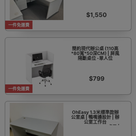
$1,550
一件免運費
簡約現代辦公桌 (110高
*80寬*50深CM) | 屏風
隔斷桌位 -單人位
$799
一件免運費
OhEasy 1.3米標準款辦
公室桌 | 鴨嘴邊設計 | 辦
公室工作台
-130*70*75cm -桌子 |
包安裝