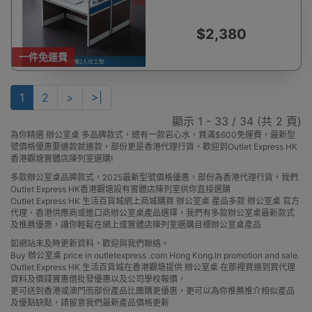
含櫃椅）藍白色
$2,380
一件免運費
1
2
>
>|
顯示 1 - 33 / 34 (共 2 頁)
為你精選 辦公室桌 多品牌款式，總有一款岩心水，買滿$600免運費，最新型
號價格優惠要邊款就邊款，部份更是香港代理行貨，歡迎到Outlet Express HK
香港觀塘實體店陳列室選購!
多款辦公室桌品牌款式，2025最新型號價格優惠，部份為香港代理行貨，我們
Outlet Express HK香港觀塘設有實體店陳列室供你直接選購
Outlet Express HK 生活百貨城網上商城購買 辦公室桌 產品多款 辦公室桌 官方
代理、香港供應商或進口商辦公室桌產品選擇，我們有多款辦公室桌最新款式
及推薦優惠，讓你輕鬆在網上或實體店陳列室選購目標辦公室桌產品
如網站未及時更新資料，歡迎與我們聯絡。
Buy 辦公室桌 price in outletexpress .com Hong Kong.In promotion and sale.
Outlet Express HK 生活百貨城在香港觀塘提供 辦公室桌 在那裡買邊到買代理
資料及價錢實惠借批發優惠以及公司學校報價，
更可送到香港或澳門而部份產品比團購更優惠，更可以為你推薦推介相似產品
及優點缺點，請留意我們最新產品價格更新