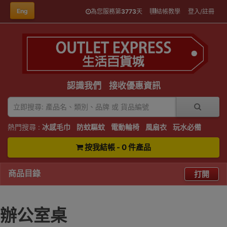
Eng
為您服務第
3773
天
結帳教學
登入/註冊
認識我們
接收優惠資訊
熱門搜尋 :
冰感毛巾
防蚊驅蚊
電動輪椅
風扇衣
玩水必備
按我結帳 - 0 件產品
商品目錄
打開
辦公室桌