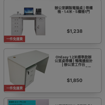
辦公室鋼製電腦桌 | 帶櫃
桶 - 1.4米 - 5櫃桶1門
$1,238
一件免運費
OhEasy 1.2米標準款辦
公室桌帶櫃 | 鴨嘴邊設計
| 辦公室工作台
-120*60*75cm -桌子
+文件活動櫃 | 包安裝
$1,850
一件免運費