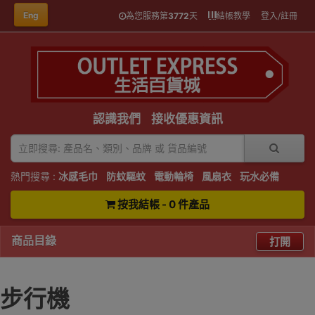
Eng
為您服務第
3772
天
結帳教學
登入/註冊
認識我們
接收優惠資訊
熱門搜尋 :
冰感毛巾
防蚊驅蚊
電動輪椅
風扇衣
玩水必備
按我結帳 - 0 件產品
商品目錄
打開
步行機