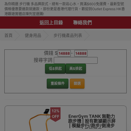
為你精選 步行機 多品牌款式，總有一款岩心水，買滿$600免運費，最新型號
價格優惠要邊款就邊款，部份更是香港代理行貨，歡迎到Outlet Express HK香
港觀塘實體店陳列室選購!
返回上目錄
聯絡我們
首頁
健身用品
步行機產品列表
價錢 $
-
搜尋字詞
低$排起
高$排起
重設條件
篩選
12%
EnerGym TANK 無動力
OFF
跑步機 | 設有數據顯示屏
| 模擬步行/跑步/側滑步
| 香港行貨