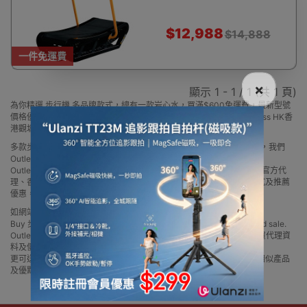
$12,988
$14,888
一件免運費
×
顯示 1 - 1 / 1 (共 1 頁)
為你精選 步行機 多品牌款式，總有一款岩心水，買滿$600免運費，最新型號
價格優惠要邊款就邊款，部份更是香港代理行貨，歡迎到Outlet Express HK香
港觀塘實體店陳列室選購!
多款步行機品牌款式，2025最新型號價格優惠，部份為香港代理行貨，我們
Outlet Express HK香港觀塘設有實體店陳列室供你直接選購
Outlet Express HK 生活百貨城網上商城購買 步行機 產品多款 步行機 官方代
理、香港供應商或進口商步行機產品選擇，我們有多款步行機最新款式及推薦
優惠，讓你輕鬆在網上或實體店陳列室選購目標步行機產品
如網站未及時更新資料，歡迎與我們聯絡。
Buy 步行機 price in outletexpress .com Hong Kong.In promotion and sale.
Outlet Express HK 生活百貨城在香港觀塘提供 步行機 在那裡買邊到買代理資
料及價錢實惠借批發優惠以及公司學校報價，
更可送到香港或澳門而部份產品比團購更優惠，更可以為你推薦推介相似產品
及優點缺點，請留意我們最新產品價格更新