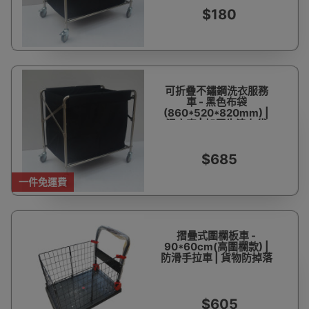
$180
可折疊不鏽鋼洗衣服務
車 - 黑色布袋
(860*520*820mm) |
污衣車 | 加厚牛津布袋
$685
一件免運費
摺曡式圍欄板車 -
90*60cm(高圍欄款) |
防滑手拉車 | 貨物防掉落
$605