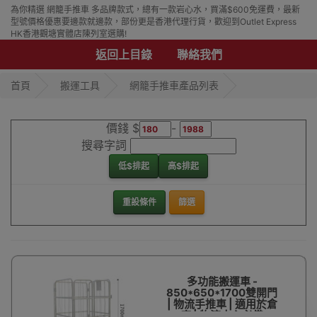
為你精選 網籠手推車 多品牌款式，總有一款岩心水，買滿$600免運費，最新
型號價格優惠要邊款就邊款，部份更是香港代理行貨，歡迎到Outlet Express
HK香港觀塘實體店陳列室選購!
返回上目錄
聯絡我們
首頁
搬運工具
網籠手推車產品列表
價錢 $
-
搜尋字詞
低$排起
高$排起
重設條件
篩選
多功能搬運車 -
850*650*1700雙開門
| 物流手推車 | 適用於倉
庫 | 物流中心必備