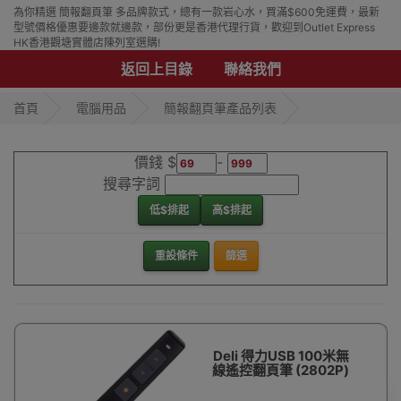
為你精選 簡報翻頁筆 多品牌款式，總有一款岩心水，買滿$600免運費，最新
型號價格優惠要邊款就邊款，部份更是香港代理行貨，歡迎到Outlet Express
HK香港觀塘實體店陳列室選購!
返回上目錄
聯絡我們
首頁
電腦用品
簡報翻頁筆產品列表
價錢 $
-
搜尋字詞
低$排起
高$排起
重設條件
篩選
Deli 得力USB 100米無
線遙控翻頁筆 (2802P)