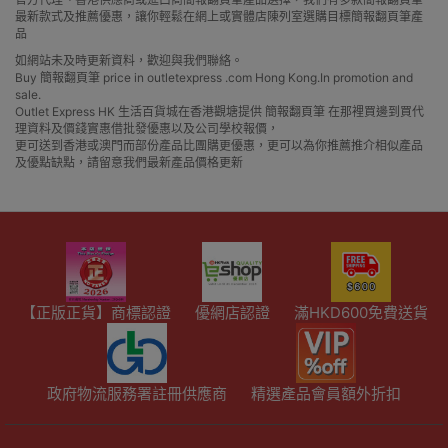
最新款式及推薦優惠，讓你輕鬆在網上或實體店陳列室選購目標簡報翻頁筆產
品
如網站未及時更新資料，歡迎與我們聯絡。
Buy 簡報翻頁筆 price in outletexpress .com Hong Kong.In promotion and
sale.
Outlet Express HK 生活百貨城在香港觀塘提供 簡報翻頁筆 在那裡買邊到買代
理資料及價錢實惠借批發優惠以及公司學校報價，
更可送到香港或澳門而部份產品比團購更優惠，更可以為你推薦推介相似產品
及優點缺點，請留意我們最新產品價格更新
【正版正貨】商標認證
優網店認證
滿HKD600免費送貨
政府物流服務署註冊供應商
精選產品會員額外折扣