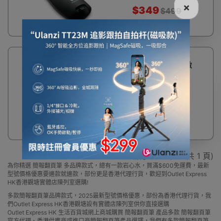
×
$349
$499
USB 遙控紅外鐳射激
光翻頁筆 | 支援
Powerpoint
$69
顯示 1 - 4 / 4 (共 1 頁)
為你精選 簡報翻頁筆 多品牌款式，總有一款岩心水，買滿$600免運費，最新
型號價格優惠要邊款就邊款，部份更是香港代理行貨，歡迎到Outlet Express
HK香港觀塘實體店陳列室選購!
多款簡報翻頁筆品牌款式，2025最新型號價格優惠，部份為香港代理行貨，我
們Outlet Express HK香港觀塘設有實體店陳列室供你直接選購
Outlet Express HK 生活百貨城網上商城購買 簡報翻頁筆 產品多款 簡報翻頁筆
官方代理、香港供應商或進口商簡報翻頁筆產品選擇，我們有多款簡報翻頁筆