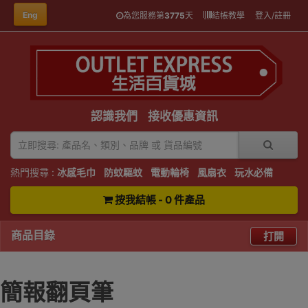
Eng
為您服務第
3775
天
結帳教學
登入/註冊
認識我們
接收優惠資訊
熱門搜尋 :
冰感毛巾
防蚊驅蚊
電動輪椅
風扇衣
玩水必備
按我結帳 - 0 件產品
商品目錄
打開
簡報翻頁筆