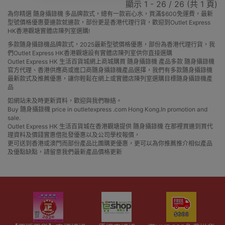
顯示 1 - 26 / 26 (共 1 頁)
為你精選 隨身攝錄機 多品牌款式，總有一款岩心水，買滿$600免運費，最新
型號價格優惠要邊款就邊款，部份更是香港代理行貨，歡迎到Outlet Express
HK香港觀塘實體店陳列室選購!
多款隨身攝錄機品牌款式，2025最新型號價格優惠，部份為香港代理行貨，我
們Outlet Express HK香港觀塘設有實體店陳列室供你直接選購
Outlet Express HK 生活百貨城網上商城購買 隨身攝錄機 產品多款 隨身攝錄機
官方代理、香港供應商或進口商隨身攝錄機產品選擇，我們有多款隨身攝錄機
最新款式及推薦優惠，讓你輕鬆在網上或實體店陳列室選購目標隨身攝錄機產
品
如網站未及時更新資料，歡迎與我們聯絡。
Buy 隨身攝錄機 price in outletexpress .com Hong Kong.In promotion and
sale.
Outlet Express HK 生活百貨城在香港觀塘提供 隨身攝錄機 在那裡買邊到買代
理資料及價錢實惠借批發優惠以及公司學校報價，
更可送到香港或澳門而部份產品比團購更優惠，更可以為你推薦推介相似產品
及優點缺點，請留意我們最新產品價格更新