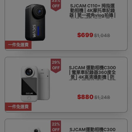
33%
SJCAM C110+ 拇指運
OFF
動相機 | 4K摩托車記錄
器 | 第一視角vlog拍攝 |
防手震運動相機 - 黑色
C110+（六軸陀螺儀防
手震）
$699
$1,048
一件免運費
29%
SJCAM 運動相機C300
OFF
| 電單車記錄器360度全
景 | 4K高清攝影機 | 防
手震水下攝錄相機 - 標準
版白色
$880
$1,248
一件免運費
22%
SJCAM運動相機C300
OFF