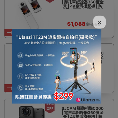
| 摩托車記錄器360度全
景 | 4K高清攝影機 | 防
手震水下攝錄相機 - 續航
版白色
×
$1,088
$1,398
一件免運費
22%
SJCAM 運動相機C300
OFF
| 電單車記錄器360度全
景 | 4K高清攝影機 | 防
手震水下攝錄相機 - 續航
版黑色
$1,088
$1,398
一件免運費
29%
SJCAM 運動相機C300
OFF
| 電單車記錄器360度全
景 | 4K高清攝影機 | 防