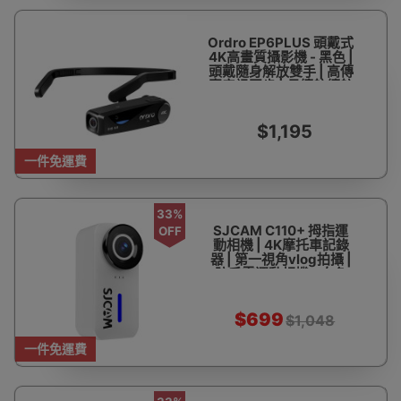
Ordro EP6PLUS 頭戴式
4K高畫質攝影機 - 黑色 |
頭戴隨身解放雙手 | 高傳
真音訊同步 | 長續航續航
設計
$1,195
一件免運費
33%
SJCAM C110+ 拇指運
OFF
動相機 | 4K摩托車記錄
器 | 第一視角vlog拍攝 |
防手震運動相機 - 白色
C110+（六軸陀螺儀防
手震）
$699
$1,048
一件免運費