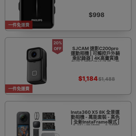
香港行貨
$998
一件免運費
20%
SJCAM 速影C200pro
OFF
運動相機 | 可觸控戶外騎
乘記錄器 | 4K高畫質攝
影機 | 運動攝錄設備 - 黑
色
$1,184
$1,488
一件免運費
Insta360 X5 8K 全景運
動相機 - 萬能套裝 - 黑色
| 全新InstaFrame模式 |
全新加固鏡頭 & 全新可
替換鏡片 | 香港行貨