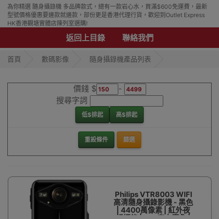
為你精選 隨身攝錄機 多品牌款式，總有一款岩心水，買滿$600免運費，最新
型號價格優惠要邊款就邊款，部份更是香港代理行貨，歡迎到Outlet Express
HK香港觀塘實體店陳列室選購!
返回上目錄
聯絡我們
首頁
數碼影像
隨身攝錄機產品列表
價錢 $
-
搜尋字詞
低$排起
高$排起
重設條件
篩選
Philips VTR8003 WIFI
高清隨身攝錄影機 - 黑色
| 4400萬像素 | 紅外夜
視攝錄 | 150度大廣角 |