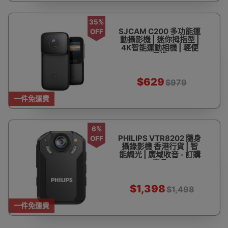
35%
SJCAM C200 多功能運
OFF
動攝影機 | 迷你拇指型 |
4K智能運動相機 | 輕便
易携
$629
$979
一件免運費
6%
PHILIPS VTR8202 隨身
OFF
攝錄影機 香港行貨 | 智
能調光 | 廣域收音 - 訂購
產品
$1,398
$1,498
一件免運費