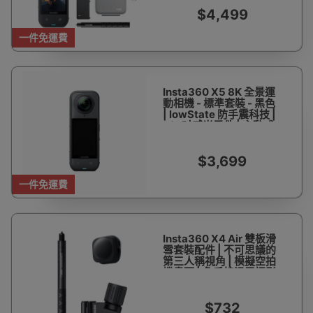
$4,499
一件免運費
Insta360 X5 8K 全景運
動相機 - 標準套裝 - 黑色
| lowState 防手震科技 |
1/2 吋感光元件 | 主動式
HDR | 香港行貨
$3,699
一件免運費
Insta360 X4 Air 雙板滑
雪套裝配件 | 不可思議的
第三人稱視角 | 模擬空拍
機畫面 | 免手持滑雪攝影
| 香港行貨
$732