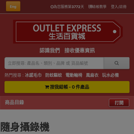
Eng
為您服務第
3772
天
結帳教學
登入/註冊
認識我們
接收優惠資訊
熱門搜尋 :
冰感毛巾
防蚊驅蚊
電動輪椅
風扇衣
玩水必備
按我結帳 - 0 件產品
商品目錄
打開
隨身攝錄機