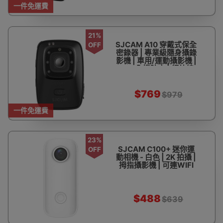
一件免運費
21%
SJCAM A10 穿戴式保全
OFF
密錄器 | 專業級隨身攝錄
影機 | 車用/運動攝影機 |
IP65全機防水 | 紅外線
定焦
$769
$979
一件免運費
23%
SJCAM C100+ 迷你運
OFF
動相機 - 白色 | 2K 拍攝 |
拇指攝影機 | 可連WIFI
$488
$639