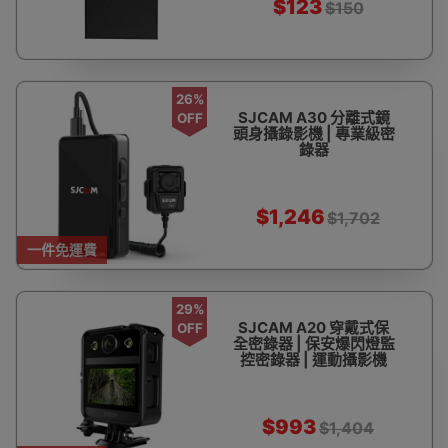
$123
$150
26%
SJCAM A30 分離式鏡
OFF
頭身攝錄影機 | 專業級密
錄器
$1,246
$1,702
一件免運費
29%
SJCAM A20 穿戴式保
OFF
全密錄器 | 保安爆閃燈監
控密錄器 | 運動攝影機
$993
$1,404