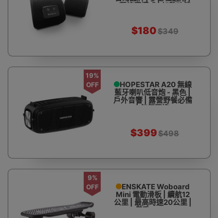
3種按摩模式 | 加熱功能
$180
$349
19%
HOPESTAR A20 無線
OFF
藍牙喇叭低音炮 - 黑色 |
戶外音響 | 露營野餐必備
| 氣氛營造
$399
$498
9%
ENSKATE Woboard
OFF
Mini 電動滑板 | 續航12
公里 | 最高時速20公里 |
僅重4.8KG