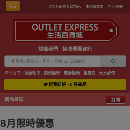
Eng
為您服務第
3774
天
結帳教學
登入/註冊
認識我們
接收優惠資訊
熱門搜尋 :
冰感毛巾
防蚊驅蚊
電動輪椅
風扇衣
玩水必備
按我結帳 - 0 件產品
商品目錄
打開
8月限時優惠