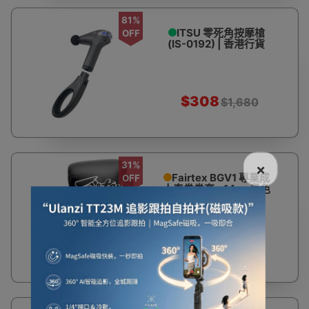
81%
ITSU 零死角按摩槍
OFF
(IS-0192) | 香港行貨
$308
$1,680
31%
×
Fairtex BGV1 專業成
OFF
人泰拳拳套 - 14oz 黑色
$499
$728