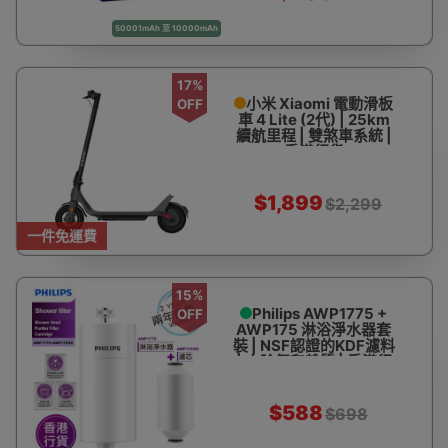
50001mAh 至 10000mAh
17%
小米 Xiaomi 電動滑板
OFF
車 4 Lite (2代) | 25km
續航里程 | 雙煞車系統 |
香港行貨
$1,899
$2,299
一件免運費
15%
Philips AWP1775 +
OFF
AWP175 淋浴淨水器套
裝 | NSF認證的KDF濾料
| 去除氯和雜質 | 香港行
貨
$588
$698