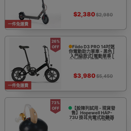
電池MSDS認證【一件
包郵】【設陳列試玩】
$2,380
$2,980
一件免運費
26%
Fiido D3 PRO 14吋迷
OFF
你電動助力單車 - 黑色 |
入門級款式|電動單車 |
車柄可摺 | 隱藏式電池 |
人力/助力/純電【官方授
權銷售商】
$3,980
$5,450
一件免運費
73%
【設陳列試用 - 現貨發
OFF
售】Hopewell HAP-
73U 掛耳充電式助聽器
(+120dB) | 高效降噪 |
左右耳均適用