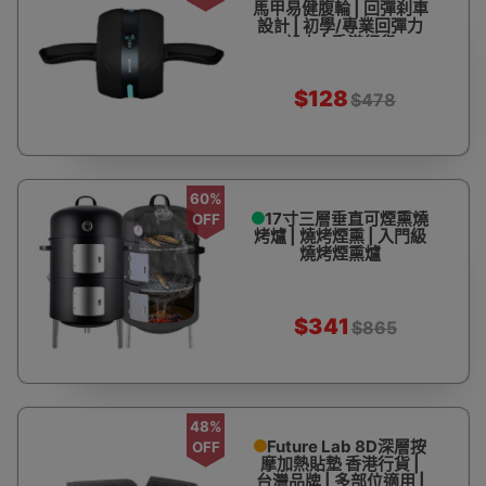
馬甲易健腹輪 | 回彈刹車
設計 | 初學/專業回彈力
設力 | 香港行貨
$128
$478
60%
17寸三層垂直可煙熏燒
OFF
烤爐 | 燒烤煙熏 | 入門級
燒烤煙熏爐
$341
$865
48%
Future Lab 8D深層按
OFF
摩加熱貼墊 香港行貨 |
台灣品牌 | 多部位適用 |