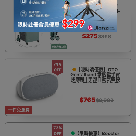
25%
50L 大容量爬梯輪摺
OFF
疊購物車 | 可摺疊百變手
拉車拉桿車 - 綠灰
$275
$368
支援爬梯功能
74%
【限時清優惠】OTO
OFF
Gentalhand 掌腰鬆手背
按摩器 | 手部自動氣壓按
摩 | 3種按摩力度 | 香港
行貨
$765
$2,980
一件免運費
73%
【限時優惠】Booster
OFF