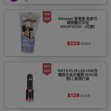
14%
Aidapt 愛意達 高度可
OFF
調摺疊式手杖
MSVP2036 - (花開)
$228
$268
23%
KTG FL18 LED USB充
OFF
電鋁合金手電筒 (800流
明) | 香港行貨
$128
$168