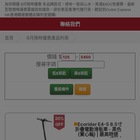
為你精選 8月限時優惠 多品牌款式，總有一款岩心水，買滿$600免運費，最新
型號價格優惠要邊款就邊款，部份更是香港代理行貨，歡迎到Outlet Express
HK香港觀塘實體店陳列室選購!
聯絡我們
首頁
8月限時優惠產品列表
價錢 $
-
搜尋字詞
低$排起
高$排起
重設條件
篩選
20%
Ecorider E4-5 8.5寸
OFF
折疊電動滑板車 - 黑色
(實心輪) | 最高時速
25km/h | 30km續航 |