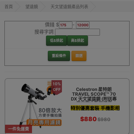
購，更可為你推薦
首頁
望遠鏡
天文望遠鏡產品列表
介紹你所需款式。
香港觀塘特設窗戶
價錢 $
-
陳列室門市
天文望遠鏡
搜尋字詞
低$排起
高$排起
重設條件
篩選
10%
Celestron 星特朗
OFF
TRAVEL SCOPE™ 70
DX 天文望遠鏡 (附送專
用背囊)| 香港行貨
特別優惠套裝 手機影相
支架 濾鏡 天文軟件及
$880
$980
更多
一件免運費