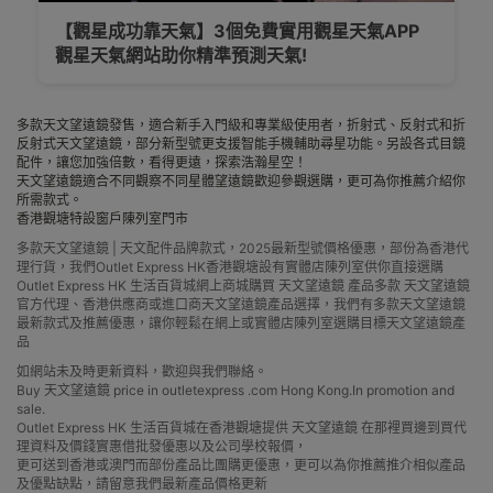
【觀星成功靠天氣】3個免費實用觀星天氣APP
觀星天氣網站助你精準預測天氣!
多款天文望遠鏡發售，適合新手入門級和專業級使用者，折射式、反射式和折
反射式天文望遠鏡，部分新型號更支援智能手機輔助尋星功能。另設各式目鏡
配件，讓您加強倍數，看得更遠，探索浩瀚星空！
天文望遠鏡
適合不同觀察不同星體望遠鏡歡迎參觀選購，更可為你推薦介紹你
所需款式。
香港觀塘特設窗戶陳列室門市
多款天文望遠鏡 | 天文配件品牌款式，2025最新型號價格優惠，部份為香港代
理行貨，我們Outlet Express HK香港觀塘設有實體店陳列室供你直接選購
Outlet Express HK 生活百貨城網上商城購買 天文望遠鏡 產品多款 天文望遠鏡
官方代理、香港供應商或進口商天文望遠鏡產品選擇，我們有多款天文望遠鏡
最新款式及推薦優惠，讓你輕鬆在網上或實體店陳列室選購目標天文望遠鏡產
品
如網站未及時更新資料，歡迎與我們聯絡。
Buy 天文望遠鏡 price in outletexpress .com Hong Kong.In promotion and
sale.
Outlet Express HK 生活百貨城在香港觀塘提供 天文望遠鏡 在那裡買邊到買代
理資料及價錢實惠借批發優惠以及公司學校報價，
更可送到香港或澳門而部份產品比團購更優惠，更可以為你推薦推介相似產品
及優點缺點，請留意我們最新產品價格更新