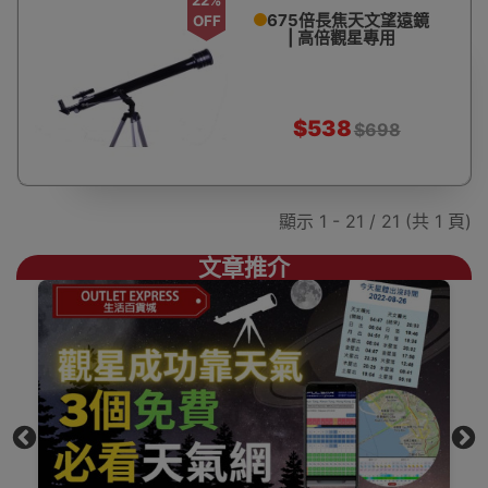
675倍長焦天文望遠鏡
OFF
| 高倍觀星專用
$538
$698
顯示 1 - 21 / 21 (共 1 頁)
文章推介