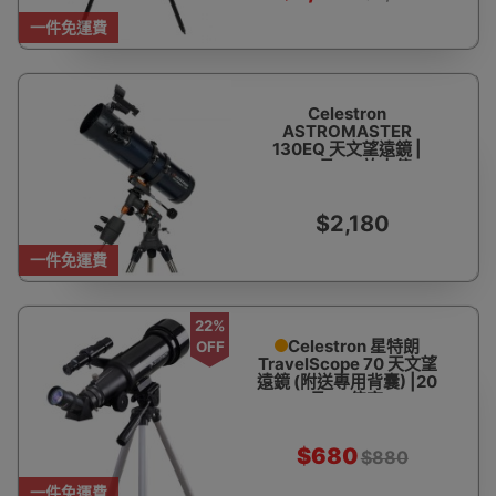
一件免運費
Celestron
ASTROMASTER
130EQ 天文望遠鏡 |
32.5及65 放大倍
率|130MM 大炮筒超大
口徑
$2,180
一件免運費
22%
Celestron 星特朗
OFF
TravelScope 70 天文望
遠鏡 (附送專用背囊) |20
及40倍率
$680
$880
一件免運費