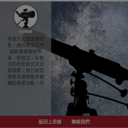
天文望遠鏡
多款天文望遠鏡發
售，適合新手入門
級和專業級使用
者，折射式、反射
式和折反射式天文
望遠鏡，部分新型
號更支援智能手機
輔助尋星功能。另
設各式目鏡配件，
讓您加強倍數，看
得更遠，探索浩瀚
星空！
天文望遠鏡
適合不
同觀察不同星體望
返回上目錄
聯絡我們
遠鏡歡迎參觀選