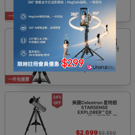
購產品
$1,880
一件免運費
8%
美國星特朗 Celestron
OFF
NEXSTAR 6SE 自動尋
星跟踪天文望遠鏡 | 平行
進口版本 - 訂購產品
$7,561
$8,250
一件免運費
24%
美國Celestron 星特朗
OFF
STARSENSE
EXPLORER™ DX
130AZ 天文望遠鏡 (智
能手機輔助尋星)
$2,699
$3,580