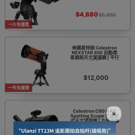
$4,880
$5,850
一件免運費
美國星特朗 Celestron
NEXSTAR 8SE 自動尋
星跟踪天文望遠鏡 | 平行
進口
$12,000
一件免運費
Celestron C90 MAK
×
Spotting Scope 折反射
式天文望遠鏡 | 方便易攜
| 適合初學者 | 入門級 |
Celestron |觀靶鏡 - 訂