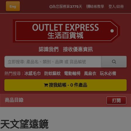
Eng
為您服務第
3775
天
結帳教學
登入/註冊
認識我們
接收優惠資訊
熱門搜尋 :
冰感毛巾
防蚊驅蚊
電動輪椅
風扇衣
玩水必備
按我結帳 - 0 件產品
商品目錄
打開
天文望遠鏡