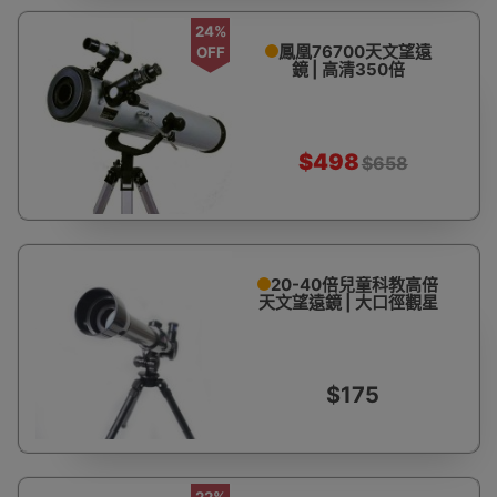
24%
鳳凰76700天文望遠
OFF
鏡 | 高清350倍
$498
$658
20-40倍兒童科教高倍
天文望遠鏡 | 大口徑觀星
$175
22%