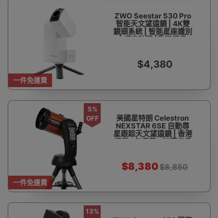
ZWO Seestar S30 Pro
智能天文望遠鏡 | 4K雙
鏡頭系統 | 智能星座識別
| 語音助理 |香港行貨
$4,380
一件免運費
5%
美國星特朗 Celestron
OFF
NEXSTAR 6SE 自動尋
星跟踪天文望遠鏡 | 香港
行貨 2年保養 - 訂購產品
$8,380
$8,850
一件免運費
13%