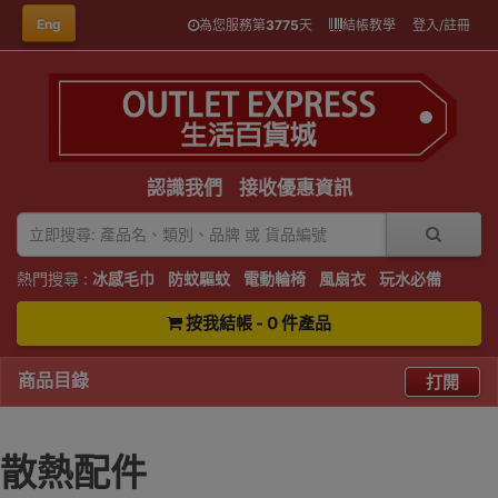
Eng
為您服務第
3775
天
結帳教學
登入/註冊
認識我們
接收優惠資訊
熱門搜尋 :
冰感毛巾
防蚊驅蚊
電動輪椅
風扇衣
玩水必備
按我結帳 - 0 件產品
商品目錄
打開
散熱配件