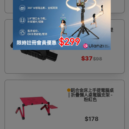
62%
冰魔3抽風式USB手提
OFF
電腦散熱風扇
$37
$98
鋁合金床上手提電腦桌
| 折疊懶人桌電腦支架 -
粉紅色
$178