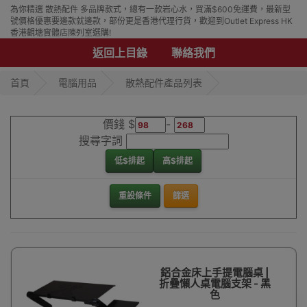
為你精選 散熱配件 多品牌款式，總有一款岩心水，買滿$600免運費，最新型
號價格優惠要邊款就邊款，部份更是香港代理行貨，歡迎到Outlet Express HK
香港觀塘實體店陳列室選購!
返回上目錄
聯絡我們
首頁
電腦用品
散熱配件產品列表
價錢 $
-
搜尋字詞
低$排起
高$排起
重設條件
篩選
鋁合金床上手提電腦桌 |
折疊懶人桌電腦支架 - 黑
色