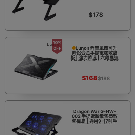
$178
10%
Lunon 靜音風扇可升
OFF
降鋁合金手提電腦散熱
板 | 強力降溫 | 六段風速
| 承重力高達 9KG | 香港
行貨
$168
$188
Dragon War G-HW-
002 手提電腦散熱墊散
熱風扇 | 適用9-17吋手
提電腦 | 香港行貨