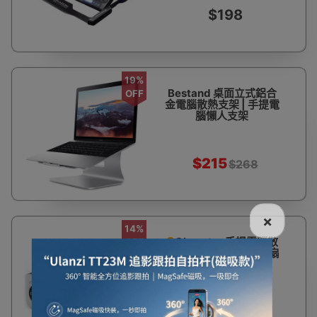
$198
19%
Bestand 桌面立式鋁合
OFF
金電腦散熱支架 | 手提電
腦懶人支架
$215
$268
×
14%
Olmaster 手提電腦散
OFF
熱器 | 可調風速USB風扇
散熱支架
$170
$199