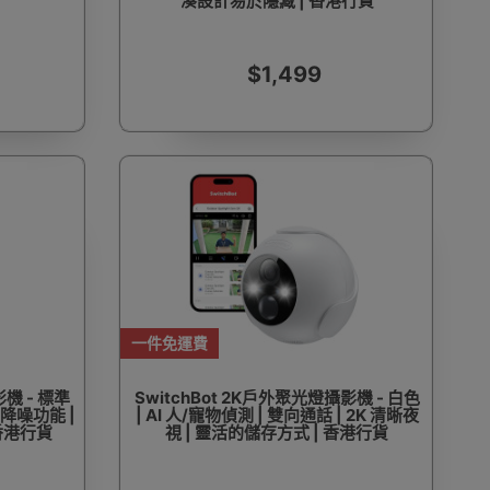
湊設計易於隱藏 | 香港行貨
$1,499
一件免運費
影機 - 標準
SwitchBot 2K戶外聚光燈攝影機 - 白色
慧降噪功能 |
| AI 人/寵物偵測 | 雙向通話 | 2K 清晰夜
 香港行貨
視 | 靈活的儲存方式 | 香港行貨