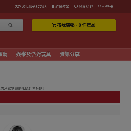
為您服務第
3774
天
結帳教學
3956 8117
登入/註冊
按我結帳 - 0 件產品
運動
娛樂及派對玩具
資訊分享
HK香港觀塘實體店陳列室選購!