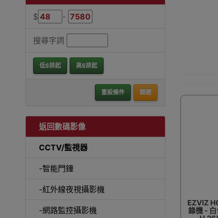
$
-
搜尋字詞
低$排起
高$排起
重設條件
篩選
返回數碼影像
CCTV/監視器
-智能門鐘
-紅外線夜視攝影機
EZVIZ 
-網路監控攝影機
錄機 - 