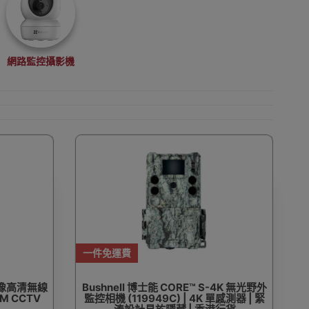
網路監控攝影機
一件免運費
0萬像高清無線
Bushnell 博士能 CORE™ S-4K 無光野外
M CCTV
監控相機 (119949C) | 4K 單感測器 | 緊