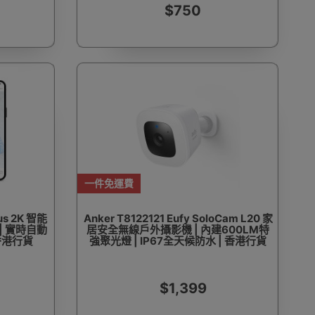
$750
一件免運費
lus 2K 智能
Anker T8122121 Eufy SoloCam L20 家
 | 實時自動
居安全無線戶外攝影機 | 內建600LM特
香港行貨
強聚光燈 | IP67全天候防水 | 香港行貨
$1,399