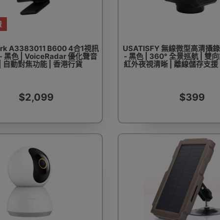
費
rk A3383011 B600 4合1視訊
USATISFY 無線微型高清攝錄機 
 黑色 | VoiceRadar 優化聲音
- 黑色 | 360° 全景巡航 | 雙
| 自動對焦功能 | 香港行貨
紅外夜視清晰 | 離線儲存支援 
$2,099
$399