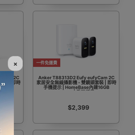
×
一件免運費
fyCam 2C
Anker T88313D2 Eufy eufyCam 2C
裝 | 即時
家居安全無線攝影機 - 雙鏡頭套裝 | 即時
建16GB
手機提示 | HomeBase內建16GB
eMMC | 香港行貨
$2,399