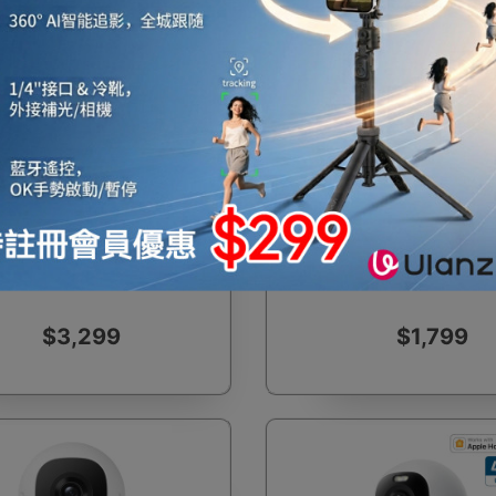
費
一件免運費
 E8601321 eufyCam E330
Anker T81623W1 Eufy eu
ssional) 4K戶外安全攝影機 - 雙
Pro 4K 無線家居安全攝像機 -
 BionicMind™️及跨鏡頭追蹤功
AI 驅動夜視模式 | 雙動作感應
能 | 香港行貨
行貨
$3,299
$1,799