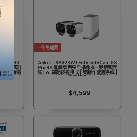
一件免運費
fyCam S3
Anker T88923W1 Eufy eufyCam S3
 單個鏡頭 |
Pro 4K 無線家居安全攝像機 - 雙鏡頭套
系統 | 香港
裝 | AI 驅動夜視模式 | 雙動作感應系統 |
香港行貨
$4,599