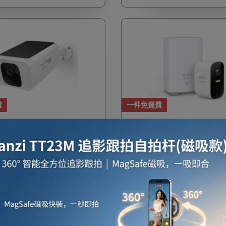
費
一件免運費
81241W1 eufy SoloCam S40
Anker T88303D2 Eufy eu
戶外網絡攝影機 - 白色 | 可連接
家居安全無線攝影機 - 單鏡頭套
Alexa / Google Assistant |
手機提示 | HomeBase內
香港行貨
eMMC | 香港行貨
$1,699
$1,699