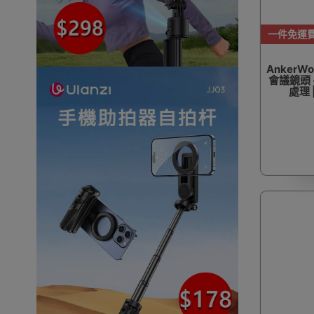
一件免運
AnkerWo
會議鏡頭 -
處理 