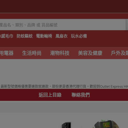
冰感毛巾
防蚊驅蚊
電動輪椅
風扇衣
玩水必備
用電器
生活時尚
潮物科技
美容及健康
戶外及
最新型號價格優惠要邊款就邊款，部份更是香港代理行貨，歡迎到Outlet Express 
返回上目錄
聯絡我們