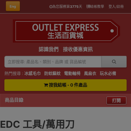
Eng
為您服務第
3775
天
結帳教學
登入/註冊
認識我們
接收優惠資訊
熱門搜尋 :
冰感毛巾
防蚊驅蚊
電動輪椅
風扇衣
玩水必備
按我結帳 - 0 件產品
商品目錄
打開
EDC 工具/萬用刀