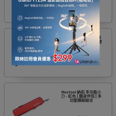
$125
Nextool 納拓 多功能筆
型工具 | 防水防塵 | 輕便
便攜
$205
Nextool 納拓 多功能小
刀 - 紅色 | 隨身伴侶 | 多
功能模組組合