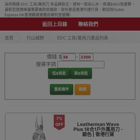
為你精選 EDC 工具/萬用刀 多品牌款式，總有一款岩心水，買滿$600免運費，
最新型號價格優惠要邊款就邊款，部份更是香港代理行貨，歡迎到Outlet
Express HK香港觀塘實體店陳列室選購!
返回上目錄
聯絡我們
首頁
行山越野
EDC 工具/萬用刀產品列表
價錢 $
-
搜尋字詞
低$排起
高$排起
重設條件
篩選
7%
Leatherman Wave
OFF
Plus 18合1戶外萬用刀 -
銀色 | 香港行貨