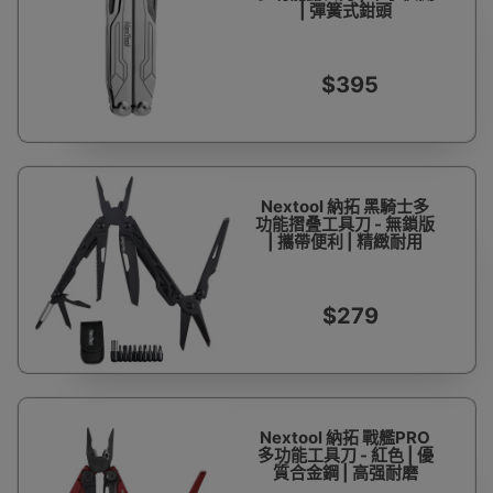
| 彈簧式鉗頭
$395
Nextool 納拓 黑騎士多
功能摺叠工具刀 - 無鎖版
| 攜帶便利 | 精緻耐用
$279
Nextool 納拓 戰艦PRO
多功能工具刀 - 紅色 | 優
質合金鋼 | 高强耐磨