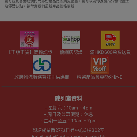
更可送到香港或澳門而部份產品比團購更優惠，更可以為你推薦推介相似產品
及優點缺點，請留意我們最新產品價格更新
【正版正貨】商標認證
優網店認證
滿HKD600免費送貨
政府物流服務署註冊供應商
精選產品會員額外折扣
陳列室資料
- 星期六：10am - 4pm
- 周日及公眾假期：休息
- 星期一至五：10am - 7pm
觀塘成業街27號日昇中心3樓302室
Email :info@outletexpress.com.hk