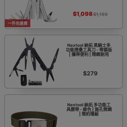
$1,098
$1,190
一件免運費
Nextool 納拓 黑騎士多
功能摺叠工具刀 - 帶鎖版
| 攜帶便利 | 精緻耐用
$279
Nextool 納拓 多功能工
具腰帶 - 綠色 | 無孔微調
| 簡約隱蔽