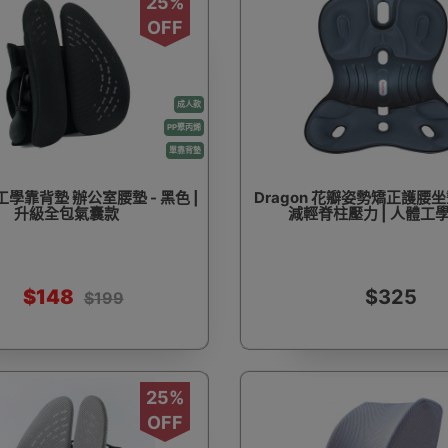
25%
OFF
成人款
PP聚丙烯
單靠背墊
學靠背墊 辦公室腰墊 - 黑色 |
Dragon 花瓣姿勢矯正護腰坐墊
升級全包氣囊款
減輕脊柱壓力 | 人體工
$148
$325
$199
25%
OFF