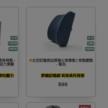
成人款
成人款
PP聚丙烯
記憶綿
單靠背墊
單靠背墊
靠背椅墊 -
太空記憶棉加厚辦公室靠墊 | 背墊腰墊
雙扭力彈簧
- 藍色
脊柱壓力
舒適記憶綿 有效承托背部
$98