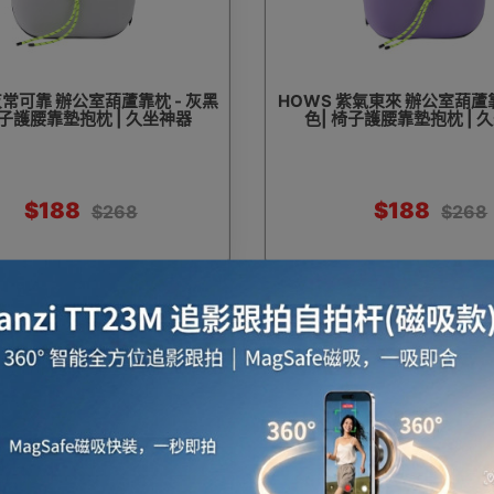
灰常可靠 辦公室葫蘆靠枕 - 灰黑
HOWS 紫氣東來 辦公室葫蘆靠
椅子護腰靠墊抱枕 | 久坐神器
色| 椅子護腰靠墊抱枕 | 
$188
$188
$268
$268