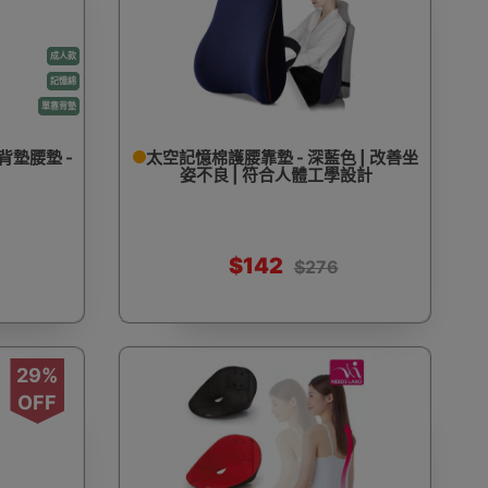
成人款
記憶綿
單靠背墊
背墊腰墊 -
太空記憶棉護腰靠墊 - 深藍色 | 改善坐
姿不良 | 符合人體工學設計
$142
$276
29%
OFF