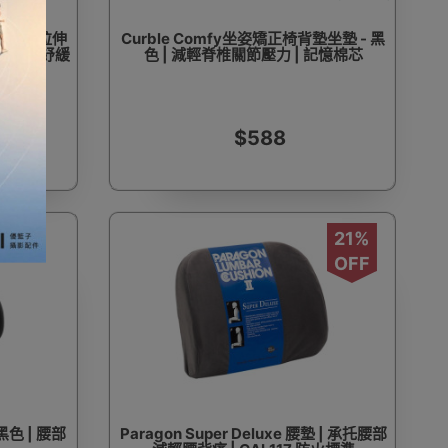
 背部肌肉拉伸
Curble Comfy坐姿矯正椅背墊坐墊 - 黑
正坐姿 | 紓緩
色 | 減輕脊椎關節壓力 | 記憶棉芯
$588
21%
OFF
黑色 | 腰部
Paragon Super Deluxe 腰墊 | 承托腰部