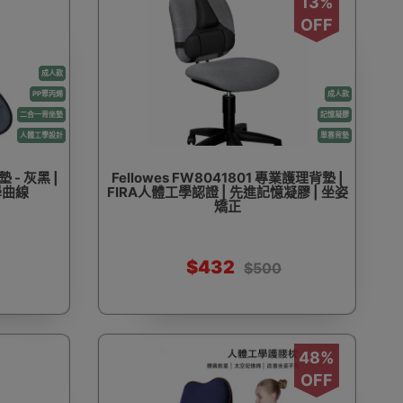
13%
OFF
成人款
PP聚丙烯
成人款
二合一背坐墊
記憶凝膠
人體工學設計
單靠背墊
 - 灰黑 |
Fellowes FW8041801 專業護理背墊 |
學曲線
FIRA人體工學認證 | 先進記憶凝膠 | 坐姿
矯正
$432
$500
48%
OFF