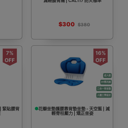
減輕腰背痛 | CAL117 防火標準
$300
$380
7%
16%
OFF
OFF
成人款
PP聚丙烯
二合一背坐墊
人體工學設計
| 緊貼腰背
花瓣坐墊護腰靠背墊坐墊 - 天空藍 | 減
椎
輕脊柱壓力 | 矯正坐姿