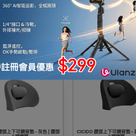
LABO COSIOS 坐姿矯正椅背 -
NEEDS LABO CELLSH
高彈性記憶棉 | 人體工學設計 | 香
墊 NEE55 | 足弓支撐型 | 矯
港行貨
肩頸膊 | 香港行貨
$328
$140
$229
 腰部上下可調背墊 - 灰色 | 腰部
CICIDO 腰部上下可調背墊 - 