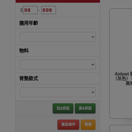
$
-
適用年齡
物料
Aidp
背墊款式
（灰色） 
高
低$排起
高$排起
重設條件
篩選