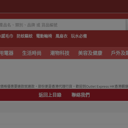
冰感毛巾
防蚊驅蚊
電動輪椅
風扇衣
玩水必備
用電器
生活時尚
潮物科技
美容及健康
戶外及
優惠要邊款就邊款，部份更是香港代理行貨，歡迎到Outlet Express HK香港觀
返回上目錄
聯絡我們