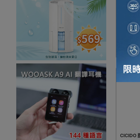
NEEDS 
黑色 | 
CICIDO