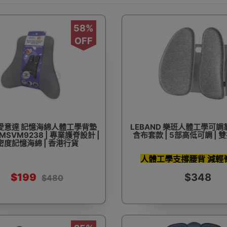
58%
OFF
at 愛意達 記憶海綿人體工學背墊
LEBAND 樂班人體工學可調
MSVM9238 | 專業護脊設計 |
含布套款 | 5部高低可調 | 
密度記憶海綿 | 香港行貨
人體工學支撐腰背 減輕
$199
$348
$480