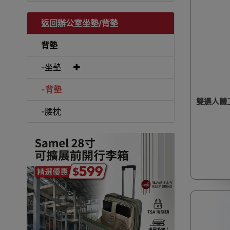
返回辦公室坐墊/背墊
背墊
-坐墊
-背墊
雙邊人體工
-腰枕