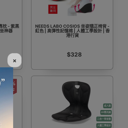
枕 - 紫黑
NEEDS LABO COSIOS 坐姿矯正椅背 -
久坐神器
紅色 | 高彈性記憶棉 | 人體工學設計 | 香
港行貨
$328
×
38%
OFF
成人款
PP聚丙烯
二合一背坐墊
人體工學設計