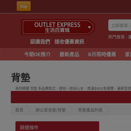
Eng
熱門搜尋 :
認識我們
接收優惠資訊
今期OE推介
最新產品
8月限時優惠
家
背墊
為你精選 背墊 多品牌款式，總有一款岩心水，買滿$600免運費，最新型號價格
首頁
辦公室坐墊/背墊
背墊產品列表
篩選條件