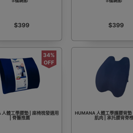
5檔調節
5檔調節
$399
$399
34%
OFF
A 人體工學腰墊 | 座椅梳發適用
HUMANA 人體工學護腰背墊 
| 脊醫推薦
肌肉 | 承托腰背脊