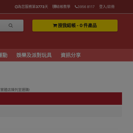
為您服務第
3773
天
結帳教學
3956 8117
登入/註冊
按我結帳 - 0 件產品
運動
娛樂及派對玩具
資訊分享
塘實體店陳列室選購!