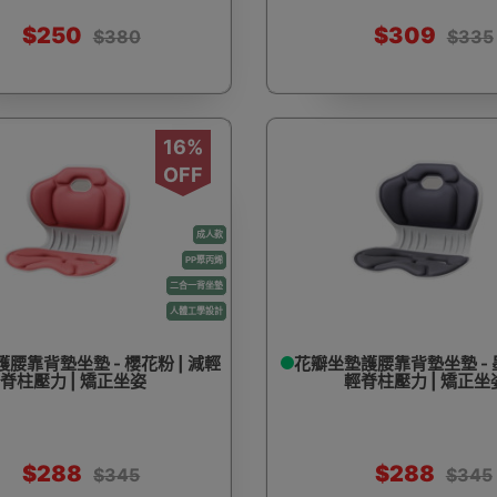
$250
$309
$380
$335
16%
OFF
成人款
PP聚丙烯
二合一背坐墊
人體工學設計
腰靠背墊坐墊 - 櫻花粉 | 減輕
花瓣坐墊護腰靠背墊坐墊 - 墨
脊柱壓力 | 矯正坐姿
輕脊柱壓力 | 矯正坐
$288
$288
$345
$345