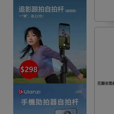
花瓣坐墊護