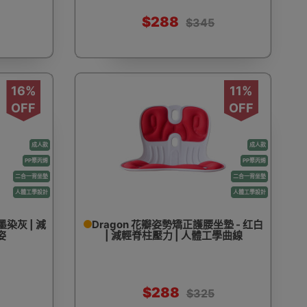
$288
$345
16%
11%
OFF
OFF
成人款
成人款
PP聚丙烯
PP聚丙烯
二合一背坐墊
二合一背坐墊
人體工學設計
人體工學設計
染灰 | 減
Dragon 花瓣姿勢矯正護腰坐墊 - 红白
姿
| 減輕脊柱壓力 | 人體工學曲線
$288
$325