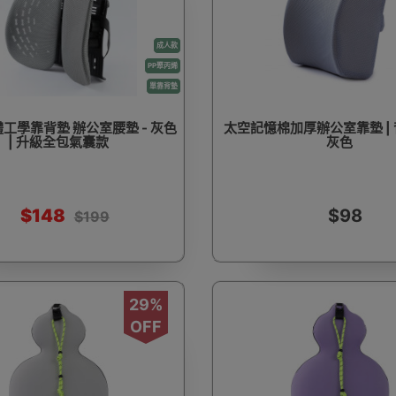
成人款
PP聚丙烯
單靠背墊
工學靠背墊 辦公室腰墊 - 灰色
太空記憶棉加厚辦公室靠墊 | 
| 升級全包氣囊款
灰色
$148
$98
$199
29%
OFF