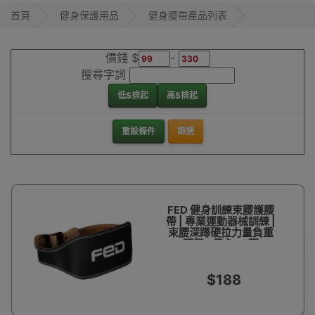
帶價格優惠，歡迎
首頁
健身保護用品
健身腰帶產品列表
網上訂購或到
Outlet Express HK
價錢 $
-
香港觀塘陳列室直
接購買! 店員樂意為
搜尋字詞
你推薦適合你的款
低$排起
高$排起
式。
健身腰帶
重設條件
篩選
FED 健身訓練束腰護腰
帶 | 專業運動器械訓練 |
束腰深蹲硬拉力量負重
腰帶 - 黑色XL碼
$188