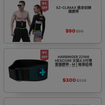
9%
SZ-CLIMAX 健身訓練
OFF
護腰帶
$90
$99
9%
HARBINGER 22166
OFF
HEXCORE 女裝4.5吋舉
重護腰帶 - M | 蜂窩結構
通風透氣 | 穩定核心肌肉
$300
$330