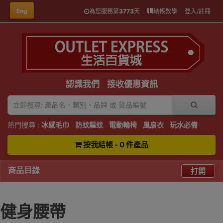
Eng
為您服務第
3773
天
結帳教學
登入/註冊
認識我們
接收優惠資訊
熱門搜尋 :
冰感毛巾
防蚊驅蚊
電動輪椅
風扇衣
玩水必備
按我結帳 - 0 件產品
商品目錄
打開
健身腰帶