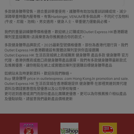
多款健身腰帶發售，適合重訓舉重使用，護腰帶有助加強重訓訓練成效、減少
深蹲舉重時腹內壓脊椎。有售Harbinger, VENUM等多個品牌、不同尺寸及物料
(牛皮、尼龍、泡棉)，男女適用，健身人士、舉重健力運動員必備。
我們的重量訓練腰帶價格優惠，歡迎網上訂購或到Outlet Express HK香港觀塘
陳列室直接購買! 店員樂意為你推薦適合你的款式。
多款健身腰帶品牌款式，2025最新型號價格優惠，部份為香港代理行貨，我們
Outlet Express HK香港觀塘設有實體店陳列室供你直接選購
Outlet Express HK 生活百貨城網上商城購買 健身腰帶 產品多款 健身腰帶 官方
代理、香港供應商或進口商健身腰帶產品選擇，我們有多款健身腰帶最新款式
及推薦優惠，讓你輕鬆在網上或實體店陳列室選購目標健身腰帶產品
如網站未及時更新資料，歡迎與我們聯絡。
Buy 健身腰帶 price in outletexpress .com Hong Kong.In promotion and sale.
Outlet Express HK 生活百貨城在香港觀塘提供 健身腰帶 在那裡買邊到買代理
資料及價錢實惠借批發優惠以及公司學校報價，
更可送到香港或澳門而部份產品比團購更優惠，更可以為你推薦推介相似產品
及優點缺點，請留意我們最新產品價格更新