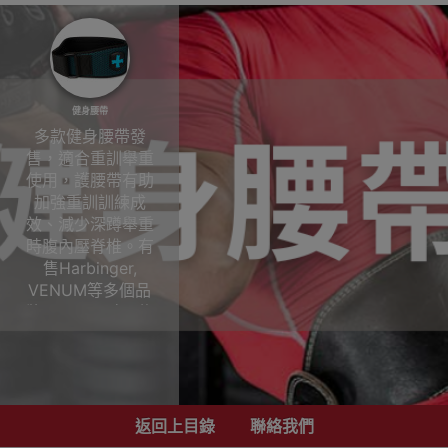
健身腰帶
多款健身腰帶發
售，適合重訓舉重
使用，護腰帶有助
加強重訓訓練成
效、減少深蹲舉重
時腹內壓脊椎。有
售Harbinger,
VENUM等多個品
牌、不同尺寸及物
料(牛皮、尼龍、泡
棉)，男女適用，健
身人士、舉重健力
運動員必備。
返回上目錄
聯絡我們
我們的重量訓練腰