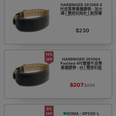
HARBINGER 361088 4
吋皮質舉重護腰帶 - 加大
碼 | 雙排扣設計 | 耐用穩
固 | 貼合人體曲線
$230
10%
HARBINGER 361064
OFF
Padded 4吋雙層牛皮舉
重護腰帶 - M | 雙排扣設
計 | 貼合人體曲線 | 支撐
保護腹背 - 訂購產品
$207
$230
9%
GOMA - GP500-L
OFF