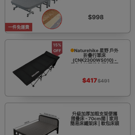
收納 | 高彈海棉 | 承重
150kg左右
$998
一件免運費
15%
Naturehike 星野 戶外
OFF
折疊行軍床
(CNK2300WS010) -
黑色 | 加厚棉內襯 | 堅固​​
耐用
$417
$491
升級加厚加粗支架便攜
摺疊床 - 70cm闊 | 家用
簡易床鐵架床 | 軟包床頭