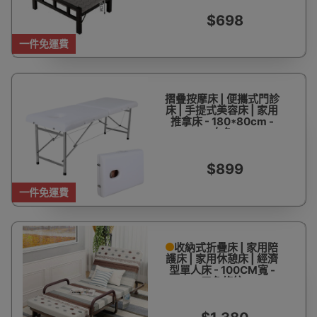
$698
一件免運費
摺疊按摩床 | 便攜式門診
床 | 手提式美容床 | 家用
推拿床 - 180*80cm -
白色
$899
一件免運費
收納式折疊床 | 家用陪
護床 | 家用休憩床 | 經濟
型單人床 - 100CM寬 -
三色條紋