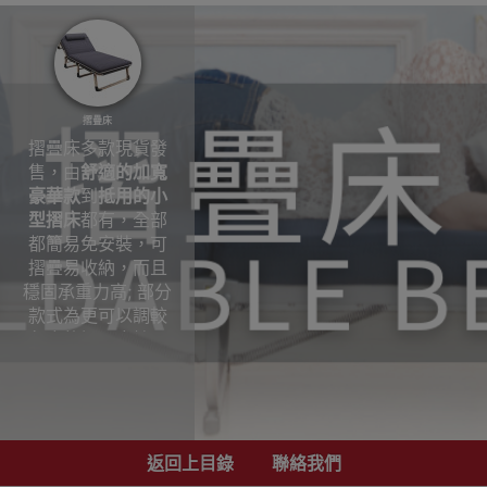
摺疊床
摺疊床多款現貨發
售，由
舒適的加寬
豪華款
到
抵用的小
型摺床
都有，全部
都簡易免安裝，可
摺疊易收納，而且
穩固承重力高; 部分
款式為更可以調較
角度的摺疊床椅，
除了睡覺更可當作
躺椅休息之用; 適合
家用，放在休息室
或是客房招待客
人。
返回上目錄
聯絡我們