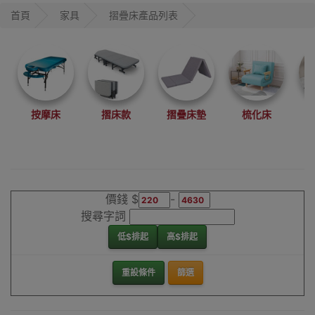
摺床價格優惠，總
首頁
家具
摺疊床產品列表
有一款岩你心水，
歡迎網上訂購或到
Outlet Express HK
香港觀塘陳列室直
接購買或試用!
摺疊床
按摩床
摺床款
摺疊床墊
梳化床
價錢 $
-
搜尋字詞
低$排起
高$排起
重設條件
篩選