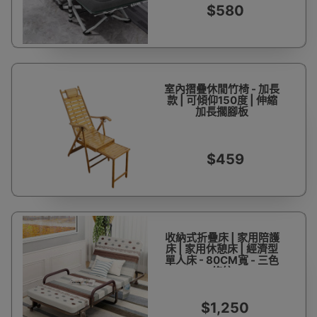
$580
室內摺疊休閒竹椅 - 加長
款 | 可傾仰150度 | 伸縮
加長擱腳板
$459
收納式折疊床 | 家用陪護
床 | 家用休憩床 | 經濟型
單人床 - 80CM寬 - 三色
條紋
$1,250