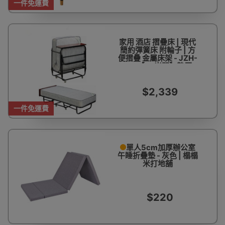
一件免運費
家用 酒店 摺疊床 | 現代
簡約彈簧床 附輪子 | 方
便摺疊 金屬床架 - JZH-
001【1.2米闊】墊厚
20cm
$2,339
一件免運費
單人5cm加厚辦公室
午睡折疊墊 - 灰色 | 榻榻
米打地舖
$220