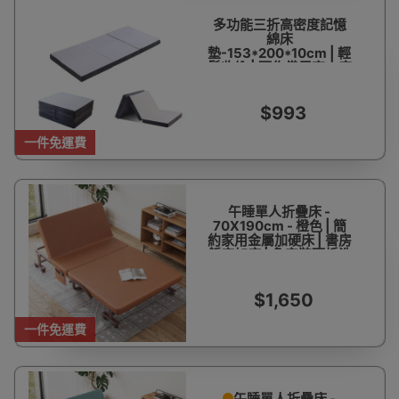
多功能三折高密度記憶
綿床
墊-153*200*10cm | 輕
鬆收納 | 可作備用客人床
| 瑜珈/露營適用
$993
一件免運費
午睡單人折疊床 -
70X190cm - 橙色 | 簡
約家用金屬加硬床 | 書房
飯店加床 | 免安裝可拆洗
| 空間節省設計 | 久睡不
易塌
$1,650
一件免運費
午睡單人折疊床 -