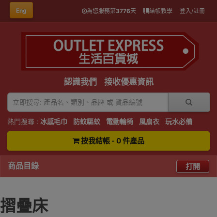
Eng
為您服務第
3776
天
結帳教學
登入/註冊
認識我們
接收優惠資訊
熱門搜尋 :
冰感毛巾
防蚊驅蚊
電動輪椅
風扇衣
玩水必備
按我結帳 - 0 件產品
商品目錄
打開
摺疊床