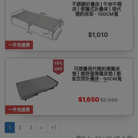
不銹鋼折疊床 | 午休午睡
床 | 便攜式折疊床 | 現代
簡約床架 - 100CM寬
$1,010
一件免運費
19%
可摺疊現代簡約彈簧床
OFF
墊 | 連舒適彈簧床墊 | 節
省空間折疊床 - 90CM寬
- 訂購產品
$1,650
$2,050
一件免運費
1
2
3
>
>|
顯示 1 - 33 / 92 (共 3 頁)