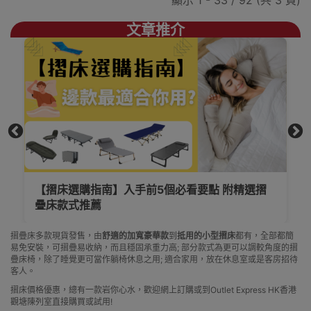
文章推介
南】入手前5個必看要點 附精選摺
【摺床選購指南】
大小都有最平$50
摺疊床多款現貨發售，由
舒適的加寬豪華款
到
抵用的小型摺床
都有，全部都簡
易免安裝，可摺疊易收納，而且穩固承重力高; 部分款式為更可以調較角度的摺
疊床椅，除了睡覺更可當作躺椅休息之用; 適合家用，放在休息室或是客房招待
客人。
摺床價格優惠，總有一款岩你心水，歡迎網上訂購或到Outlet Express HK香港
觀塘陳列室直接購買或試用!