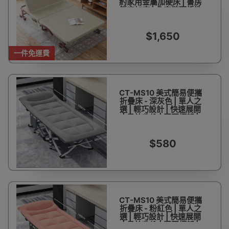
約家用金屬加硬床 | 書房
飯店加床 | 免安裝可拆洗
| 空間節省設計 | 久睡不
易塌
$1,650
一件免運費
CT-MS10 美式簡易便攜
折疊床 - 深灰色 | 單人之
選 | 輕巧設計 | 快速展開
| 易於收納 | 堅固框架 |
舒適床墊 | 承重能力強
$580
CT-MS10 美式簡易便攜
折疊床 - 粉紅色 | 單人之
選 | 輕巧設計 | 快速展開
| 易於收納 | 堅固框架 |