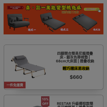
四腳開合簡易尼龍摺疊
床 - 銀灰色帶棉墊 |
68cm大床面 | 摺疊收納
輕巧摺床易收納
$660
一件免運費
10%
RESTAR 升級椰棕款簡
OFF