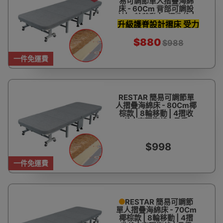
易可調節單人摺疊海綿
床 - 60Cm 背部可調設
計| 8輪移動 | 4摺收納 |
升級護脊設計摺床 受力
高彈海棉 | 承重150kg左
右
更均衡
$880
$988
一件免運費
RESTAR 簡易可調節單
人摺疊海綿床 - 80Cm椰
棕款 | 8輪移動 | 4摺收
納 | 高彈海棉 | 承重
150kg左右
$998
一件免運費
RESTAR 簡易可調節
單人摺疊海綿床 - 70Cm
椰棕款 | 8輪移動 | 4摺