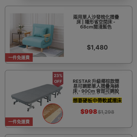
兩用單人沙發梳化摺疊
床 | 隱形省空間床 -
68cm闊淺藍色
$1,480
一件免運費
23%
RESTAR 升級椰棕款簡
OFF
易可調節單人摺疊海綿
床 - 90Cm 背部可調設
計| 8輪移動 | 4摺收納 |
想要硬板中帶軟感摺床
高彈海棉 | 承重150kg左
右
之選
$998
$1,298
一件免運費