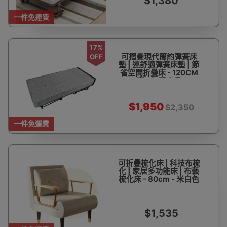
$1,380
一件免運費
17%
可摺疊現代簡約彈簧床
OFF
墊 | 連舒適彈簧床墊 | 節
省空間折疊床 - 120CM
寬 - 訂購產品
$1,950
$2,350
一件免運費
可折疊梳化床 | 科技布梳
化 | 家居多功能床 | 布藝
梳化床 - 80cm - 米白色
$1,535