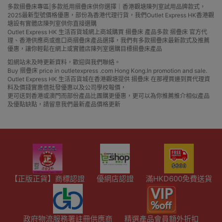
多款摺疊床專區|多款抵用摺疊床供你選擇｜香港觀塘陳列室試用品牌款式，
2025最新型號價格優惠，部份為香港代理行貨，我們Outlet Express HK香港觀
塘設有實體店陳列室供你直接選購
Outlet Express HK 生活百貨城網上商城購買 摺疊床 產品多款 摺疊床 官方代
理、香港供應商或進口商摺疊床產品選擇，我們有多款摺疊床最新款式及推薦
優惠，讓你輕鬆在網上或實體店陳列室選購目標摺疊床產品
如網站未及時更新資料，歡迎與我們聯絡。
Buy 摺疊床 price in outletexpress .com Hong Kong.In promotion and sale.
Outlet Express HK 生活百貨城在香港觀塘提供 摺疊床 在那裡買邊到買代理資
料及價錢實惠借批發優惠以及公司學校報價，
更可送到香港或澳門而部份產品比團購更優惠，更可以為你推薦推介相似產品
及優點缺點，請留意我們最新產品價格更新
【正版正貨】商標認證
優網店認證
滿HKD600免費送貨
政府物流服務署註冊供應商
精選產品會員額外折扣