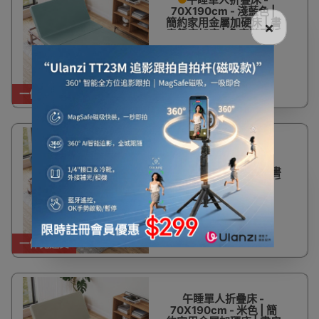
70X190cm - 淺藍色 |
簡約家用金屬加硬床 | 書
×
房飯店加床 | 免安裝可拆
洗 | 空間節省設計 | 久睡
不易塌
$1,650
一件免運費
午睡單人折疊床 -
70X190cm - 深藍色 |
簡約家用金屬加硬床 | 書
房飯店加床 | 免安裝可拆
洗 | 空間節省設計 | 久睡
不易塌
$1,650
一件免運費
午睡單人折疊床 -
70X190cm - 米色 | 簡