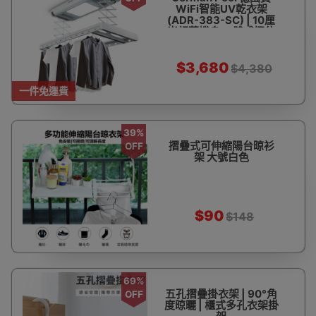
WiFi智能UV乾衣架
(ADR-383-SC) | 10厘
米超薄機身 一體式慳位
設計 | UVC 殺菌燈及特
大智能LED照明燈 | 香港
行貨 一年保養【代理直
$3,680
$4,380
送】 - 訂購產品
一件免運費
39%
摺疊式可伸縮陽台晾衫
OFF
架 大號白色
$90
$148
69%
五孔摺疊掛衣架 | 90°角
OFF
度晾曬 | 櫃式多孔衣架掛