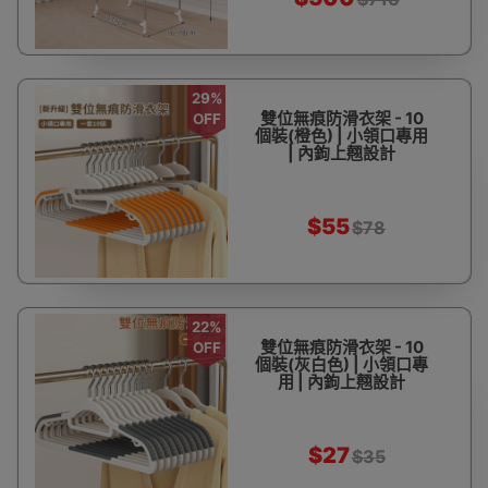
29%
雙位無痕防滑衣架 - 10
OFF
個裝(橙色) | 小領口專用
| 內鉤上翹設計
$55
$78
22%
雙位無痕防滑衣架 - 10
OFF
個裝(灰白色) | 小領口專
用 | 內鉤上翹設計
$27
$35