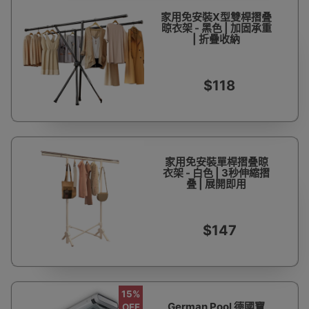
家用免安裝X型雙桿摺叠
晾衣架 - 黑色 | 加固承重
| 折疊收納
$118
家用免安裝單桿摺叠晾
衣架 - 白色 | 3秒伸縮摺
叠 | 展開即用
$147
15%
German Pool 德國寶
OFF