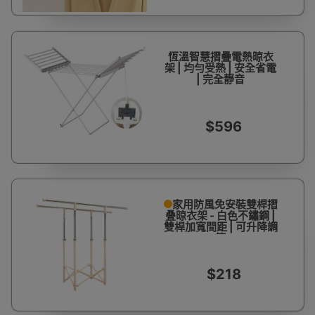
恆溫智慧摺疊電熱晾衣
架 | 均勻受熱 | 安全省電
| 完全靜音
$596
家用防風免安裝雙桿摺
叠晾衣架 - 白色不鏽鋼 |
雙桿加寬間距 | 可升降調
節
$218