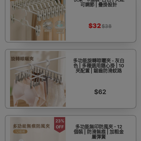
可調節 | 疊掛設計
$32
$38
多功能旋轉晾曬夾 - 灰白
色 | 多種適用隨心掛 | 10
夾配置 | 鋸齒防滑紋路
$62
23%
多功能無印防風夾 - 12
OFF
個裝 | 防滑無痕 | 加粗金
屬彈簧