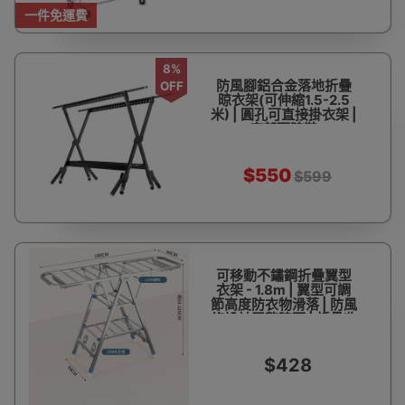
一件免運費
8%
防風腳鋁合金落地折疊
OFF
晾衣架(可伸縮1.5-2.5
米) | 圓孔可直接掛衣架 |
底部可晾鞋
$550
$599
可移動不鏽鋼折疊翼型
衣架 - 1.8m | 翼型可調
節高度防衣物滑落 | 防風
條設計平整晾曬 | 折疊收
納僅佔0.2㎡ | 不銹鋼加
粗方管三角穩固結構
$428