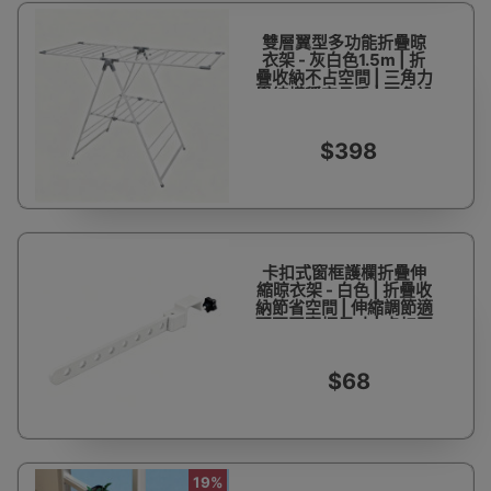
雙層翼型多功能折疊晾
衣架 - 灰白色1.5m | 折
疊收納不占空間 | 三角力
學結構穩定承重 | 圓角設
計安全可靠
$398
卡扣式窗框護欄折疊伸
縮晾衣架 - 白色 | 折疊收
納節省空間 | 伸縮調節適
配不同窗框尺寸 | 卡扣固
定穩固不晃動 | 防護晾衣
兩用功能
$68
19%