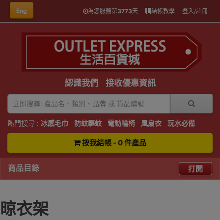
Eng
為您服務第
3773
天
結帳教學
登入/註冊
認識我們
接收優惠資訊
熱門搜尋 :
冰感毛巾
防蚊驅蚊
電動輪椅
風扇衣
玩水必備
按我結帳 - 0 件產品
商品目錄
打開
晾衣架