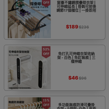
窗臺不鏽鋼摺疊晾衣架 |
OFF
可伸縮延長 | 掛鉤可前後
調節17個檔位 | 一掛即用
$189
$236
52%
免打孔可伸縮衣架收納
OFF
架 - 白色 | 免釘無痕 | 三
檔伸縮
$46
$96
15%
多功能無痕防滑可疊掛
OFF
衣架 - 5個裝-白色 | 夾距