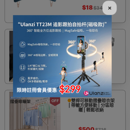
$18
×
$34
12%
可摺疊免打孔晾曬架 - 白
OFF
色 | 三角支撐 | 多層大容
量
$262
$298
30%
雙桿可移動摺疊晾衣架
OFF
| 帶轆方便移動 | 分區晾
曬 | 輕鬆收納
$500
$716