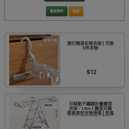
重設條件
篩選
旅行簡易折晾衣架 | 可掛
5件衣物
$12
可移動不鏽鋼折疊翼型
衣架 - 1.6m | 翼型可調
節高度防衣物滑落 | 防風
條設計平整晾曬 | 折疊收
納僅佔0.2㎡ | 不銹鋼加
粗方管三角穩固結構