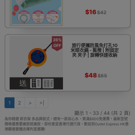
$16
$42
26%
旅行便攜防風免打孔10
OFF
米晾衣繩 - 藍橙 | 附固定
夾 夾子 | 旋轉快速收納
$48
$65
1
2
>
>|
顯示 1 - 33 / 44 (共 2 頁)
為你精選 晾衣架 多品牌款式，總有一款岩心水，買滿$600免運費，最新型號
價格優惠要邊款就邊款，部份更是香港代理行貨，歡迎到Outlet Express HK香
港觀塘實體店陳列室選購!