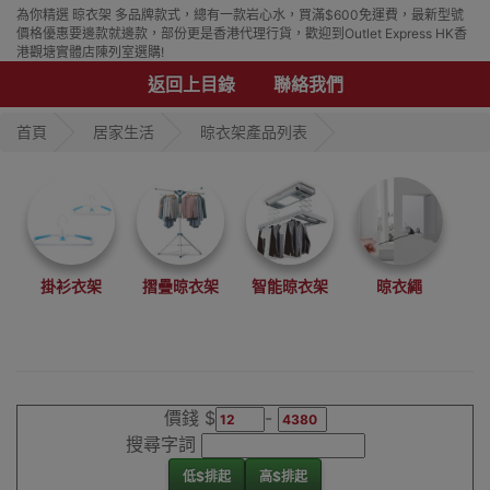
為你精選 晾衣架 多品牌款式，總有一款岩心水，買滿$600免運費，最新型號
價格優惠要邊款就邊款，部份更是香港代理行貨，歡迎到Outlet Express HK香
港觀塘實體店陳列室選購!
返回上目錄
聯絡我們
首頁
居家生活
晾衣架產品列表
掛衫衣架
摺疊晾衣架
智能晾衣架
晾衣繩
價錢 $
-
搜尋字詞
低$排起
高$排起