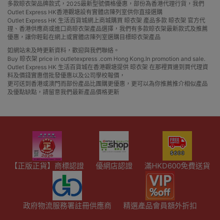
多款晾衣架品牌款式，2025最新型號價格優惠，部份為香港代理行貨，我們
Outlet Express HK香港觀塘設有實體店陳列室供你直接選購
Outlet Express HK 生活百貨城網上商城購買 晾衣架 產品多款 晾衣架 官方代
理、香港供應商或進口商晾衣架產品選擇，我們有多款晾衣架最新款式及推薦
優惠，讓你輕鬆在網上或實體店陳列室選購目標晾衣架產品
如網站未及時更新資料，歡迎與我們聯絡。
Buy 晾衣架 price in outletexpress .com Hong Kong.In promotion and sale.
Outlet Express HK 生活百貨城在香港觀塘提供 晾衣架 在那裡買邊到買代理資
料及價錢實惠借批發優惠以及公司學校報價，
更可送到香港或澳門而部份產品比團購更優惠，更可以為你推薦推介相似產品
及優點缺點，請留意我們最新產品價格更新
【正版正貨】商標認證
優網店認證
滿HKD600免費送貨
政府物流服務署註冊供應商
精選產品會員額外折扣