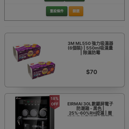
重設條件
篩選
3M ML550 強力吸濕器
(6個裝) | 550ml吸濕量
| 除濕防霉
$70
18%
EIRMAI 30L數顯屏電子
OFF
防潮箱 - 黑色 |
25%-60%RH控濕 | 層
架高度任意調節 | 配備安
全鎖匙