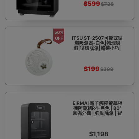
$599
$738
50%
ITSU ST-2507可掛式循
OFF
環吸濕器-白色|物理吸
濕|循環除濕|體積小巧|
香港行貨
$199
$399
EIRMAI 電子觸控螢幕相
機防潮箱R4-黑色 | 80°
圓弧外觀 | 強勁除濕 | 智
慧恆濕 | 節能省電
$1,198