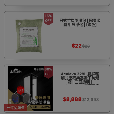
15%
日式竹炭除濕包 | 除臭吸
OFF
濕 甲醛淨化 | [綠色]
$22
$26
30%
Acalava 328L 雙屏輕
OFF
觸式密碼樂器電子防潮
箱 | 三面透明 |
25%-70%RH無極濕度
調節 | 香港行貨【代理直
送】
$8,888
$12,698
一件免運費