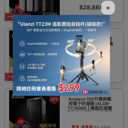
數控恒濕自動調節
W1000*D600*H2000
$28,888
×
一件免運費
Acalava 1030L 電子密
碼鎖防潮衣櫃 - 磨沙玻璃
左開門 (ALDW-
100620GF) | 防盜手袋
櫃 防止衣服手袋發霉 |
數控恒濕自動調節
W1000*D600*H2000
$30,888
一件免運費
30%
Acalava 100升雙屏觸
OFF
控電子防潮箱 (ALDB-
TC100M) | 樂器防潮櫃
帶電子密碼鎖 | 吉他琵琶
小提琴櫃
$3,488
$4,988