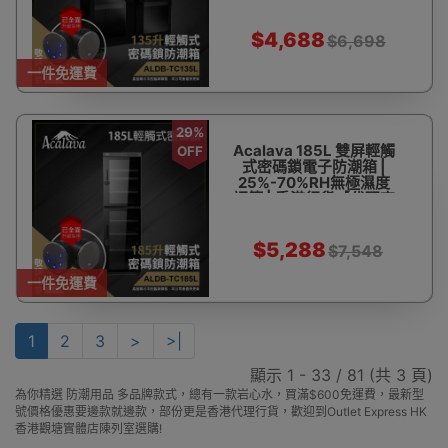
送】
$4,688
$6,698
一件免運費
29%
Acalava 185L 雙屏輕觸
OFF
式密碼鎖電子防潮箱 |
25%-70%RH無極濕度
調節 | 香港行貨【代理直
送】
$5,288
$7,548
一件免運費
1
2
3
>
>|
顯示 1 - 33 / 81 (共 3 頁)
為你精選 防潮用品 多品牌款式，總有一款岩心水，買滿$600免運費，最新型
號價格優惠要邊款就邊款，部份更是香港代理行貨，歡迎到Outlet Express HK
香港觀塘實體店陳列室選購!