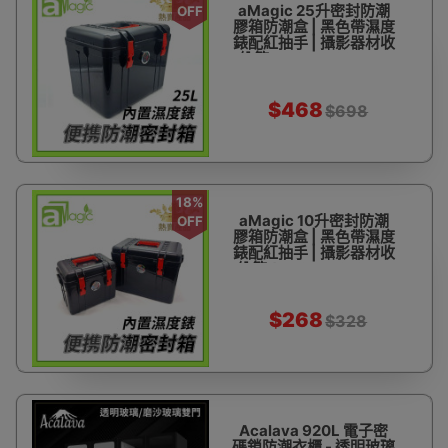
aMagic 25升密封防潮
OFF
膠箱防潮盒 | 黑色帶濕度
錶配紅抽手 | 攝影器材收
納箱 ADC-ABS25LH-
BKRD
$468
$698
18%
aMagic 10升密封防潮
OFF
膠箱防潮盒 | 黑色帶濕度
錶配紅抽手 | 攝影器材收
納箱 (ADC-ABS10LH-
BKRD)
$268
$328
Acalava 920L 電子密
碼鎖防潮衣櫃 - 透明玻璃