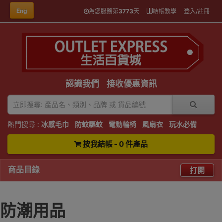
Eng
為您服務第
3773
天
結帳教學
登入/註冊
認識我們
接收優惠資訊
熱門搜尋 :
冰感毛巾
防蚊驅蚊
電動輪椅
風扇衣
玩水必備
按我結帳 - 0 件產品
商品目錄
打開
防潮用品