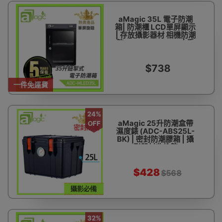
aMagic 35L 電子防潮
箱| 防潮櫃 LCD單屏顯示
| 存放攝影器材 相機防潮
箱 ADC-MLED35L | 香
港行貨
$738
一件免運費
24%
aMagic 25升防潮盒帶
OFF
濕度錶 (ADC-ABS25L-
BK) | 密封防潮膠箱 | 攝
影器材收納箱
$428
$568
32%