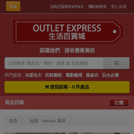
Eng
為您服務第
3773
天
結帳教學
登入/註冊
認識我們
接收優惠資訊
熱門搜尋 :
冰感毛巾
防蚊驅蚊
電動輪椅
風扇衣
玩水必備
按我結帳 - 0 件產品
商品目錄
打開
首頁
品牌 - Medex 萬得