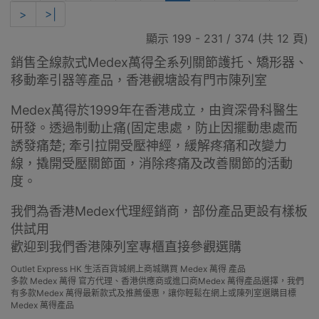
>
>|
顯示 199 - 231 / 374 (共 12 頁)
銷售全線款式Medex萬得全系列關節護托、矯形器、
移動牽引器等產品，香港觀塘設有門市陳列室
Medex
萬得
於1999年在香港成立，由資深骨科醫生
研發。透過制動止痛(固定患處，防止因擺動患處而
誘發痛楚; 牽引拉開受壓神經，緩解疼痛和改變力
線，撬開受壓關節面，消除疼痛及改善關節的活動
度。
我們為香港Medex代理經銷商，部份產品更設有樣板
供試用
歡迎到我們香港陳列室專櫃直接參觀選購
Outlet Express HK 生活百貨城網上商城購買 Medex 萬得 產品
多款 Medex 萬得 官方代理、香港供應商或進口商Medex 萬得產品選擇，我們
有多款Medex 萬得最新款式及推薦優惠，讓你輕鬆在網上或陳列室選購目標
Medex 萬得產品