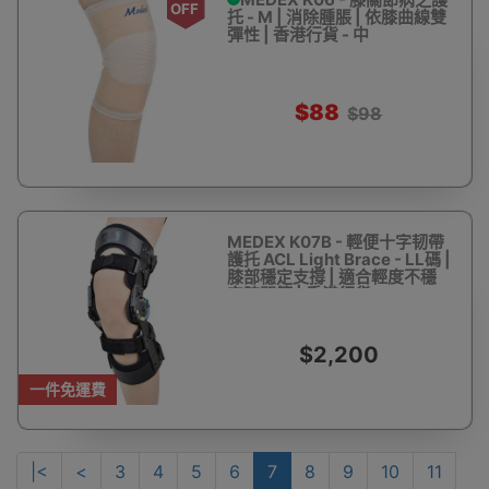
OFF
托 - M | 消除腫脹 | 依膝曲線雙
彈性 | 香港行貨 - 中
$88
$98
MEDEX K07B - 輕便十字韧帶
護托 ACL Light Brace - LL碼 |
膝部穩定支撐 | 適合輕度不穩
定膝關節 | 香港行貨
$2,200
一件免運費
|<
<
3
4
5
6
7
8
9
10
11