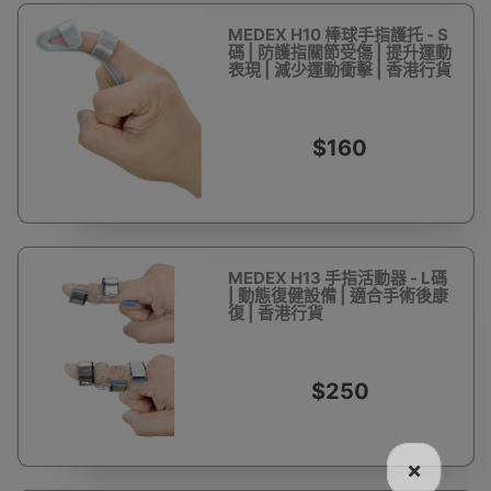
MEDEX H10 棒球手指護托 - S
碼 | 防護指關節受傷 | 提升運動
表現 | 減少運動衝擊 | 香港行貨
$160
MEDEX H13 手指活動器 - L碼
| 動態復健設備 | 適合手術後康
復 | 香港行貨
$250
×