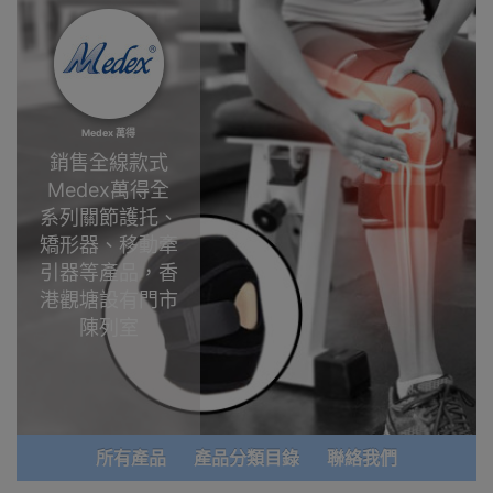
Medex 萬得
銷售全線款式
Medex萬得全
系列關節護托、
矯形器、移動牽
引器等產品，香
港觀塘設有門市
陳列室
Medex
萬得
於
1999年在香港
成立，由資深骨
所有產品
產品分類目錄
聯絡我們
科醫生研發。透
過制動止痛(固