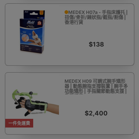
MEDEX H07a - 手指床護托 |
扭傷/骨折/錘狀指/截指/割傷 |
香港行貨
$138
MEDEX H09 可調式腕手矯形
器 | 動態腕指支撐裝置 | 腕手多
功能矯形 | 手指關節動態支援 |
香港行貨
$2,400
一件免運費