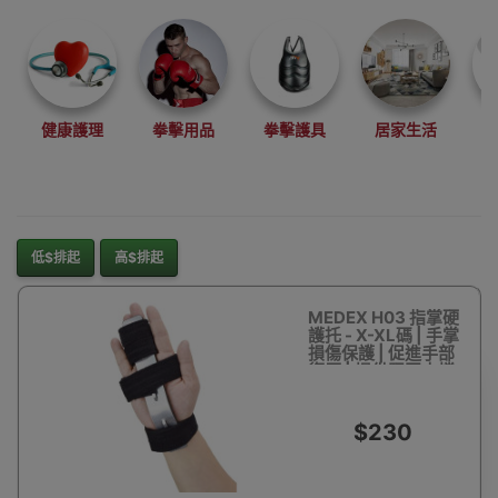
定患處，防止因
擺動患處而誘發
痛楚; 牽引拉開
受壓神經，緩解
健康護理
拳擊用品
拳擊護具
居家生活
疼痛和改變力
線，撬開受壓關
節面，消除疼痛
及改善關節的活
動度。
低$排起
高$排起
我們為香港
MEDEX H03 指掌硬
Medex代理經
護托 - X-XL碼 | 手掌
銷商，部份產品
損傷保護 | 促進手部
復原 | 提供堅固支撐
更設有樣板供試
| 香港行貨
用
$230
歡迎到我們香港
陳列室專櫃直接
參觀選購