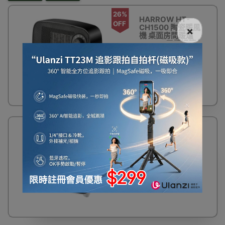
26%
HARROW HT-
OFF
CH1500 陶瓷暖風
×
機 桌面房間暖爐
1500W三檔調節 |
行貨一年保養 - 黑色
$198
$268
26%
HARROW HT-
OFF
CH1500 陶瓷暖風
機 桌面房間暖爐
1500W三檔調節 |
行貨一年保養 - 白色
$198
$268