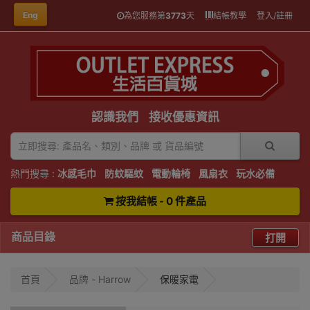
Eng
為您服務第
3773
天
結帳教學
登入/註冊
認識我們
接收優惠資訊
熱門搜尋 :
冰感毛巾
防蚊驅蚊
電動輪椅
風扇衣
玩水必備
按我結帳 - 0 件產品
商品目錄
打開
首頁
品牌 - Harrow
保暖家電