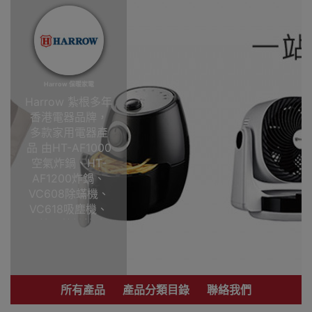
Harrow 保暖家電
Harrow 紮根多年
香港電器品牌，
多款家用電器產
品 由HT-AF1000
空氣炸鍋、HT-
AF1200炸鍋、
VC608除蟎機、
VC618吸塵機、
電爐、蚊燈等 優
惠價錢高級質
量，小家電信心
保證，大部份產
品提供一年保用
所有產品
產品分類目錄
聯絡我們
本公司為香港代