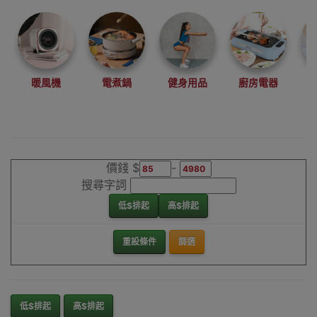
理銷售點，產品
現貨發售，歡迎
陳列室參觀
Harrow保暖家電
香港銷售點
暖風機
電煮鍋
健身用品
廚房電器
價錢 $
-
搜尋字詞
低$排起
高$排起
重設條件
篩選
低$排起
高$排起