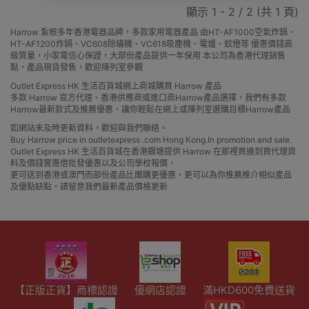
顯示 1 - 2 / 2 (共 1 頁)
Harrow 紮根多年香港電器品牌，多款家用電器產品 由HT-AF1000空氣炸鍋、
HT-AF1200炸鍋、VC608除蟎機、VC618吸塵機、電爐、蚊燈等 優惠價錢高
級質量，小家電信心保證，大部份產品提供一年保用 本公司為香港代理銷售
點，產品現貨發售，歡迎陳列室參觀
Outlet Express HK 生活百貨城網上商城購買 Harrow 產品
多款 Harrow 官方代理、香港供應商或進口商Harrow產品選擇，我們有多款
Harrow最新款式及推薦優惠，讓你輕鬆在網上或陳列室選購目標Harrow產品
如網站未及時更新資料，歡迎與我們聯絡。
Buy Harrow price in outletexpress .com Hong Kong.In promotion and sale.
Outlet Express HK 生活百貨城在香港觀塘提供 Harrow 在那裡買邊到買代理資
料及價錢實惠借批發優惠以及公司學校報價，
更可送到香港或澳門而部份產品比團購更優惠，更可以為你推薦推介相似產品
及優點缺點，請留意我們最新產品價格更新
【正版正貨】商標認證
優網店認證
滿HKD600免費送貨