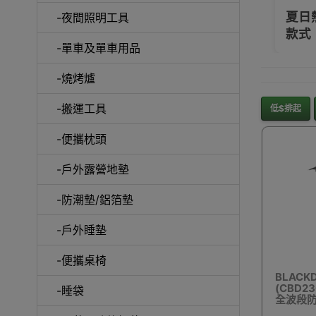
夏日
-夜間照明工具
款式
-單車及單車用品
-燒烤爐
沙
-搬運工具
低$排起
-便攜枕頭
-戶外露營地墊
-防潮墊/鋁箔墊
-戶外睡墊
-便攜桌椅
BLACK
充氣泵
(CBD23
-睡袋
全波段防