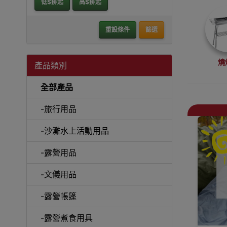
低$排起
高$排起
重設條件
篩選
燒
產品類別
全部產品
-旅行用品
-沙灘水上活動用品
天幕及
-露營用品
-文儀用品
-露營帳篷
居家
-露營煮食用具