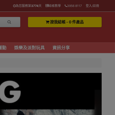
為您服務第
3774
天
結帳教學
3956 8117
登入/註冊
按我結帳 - 0 件產品
運動
娛樂及派對玩具
資訊分享