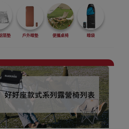
鋁箔墊
戶外睡墊
便攜桌椅
睡袋
具
露營工具及配件
電筒
露營燈
辦公室坐墊/背墊
旅行助眠用品
充氣枕頭