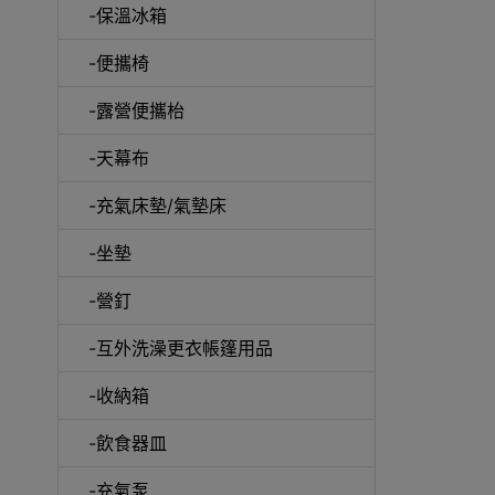
-保溫冰箱
-便攜椅
-露營便攜枱
-天幕布
-充氣床墊/氣墊床
-坐墊
-營釘
-互外洗澡更衣帳篷用品
-收納箱
-飲食器皿
-充氣泵