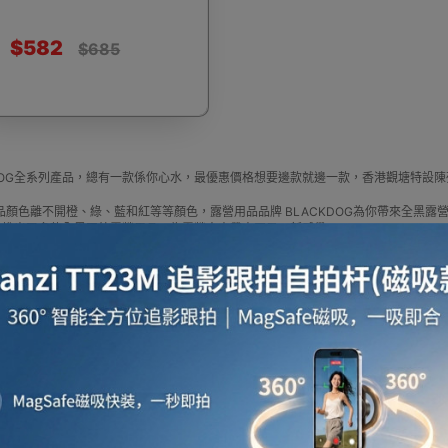
$582
$685
燒烤爐
串燒燒烤爐
保溫冰箱 - 手把款
摺疊收納箱
露
KDOG全系列產品，總有一款係你心水，最優惠價格想要邊款就邊一款，香港觀塘特設
品顏色離不開橙、綠、藍和紅等等顏色，露營用品品牌 BLACKDOG為你帶來全黑露
DOG推出了多款全黑互外露營用品，為露營人士帶來耳目一新感覺
叉
天幕杆
速開帳篷
露營洗澡設備
工兵
press HK 生活百貨城網上商城購買 BLACKDOG 產品
KDOG 官方代理、香港供應商或進口商BLACKDOG產品選擇，我們有多款BLACKD
更新資料，歡迎與我們聯絡。
price in outletexpress .com Hong Kong.In promotion and sale.
xpress HK 生活百貨城在香港觀塘提供 BLACKDOG 在那裡買邊到買代理資料及價錢
或澳門而部份產品比團購更優惠，更可以為你推薦推介相似產品及優點缺點，請留意
餐具套裝
雙人便攜椅
月亮