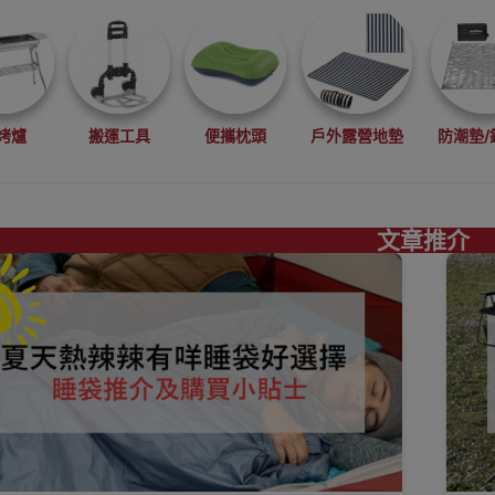
烤爐
搬運工具
便攜枕頭
戶外露營地墊
防潮墊/
文章推介
功能帳幕
背包/收納包
炊具套鍋
爐頭用品工具
餐
生活
派對必備
家居收納
充氣傢具
行山越野