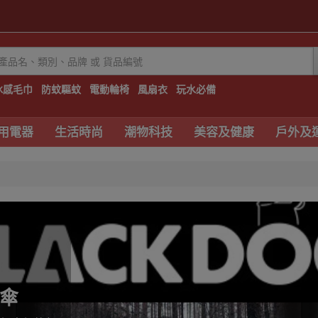
冰感毛巾
防蚊驅蚊
電動輪椅
風扇衣
玩水必備
用電器
生活時尚
潮物科技
美容及健康
戶外及
陽傘