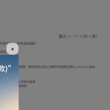
營槌
氣油爐
露營收納箱
筷子
顯示 1 - 1 / 1 (共 1 頁)
陳列室門市歡迎參觀直接選購。
×
營感受
鏟
互外馬桶
天幕配件
露營裝飾燈
OG最新款式及推薦優惠，讓你輕鬆在網上或陳列室選購目標BLACKDOG產品
實惠借批發優惠以及公司學校報價，
我們最新產品價格更新
椅
露營車