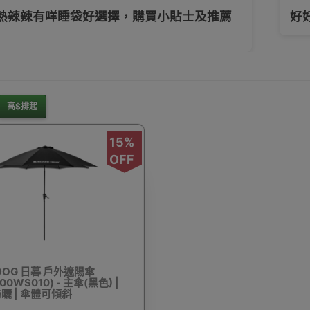
熱辣辣有咩睡袋好選擇，購買小貼士及推薦
好
灘用品
行山扣
戶外充氣梳化
戶外燒烤爐
旅行收
高$排起
15%
OFF
天幕布
充氣床墊/氣墊床
坐墊
營釘
互
DOG 日暮 戶外遮陽傘
手拉泵/腳泵
氣氛燈飾
單車燈
露營車及配件
00WS010) - 主傘(黑色) |
曬 | 傘體可傾斜