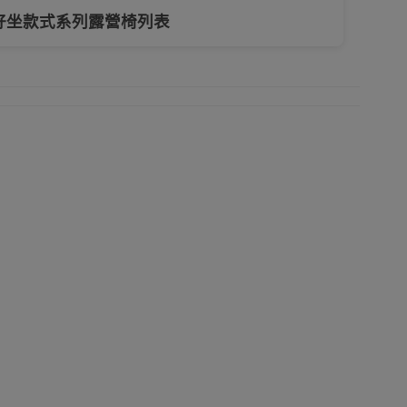
好坐款式系列露營椅列表
納袋
保溫冰箱
便攜椅
露營便攜枱
外洗澡更衣帳篷用品
收納箱
飲食器皿
露營置物車
戶外沙灘太陽傘
方型炭火戶外燒烤爐