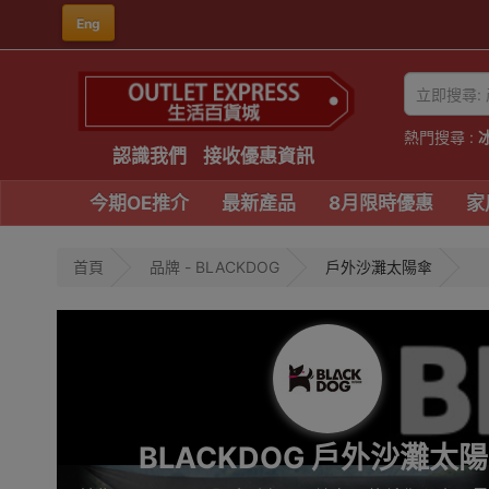
Eng
熱門搜尋 :
認識我們
接收優惠資訊
今期OE推介
最新產品
8月限時優惠
家
首頁
品牌 - BLACKDOG
戶外沙灘太陽傘
BLACKDOG 戶外沙灘太