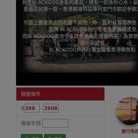
銷售BLACKDOG全系列產品，總有一款係你心水，
要邊款就邊一款，香港觀塘特設陳列室門市歡迎參觀
市面上露營用品顏色離不開橙、綠、藍和紅等等顏色
品牌 BLACKDOG為你帶來全黑露營感受
而BLACKDOG推出了多款全黑互外露營用品，為露
目一新感覺
BLACKDOG戶外沙灘太陽傘香港銷售點
篩選條件
$
-
搜尋字詞
旅行用