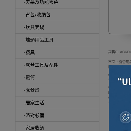
-天幕及功能帳幕
-背包/收納包
-炊具套鍋
露營
-爐頭用品工具
-餐具
銷售BLAC
市面上露營用
-露營工具及配件
而BLACK
Outlet Ex
-電筒
多款 BLAC
如網站未及時
-露營燈
Buy BLACKDOG 
Outlet E
-居家生活
更可送到香港
-派對必備
-家居收納