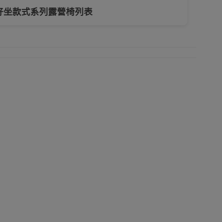
好坐款式系列露營椅列表
納袋
保溫冰箱
便攜椅
露營便攜枱
外洗澡更衣帳篷用品
收納箱
飲食器皿
露營置物車
戶外沙灘太陽傘
方型炭火戶外燒烤爐