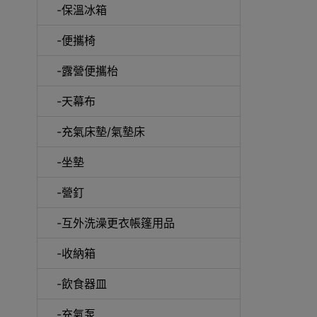
-保溫冰箱
-便攜椅
-露營便攜枱
-天幕布
-充氣床墊/氣墊床
-坐墊
-營釘
-互外洗澡更衣帳篷用品
-收納箱
-飲食器皿
-充氣泵