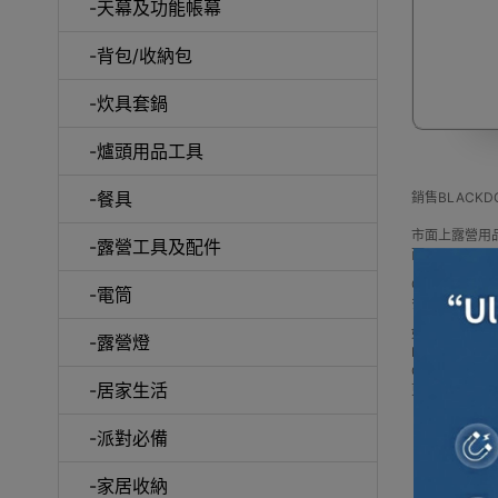
-天幕及功能帳幕
-背包/收納包
-炊具套鍋
露營
-爐頭用品工具
-餐具
銷售BLAC
市面上露營用
-露營工具及配件
而BLACK
Outlet Ex
-電筒
多款 BLAC
如網站未及時
-露營燈
Buy BLACKDOG 
Outlet E
-居家生活
更可送到香港
-派對必備
-家居收納