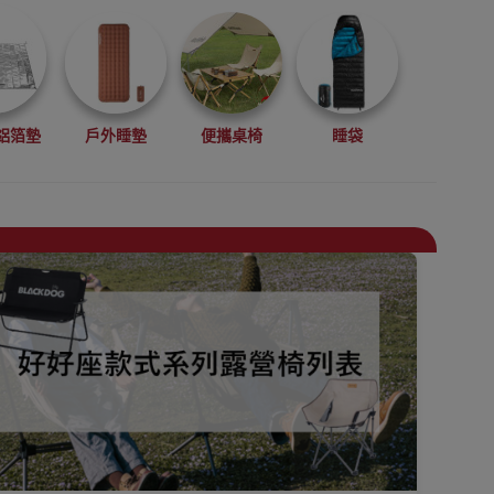
鋁箔墊
戶外睡墊
便攜桌椅
睡袋
具
露營工具及配件
電筒
露營燈
辦公室坐墊/背墊
旅行助眠用品
充氣枕頭