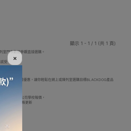
營槌
氣油爐
露營收納箱
筷子
顯示 1 - 1 / 1 (共 1 頁)
陳列室門市歡迎參觀直接選購。
×
營感受
鏟
互外馬桶
天幕配件
露營裝飾燈
OG最新款式及推薦優惠，讓你輕鬆在網上或陳列室選購目標BLACKDOG產品
實惠借批發優惠以及公司學校報價，
我們最新產品價格更新
椅
露營車