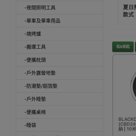
夏日
-夜間照明工具
款式
-單車及單車用品
-燒烤爐
沙
-搬運工具
低$排起
-便攜枕頭
-戶外露營地墊
-防潮墊/鋁箔墊
-戶外睡墊
-便攜桌椅
BLACK
充氣泵
(CBD24
-睡袋
納 | 1