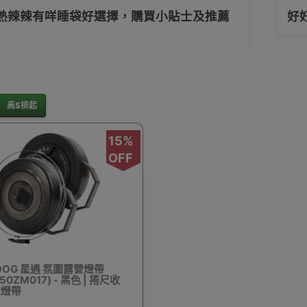
熱辣辣有咩睡袋好選擇，購買小貼士及推薦
好
灘用品
行山扣
戶外充氣梳化
戶外燒烤爐
旅行收
高$排起
15%
OFF
天幕布
充氣床墊/氣墊床
坐墊
營釘
互
DOG 星遇 氛圍露營燈帶
手拉泵/腳泵
氣氛燈飾
單車燈
露營車及配件
50ZM017) - 黑色 | 捲尺收
0米燈帶