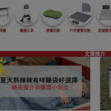
烤爐
搬運工具
便攜枕頭
戶外露營地墊
防潮墊/
文章推介
功能帳幕
背包/收納包
炊具套鍋
爐頭用品工具
餐
生活
派對必備
家居收納
充氣傢具
行山越野