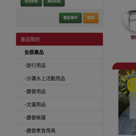
低$排起
高$排起
重設條件
篩選
燒
產品類別
全部產品
-旅行用品
-沙灘水上活動用品
天幕及
-露營用品
-文儀用品
-露營帳篷
居家
-露營煮食用具