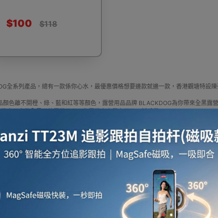
$100
$118
燒烤爐
串燒燒烤爐
保溫冰箱 - 手把款
摺疊收納箱
露
KDOG全系列產品，總有一款係你心水，最優惠價格想要邊款就邊一款，香港觀塘特設
品顏色離不開橙、綠、藍和紅等等顏色，露營用品品牌 BLACKDOG為你帶來全黑露
DOG推出了多款全黑互外露營用品，為露營人士帶來耳目一新感覺
叉
天幕杆
速開帳篷
露營洗澡設備
工兵
press HK 生活百貨城網上商城購買 BLACKDOG 產品
KDOG 官方代理、香港供應商或進口商BLACKDOG產品選擇，我們有多款BLACKD
更新資料，歡迎與我們聯絡。
price in outletexpress .com Hong Kong.In promotion and sale.
xpress HK 生活百貨城在香港觀塘提供 BLACKDOG 在那裡買邊到買代理資料及價錢
或澳門而部份產品比團購更優惠，更可以為你推薦推介相似產品及優點缺點，請留意
餐具套裝
雙人便攜椅
月亮