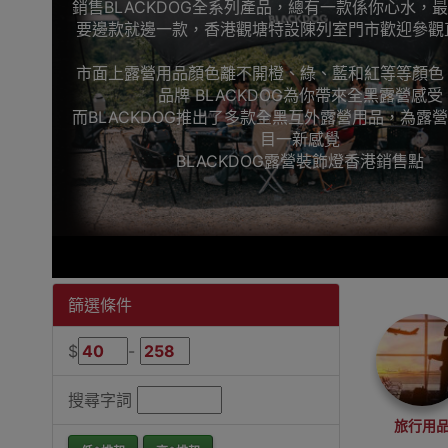
銷售BLACKDOG全系列產品，總有一款係你心水，
要邊款就邊一款，香港觀塘特設陳列室門市歡迎參觀
市面上露營用品顏色離不開橙、綠、藍和紅等等顏色
品牌 BLACKDOG為你帶來全黑露營感受
而BLACKDOG推出了多款全黑互外露營用品，為露
目一新感覺
BLACKDOG露營裝飾燈香港銷售點
篩選條件
$
-
搜尋字詞
旅行用