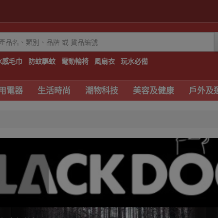
冰感毛巾
防蚊驅蚊
電動輪椅
風扇衣
玩水必備
用電器
生活時尚
潮物科技
美容及健康
戶外及