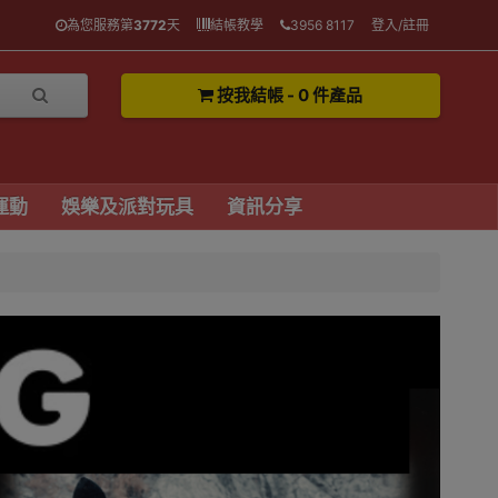
為您服務第
3772
天
結帳教學
3956 8117
登入/註冊
按我結帳 - 0 件產品
運動
娛樂及派對玩具
資訊分享