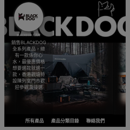
BLACKDOG 月亮椅
銷售BLACKDOG
全系列產品，總
有一款係你心
水，最優惠價格
想要邊款就邊一
款，香港觀塘特
設陳列室門市歡
迎參觀直接選
購。
市面上露營用品
顏色離不開橙、
綠、藍和紅等等
所有產品
產品分類目錄
聯絡我們
顏色，露營用品