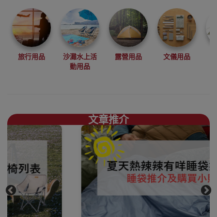
品牌 BLACKDOG
為你帶來全黑露
營感受
而BLACKDOG推
出了多款全黑互
外露營用品，為
旅行用品
沙灘水上活
露營用品
文儀用品
露營人士帶來耳
動用品
目一新感覺
BLACKDOG月亮
椅香港銷售點
文章推介