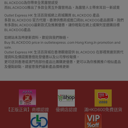
BLACKDOG為你帶來全黑露營感受
而BLACKDOG推出了多款全黑互外露營用品，為露營人士帶來耳目一新感覺
Outlet Express HK 生活百貨城網上商城購買 BLACKDOG 產品
多款 BLACKDOG 官方代理、香港供應商或進口商BLACKDOG產品選擇，我們
有多款BLACKDOG最新款式及推薦優惠，讓你輕鬆在網上或陳列室選購目標
BLACKDOG產品
如網站未及時更新資料，歡迎與我們聯絡。
Buy BLACKDOG price in outletexpress .com Hong Kong.In promotion and
sale.
Outlet Express HK 生活百貨城在香港觀塘提供 BLACKDOG 在那裡買邊到買代
理資料及價錢實惠借批發優惠以及公司學校報價，
更可送到香港或澳門而部份產品比團購更優惠，更可以為你推薦推介相似產品
及優點缺點，請留意我們最新產品價格更新
【正版正貨】商標認證
優網店認證
滿HKD600免費送貨