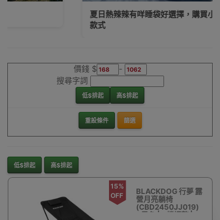
夏日熱辣辣有咩睡袋好選擇，購買小貼士及推薦
款式
價錢 $
-
搜尋字詞
低$排起
高$排起
重設條件
篩選
低$排起
高$排起
15%
BLACKDOG 行夢 露
OFF
營月亮躺椅
(CBD2450JJ019)
- 黑色 | 9檔調整 | 7