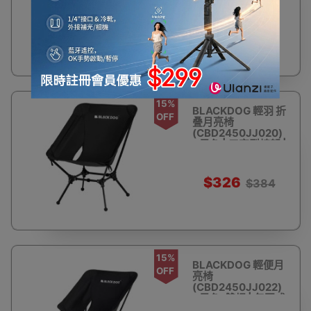
多兜置物
$158
$186
15%
BLACKDOG 輕羽 折
OFF
叠月亮椅
(CBD2450JJ020)
- 黑色 | 口字型椅架 |
久坐不累
$326
$384
15%
BLACKDOG 輕便月
OFF
亮椅
(CBD2450JJ022)
- 黑色-雙桿 | 包圍式
坐感 | 三點支撐