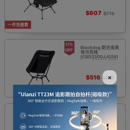
位鋁骨架
$607
$715
一件免運費
17%
Blackdog 鋁合金高
OFF
背月亮椅
(CBD2300JJ024)
| 165度後仰 | 背部
貼合
×
$516
$627
15%
BLACKDOG 浮月
OFF
Pro 露營月亮椅
(CBD2450JJ018)
- 黑色 | 寬大舒適 |