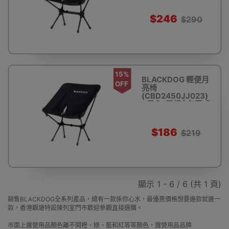
$246
$290
15%
BLACKDOG 輕便月
OFF
亮椅
(CBD2450JJ023)
- 黑色-單桿 | 包圍式
坐感 | 三點支撐
$186
$219
顯示 1 - 6 / 6 (共 1 頁)
銷售BLACKDOG全系列產品，總有一款係你心水，最優惠價格想要邊款就邊一
款，香港觀塘特設陳列室門市歡迎參觀直接選購。
市面上露營用品顏色離不開橙、綠、藍和紅等等顏色，露營用品品牌