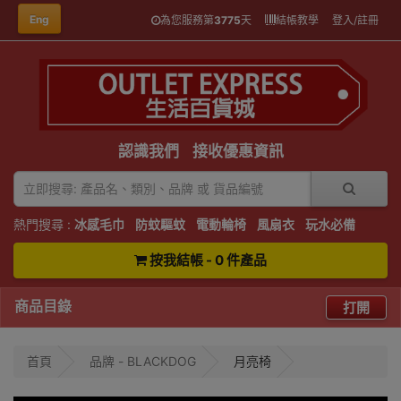
Eng
為您服務第
3775
天
結帳教學
登入/註冊
認識我們
接收優惠資訊
熱門搜尋 :
冰感毛巾
防蚊驅蚊
電動輪椅
風扇衣
玩水必備
按我結帳 - 0 件產品
商品目錄
打開
首頁
品牌 - BLACKDOG
月亮椅