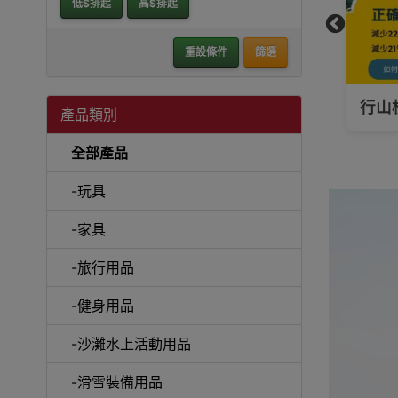
低$排起
高$排起
重設條件
篩選
揀對，不僅要舒適，還要看R值保暖效能!
行山
產品類別
全部產品
-玩具
-家具
-旅行用品
-健身用品
-沙灘水上活動用品
-滑雪裝備用品