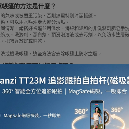
潔帳篷的方法是什麼？
聞的氣味或被嚴重污染，否則無需特別清潔帳篷。
污染，可以用水喉沖走大部分污垢。
深層清潔，請搭好帳篷並用溫水、海綿和溫和的非洗滌劑肥皂手
洗碗液、洗滌劑、漂白劑、預浸泡溶液或去污劑，以免防水塗層
後，把帳篷放好或晾乾。
乾洗或機洗帳篷，這些方法會去除帳篷上防水塗層。
一條營桿斷了可以如何處理？
桿斷裂，您可以使用帳篷桿急救管，將修復套管滑到斷裂的部分
：
Hike 帳篷桿急救管4枝裝
如何存放我的帳篷？
使用後潮濕或骯髒，切勿立即收起。
使用最好的防水材料，但長時間暴露在潮濕環境中會導致物料分