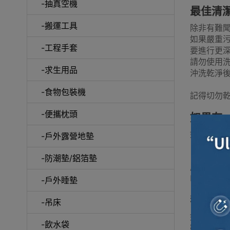
-抽真空機
最佳清
-搬運工具
除非有難
如果嚴重
-工程手套
要進行更
請勿使用
-求生用品
沖洗乾淨
-食物包裝機
記得切勿
-便攜枕頭
如果有
如果帳篷
-戶外露營地墊
-防潮墊/鋁箔墊
產品連結
Nature
-戶外睡墊
我應該
-吊床
如果帳篷
-飲水袋
雖然我們