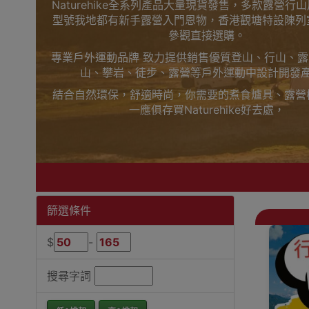
Naturehike全系列產品大量現貨發售，多款露營行
型號我地都有新手露營入門恩物，香港觀塘特設陳列
參觀直接選購。
專業戶外運動品牌 致力提供銷售優質登山、行山、
山、攀岩、徒步、露營等戶外運動中設計開發
結合自然環保，舒適時尚，你需要的煮食爐具、露營
一應俱存買Naturehike好去處，
上網睇人評價不如自己到陳列室觸摸下更知自己心，
觀塘陳列室門市選購
買滿$1000免費送貨，送到港九、新界、旺角都得
落單啦
Outlet Express 生活百貨城為Naturehike香
篩選條件
Naturehike一次性燒烤爐香港銷售點
$
-
搜尋字詞