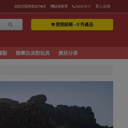
為您服務第
3774
天
結帳教學
3956 8117
登入/註冊
按我結帳 - 0 件產品
運動
娛樂及派對玩具
資訊分享