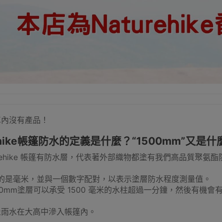
車內沒有產品！
rehike帳篷防水的定義是什麼？“1500mm”又是
urehike 帳篷有防水層，代表著外部織物都塗有我們高品質聚
指的是毫米，並與一個數字配對，以表示塗層防水程度測量值。
00mm塗層可以承受 1500 毫米的水柱超過一分鐘，然後有機
止雨水在大高中滲入帳篷內。