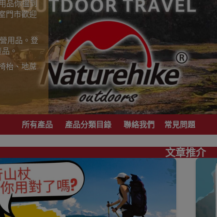
山用品你搵到
室門市歡迎
露營用品。登
產品。
椅枱、地蓆
歡迎到香港
，睇岩心水就
所有產品
產品分類目錄
聯絡我們
常見問題
港地區代理商
文章推介