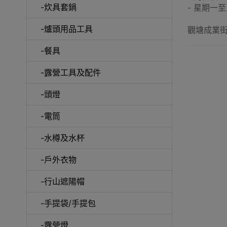
-炊具套鍋
- 星期一至五
-爐頭用品工具
觀塘成業街
-餐具
-露營工具及配件
-頭燈
-電筒
-水樽及水杯
-戶外衣物
-行山遮陽帽
-手提袋/手提包
-露營燈