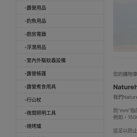
-露營用品
-釣魚用品
-廚房電器
-浮潛用品
-室內外驅蚊蟲設備
-露營帳篷
您的購物
Natu
-露營煮食用具
我們Nat
-行山杖
而“mm”
-夜間照明工具
例如，15
-燒烤爐
這足以防