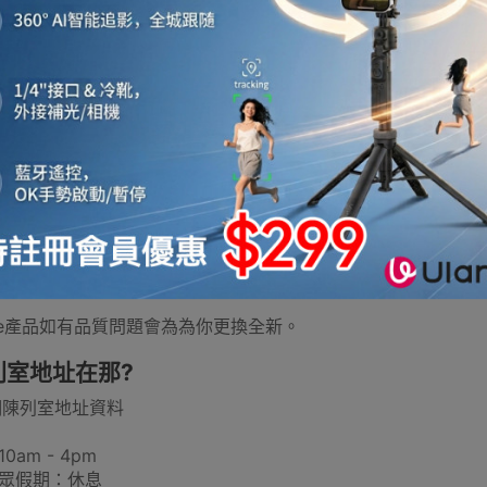
濕帳篷存放在包裝內，帳篷會在短短 24 小時開始在織物上形
導致您的帳篷染色、發臭，還會導致防水塗層過早損壞。而發霉
存放，請將您的帳篷放在乾燥涼爽的地方，避免陽光直射。
樣，將它存放在收納袋子外面，放在透氣棉行李袋中以提供保護
有没有樣板可以試用？
室中有Naturehike及其他品牌的行山杖可以一試手感，歡迎到
rehike產品有没有提供保養？
let Express生活百貨城選購的Naturehike產品除了一次性
ehike產品如有品質問題會為為你更換全新。
列室地址在那?
們陳列室地址資料
0am - 4pm
公眾假期：休息