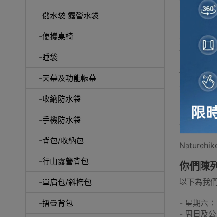
的天氣裡將
-儲水袋 露營水袋
而黴菌會
-便攜桌椅
如需長期
像睡袋一
-睡袋
行山杖
-天幕及功能帳幕
我們在陳列
-收納防水袋
Natu
-手機防水袋
在我們Out
-背包/收納包
Natur
-行山露營背包
你們陳
以下為我
-單肩包/斜挎包
- 星期六：1
-摺疊背包
- 周日及