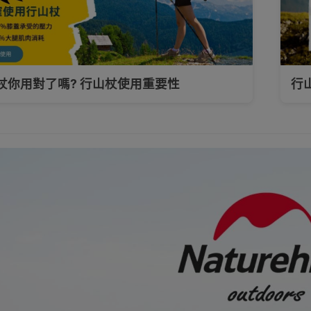
杖你用對了嗎? 行山杖使用重要性
行