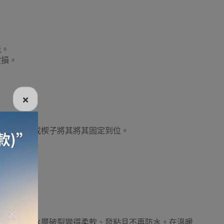
洗。
破損。
×
，並用膠帶或楔子將其將其固定到位。
解，引致防水層破裂變得柔軟、發粘且不再防水。在溫暖