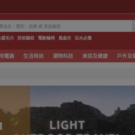
冰感毛巾
防蚊驅蚊
電動輪椅
風扇衣
玩水必備
用電器
生活時尚
潮物科技
美容及健康
戶外及
爐