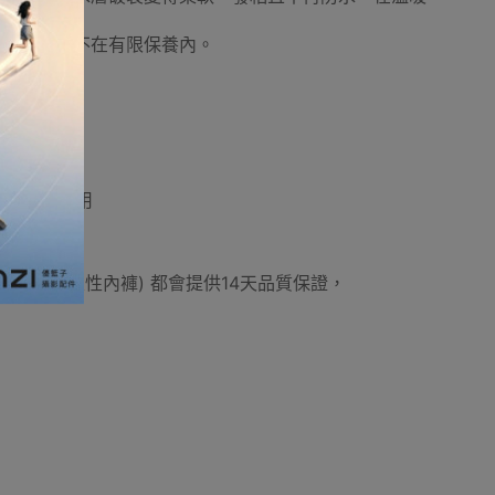
成黴菌。
和濕氣損壞不在有限保養內。
。
觀塘陳列試用
用品外(例如:一次性內褲) 都會提供14天品質保證，