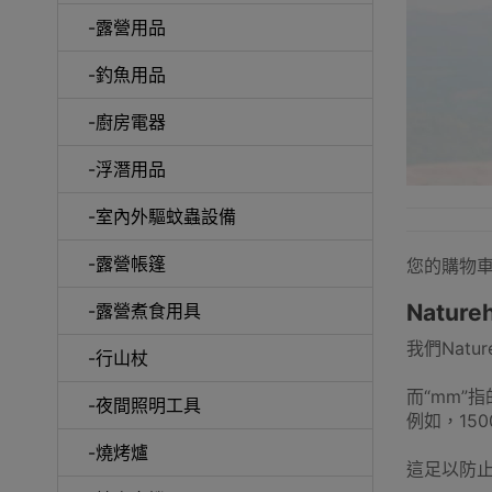
-露營用品
-釣魚用品
-廚房電器
-浮潛用品
-室內外驅蚊蟲設備
-露營帳篷
您的購物
Natu
-露營煮食用具
我們Nat
-行山杖
而“mm”
-夜間照明工具
例如，15
-燒烤爐
這足以防