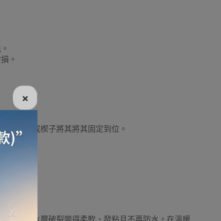
洗。
破損。
×
，並用膠帶或楔子將其將其固定到位。
解，引致防水層破裂變得柔軟、發粘且不再防水。在溫暖