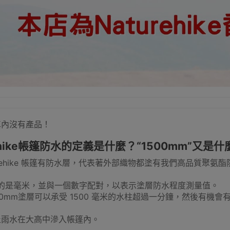
車內沒有產品！
rehike帳篷防水的定義是什麼？“1500mm”又是
urehike 帳篷有防水層，代表著外部織物都塗有我們高品質聚
指的是毫米，並與一個數字配對，以表示塗層防水程度測量值。
00mm塗層可以承受 1500 毫米的水柱超過一分鐘，然後有機
止雨水在大高中滲入帳篷內。