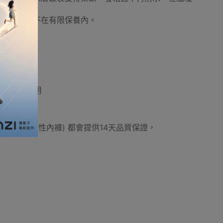
成黴菌。
和濕氣損壞不在有限保養內。
。
觀塘陳列試用
用品外(例如:一次性內褲) 都會提供14天品質保證，