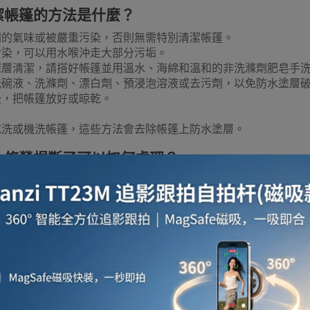
潔帳篷的方法是什麼？
聞的氣味或被嚴重污染，否則無需特別清潔帳篷。
污染，可以用水喉沖走大部分污垢。
深層清潔，請搭好帳篷並用溫水、海綿和溫和的非洗滌劑肥皂手
洗碗液、洗滌劑、漂白劑、預浸泡溶液或去污劑，以免防水塗層
後，把帳篷放好或晾乾。
乾洗或機洗帳篷，這些方法會去除帳篷上防水塗層。
一條營桿斷了可以如何處理？
桿斷裂，您可以使用帳篷桿急救管，將修復套管滑到斷裂的部分
：
Hike 帳篷桿急救管4枝裝
如何存放我的帳篷？
使用後潮濕或骯髒，切勿立即收起。
使用最好的防水材料，但長時間暴露在潮濕環境中會導致物料分