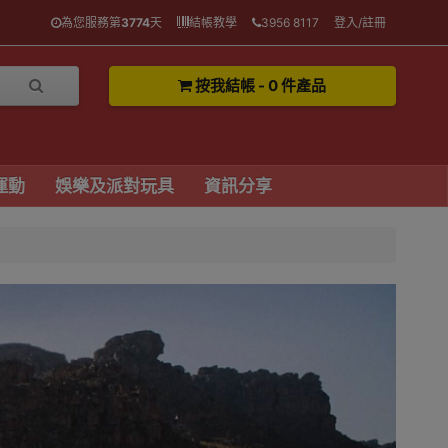
為您服務第
3774
天
結帳教學
3956 8117
登入/註冊
按我結帳 - 0 件產品
運動
娛樂及派對玩具
資訊分享