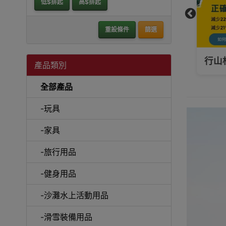
低$排起
高$排起
重設條件
篩選
揀對，不僅要舒適，還要看R值保暖效能!
行山
產品類別
全部產品
-玩具
-家具
-旅行用品
-健身用品
-沙灘水上活動用品
-滑雪裝備用品