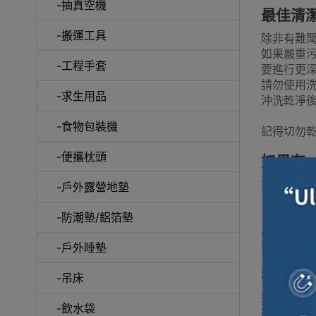
-抽真空機
最佳清
-搬運工具
除非有難
如果嚴重
-工程手套
要進行更
請勿使用
-求生用品
沖洗乾淨
-食物包裝機
記得切勿
-便攜枕頭
如果有
如果帳篷
-戶外露營地墊
-防潮墊/鋁箔墊
產品連結
Nature
-戶外睡墊
我應該
-吊床
如果帳篷
-飲水袋
雖然我們