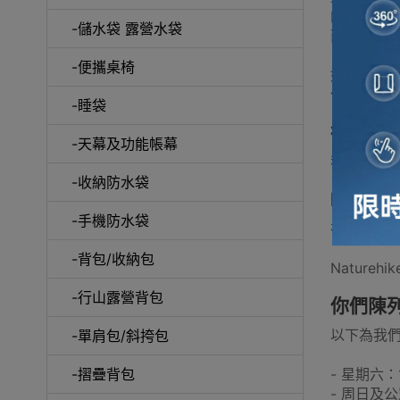
的天氣裡將
-儲水袋 露營水袋
而黴菌會
-便攜桌椅
如需長期
像睡袋一
-睡袋
行山杖
-天幕及功能帳幕
我們在陳列
-收納防水袋
Natu
-手機防水袋
在我們Out
-背包/收納包
Natur
-行山露營背包
你們陳
以下為我
-單肩包/斜挎包
- 星期六：1
-摺疊背包
- 周日及