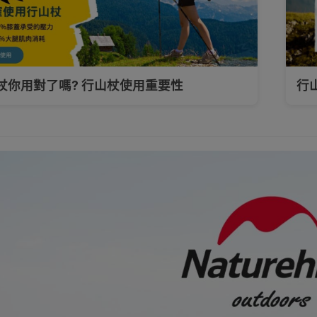
杖你用對了嗎? 行山杖使用重要性
行