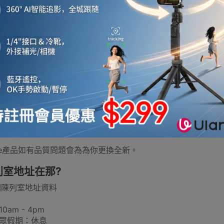
濕帳篷存放在包裝內，帳篷會在短短 24 小時開始在織物上形
導致您的帳篷染色、發臭，還會導致防水塗層過早損壞。而發霉
存放，請將您的帳篷放在乾燥涼爽的地方，避免陽光直射。
樣，將它存放在收納袋子外面，放在透氣棉行李袋中以提供保護
有没有樣板可以試用？
室中有Naturehike及其他品牌的行山杖可以一試手感，歡迎到
rehike產品有没有提供保養？
let Express生活百貨城選購的Naturehike產品除了一次性
ehike產品如有品質問題會為為你更換全新。
列室地址在那?
們陳列室地址資料
0am - 4pm
公眾假期：休息