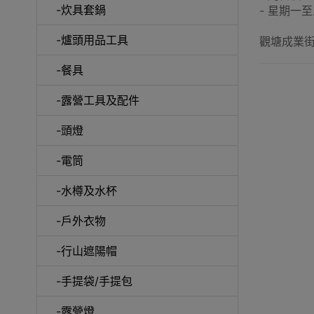
-炊具套鍋
- 星期一至五
-爐頭用品工具
觀塘成業街
-餐具
-露營工具及配件
-頭燈
-電筒
-水樽及水杯
-戶外衣物
-行山遮陽帽
-手提袋/手提包
-露營燈