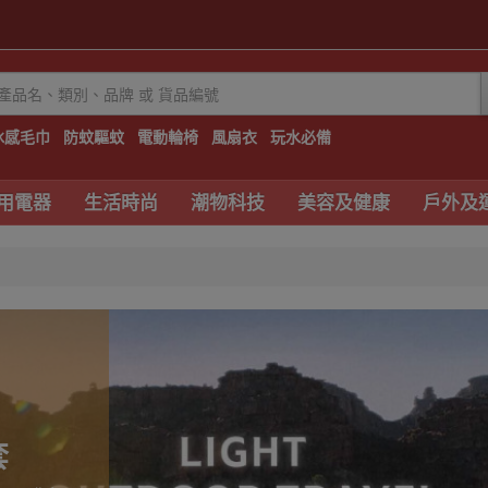
冰感毛巾
防蚊驅蚊
電動輪椅
風扇衣
玩水必備
用電器
生活時尚
潮物科技
美容及健康
戶外及
套