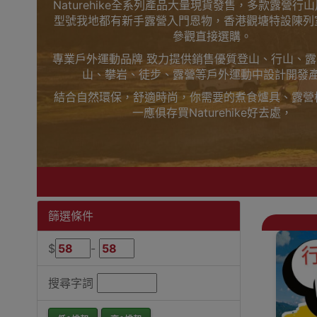
Naturehike全系列產品大量現貨發售，多款露營行
型號我地都有新手露營入門恩物，香港觀塘特設陳列
參觀直接選購。
專業戶外運動品牌 致力提供銷售優質登山、行山、
山、攀岩、徒步、露營等戶外運動中設計開發
結合自然環保，舒適時尚，你需要的煮食爐具、露營
一應俱存買Naturehike好去處，
上網睇人評價不如自己到陳列室觸摸下更知自己心，
觀塘陳列室門市選購
買滿$1000免費送貨，送到港九、新界、旺角都得
落單啦
Outlet Express 生活百貨城為Naturehike香
篩選條件
Naturehike防火隔熱手套香港銷售點
$
-
搜尋字詞