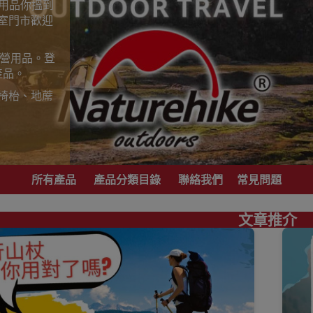
山用品你搵到
室門市歡迎
露營用品。登
產品。
椅枱、地蓆
歡迎到香港
，睇岩心水就
所有產品
產品分類目錄
聯絡我們
常見問題
港地區代理商
文章推介