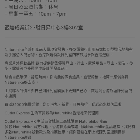
- 星期六：10am - 4pm
- 周日及公眾假期：休息
- 星期一至五：10am - 7pm
觀塘成業街27號日昇中心3樓302室
Naturehike全系列產品大量現貨發售，多款露營行山用品你搵到型號我地都有
新手露營入門恩物，香港觀塘特設陳列室門市歡迎參觀直接選購。
專業戶外運動品牌 致力提供銷售優質登山、行山、露營用品。登山、攀岩、徒
步、露營等戶外運動中設計開發產品。
結合自然環保，舒適時尚，你需要的煮食爐具、露營椅枱、地蓆一應俱存買
Naturehike好去處，
上網睇人評價不如自己到陳列室觸摸下更知自己心，歡迎到香港觀塘陳列室門
市選購
買滿$1000免費送貨，送到港九、新界、旺角都得，睇岩心水就落單啦
Outlet Express 生活百貨城為Naturehike香港地區代理商
Outlet Express HK 生活百貨城網上商城購買 Naturehike 產品
多款 Naturehike 官方代理、香港供應商或進口商Naturehike產品選擇，我們有
多款Naturehike最新款式及推薦優惠，讓你輕鬆在網上或陳列室選購目標
Naturehike產品