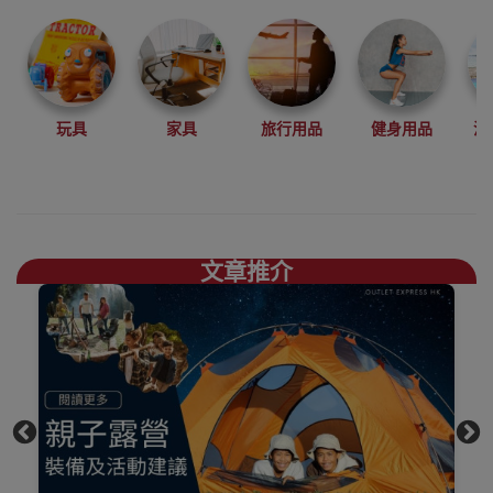
登山、攀岩、徒
步、露營等戶外
運動中設計開發
產品。
結合自然環保，
玩具
家具
旅行用品
健身用品
沙
舒適時尚，你需
要的煮食爐具、
露營椅枱、地蓆
一應俱存買
Naturehike好去
文章推介
處，
上網睇人評價不
如自己到陳列室
觸摸下更知自己
心，歡迎到香港
觀塘陳列室門市
選購
買滿$1000免費送
貨，送到港九、