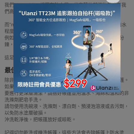
我們Naturehike 帳篷有防水層，代表著外部織物都塗有我
們高品質聚氨酯防水塗層，並且接縫都一樣是防水的。
而“mm”指的是毫米，並與一個數字配對，以表示塗層防水
程度測量值。
例如，1500mm塗層可以承受 1500 毫米的水柱超過一分
鐘，然後有機會有一滴水會穿過織物。
這足以防止雨水在大高中滲入帳篷內。
最佳清潔帳篷的方法是什麼？
除非有難聞的氣味或被嚴重污染，否則無需特別清潔帳篷。
如果嚴重污染，可以用水喉沖走大部分污垢。
要進行更深層清潔，請搭好帳篷並用溫水、海綿和溫和的非
洗滌劑肥皂手洗。
請勿使用洗碗液、洗滌劑、漂白劑、預浸泡溶液或去污劑，
以免防水塗層破損。
沖洗乾淨後，把帳篷放好或晾乾。
記得切勿乾洗或機洗帳篷，這些方法會去除帳篷上防水塗