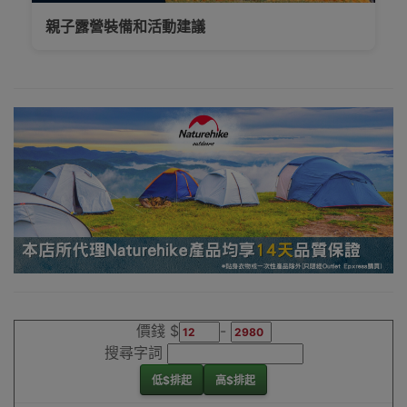
新界、旺角都
親子露營裝備和活動建議
得，睇岩心水就
落單啦
Outlet Express
生活百貨城為
Naturehike香港
地區代理商
Naturehike室內
外驅蚊蟲設備香
港銷售點
價錢 $
-
搜尋字詞
低$排起
高$排起