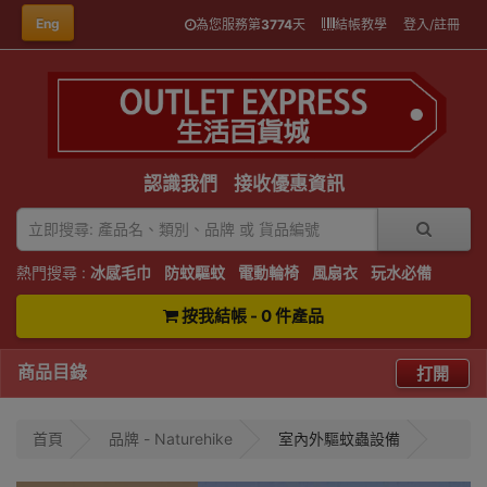
Eng
為您服務第
3774
天
結帳教學
登入/註冊
認識我們
接收優惠資訊
熱門搜尋 :
冰感毛巾
防蚊驅蚊
電動輪椅
風扇衣
玩水必備
按我結帳 - 0 件產品
商品目錄
打開
首頁
品牌 - Naturehike
室內外驅蚊蟲設備