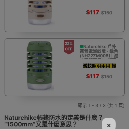
度調節 - 卡其
$117
$150
22%
Naturehike 戶外
OFF
露營電滅蚊燈 - 綠色
(NH22ZM005) | 滅
蚊照明兩用 | 3檔亮
度調節 - 綠色
滅蚊照明兩用 輕
巧便攜僅214g
$117
$150
顯示 1 - 3 / 3 (共 1 頁)
Naturehike帳篷防水的定義是什麼？
“1500mm”又是什麼意思？
×