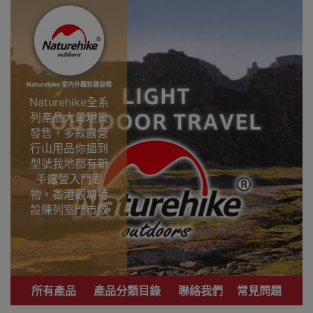
Naturehike 室內外驅蚊蟲設備
Naturehike全系
列產品大量現貨
發售，多款露營
行山用品你搵到
型號我地都有新
手露營入門恩
物，香港觀塘特
設陳列室門市歡
迎參觀直接選
購。
專業戶外運動品
牌 致力提供銷售
所有產品
產品分類目錄
聯絡我們
常見問題
優質登山、行
山、露營用品。