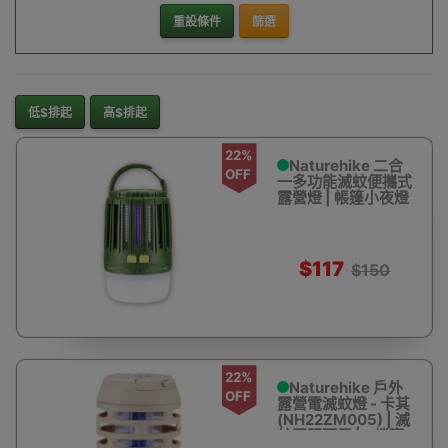
重設條件
篩選
低$排起
高$排起
22%
Naturehike 二合
OFF
一多功能滅蚊便攜式
露營燈 | 帳篷小夜燈
(NH20ZM003)
$117
$150
22%
Naturehike 戶外
OFF
露營電滅蚊燈 - 卡其
(NH22ZM005) | 滅
蚊照明兩用 | 3檔亮