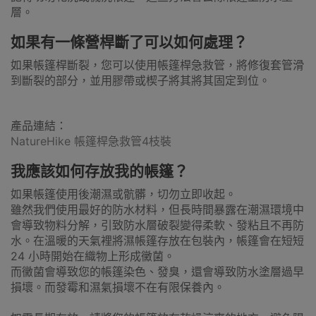
層。
如果有一條營桿斷了可以如何處理？
如果帳篷桿斷裂，您可以使用帳篷桿急救管，將修復套管滑
到斷裂的部分，並用膠帶或楔子將其將其固定到位。
產品連結：
NatureHike 帳篷桿急救管4枝裝
我應該如何存放我的帳篷？
如果帳篷使用後潮濕或骯髒，切勿立即收起。
雖然我們使用最好的防水材料，但長時間暴露在潮濕環境中
會導致物料分解，引致防水層破裂變得柔軟、發粘且不再防
水。在溫暖的天氣裡將濕帳篷存放在包裝內，帳篷會在短短
24 小時開始在織物上形成黴菌。
而黴菌會導致您的帳篷染色、發臭，還會導致防水塗層過早
損壞。而發霉和濕氣損壞不在有限保養內。