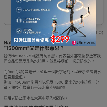
便
$170
$567
顯示 1 - 6 / 6 (共 1 頁)
Naturehike帳篷防水的定義是什麼？
“1500mm”又是什麼意思？
我們Naturehike 帳篷有防水層，代表著外部織物都塗有我
們高品質聚氨酯防水塗層，並且接縫都一樣是防水的。
而“mm”指的是毫米，並與一個數字配對，以表示塗層防水
程度測量值。
例如，1500mm塗層可以承受 1500 毫米的水柱超過一分
鐘，然後有機會有一滴水會穿過織物。
這足以防止雨水在大高中滲入帳篷內。