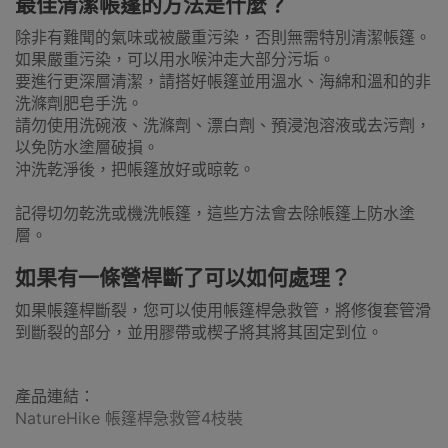
最佳清潔帳篷的方法是什麼？
除非有難聞的氣味或被嚴重污染，否則無需特別清潔帳篷。
如果嚴重污染，可以用水喉沖走大部分污垢。
要進行更深層清潔，請搭好帳篷並用溫水、海綿和溫和的非
洗滌劑肥皂手洗。
請勿使用洗碗液、洗滌劑、漂白劑、預浸泡溶液或去污劑，
以免防水塗層破損。
沖洗乾淨後，把帳篷放好或晾乾。
記得切勿乾洗或機洗帳篷，這些方法會去除帳篷上防水塗
層。
如果有一條營桿斷了可以如何處理？
如果帳篷桿斷裂，您可以使用帳篷桿急救管，將修復套管滑
到斷裂的部分，並用膠帶或楔子將其將其固定到位。
產品連結：
NatureHike 帳篷桿急救管4枝裝