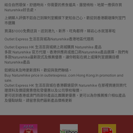
結合自然環保，舒適時尚，你需要的煮食爐具、露營椅枱、地蓆一應俱存買
Naturehike好去處，
上網睇人評價不如自己到陳列室觸摸下更知自己心，歡迎到香港觀塘陳列室門
市選購
買滿$1000免費送貨，送到港九、新界、旺角都得，睇岩心水就落單啦
Outlet Express 生活百貨城為Naturehike香港地區代理商
Outlet Express HK 生活百貨城網上商城購買 Naturehike 產品
多款 Naturehike 官方代理、香港供應商或進口商Naturehike產品選擇，我們有
多款Naturehike最新款式及推薦優惠，讓你輕鬆在網上或陳列室選購目標
Naturehike產品
如網站未及時更新資料，歡迎與我們聯絡。
Buy Naturehike price in outletexpress .com Hong Kong.In promotion and
sale.
Outlet Express HK 生活百貨城在香港觀塘提供 Naturehike 在那裡買邊到買代
理資料及價錢實惠借批發優惠以及公司學校報價，
更可送到香港或澳門而部份產品比團購更優惠，更可以為你推薦推介相似產品
及優點缺點，請留意我們最新產品價格更新