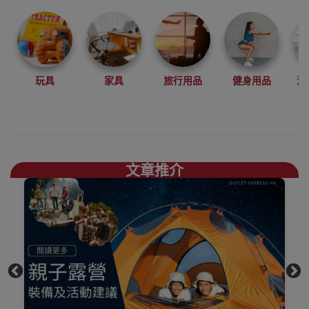
登山、攀岩、徒
步、露營等戶外
運動中設計開發
產品。
結合自然環保，
玩具
家具
旅行用品
健身用品
沙
舒適時尚，你需
要的煮食爐具、
露營椅枱、地蓆
一應俱存買
Naturehike好去
文章推介
處，
上網睇人評價不
如自己到陳列室
觸摸下更知自己
心，歡迎到香港
觀塘陳列室門市
選購
買滿$1000免費送
貨，送到港九、