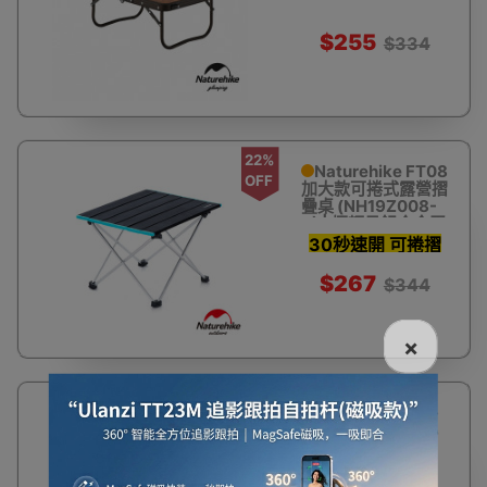
- 復古色迷你款
$255
$334
22%
Naturehike FT08
OFF
加大款可捲式露營摺
疊桌 (NH19Z008-
Z) | 極輕量鋁合金蛋
捲桌 - 大碼黑色
30秒速開 可捲摺
收納
$267
$344
×
70%
Naturehike 戶外
OFF
鋁合金摺疊桌子(小
款) - 鈦色
(CNK2450JJ013)
| 燒烤野餐桌 | 超輕