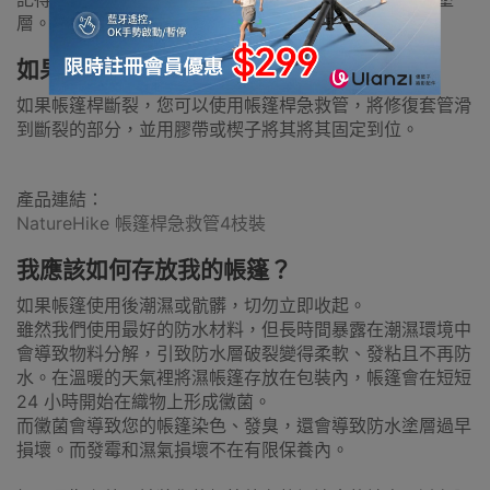
層。
如果有一條營桿斷了可以如何處理？
如果帳篷桿斷裂，您可以使用帳篷桿急救管，將修復套管滑
到斷裂的部分，並用膠帶或楔子將其將其固定到位。
產品連結：
NatureHike 帳篷桿急救管4枝裝
我應該如何存放我的帳篷？
如果帳篷使用後潮濕或骯髒，切勿立即收起。
雖然我們使用最好的防水材料，但長時間暴露在潮濕環境中
會導致物料分解，引致防水層破裂變得柔軟、發粘且不再防
水。在溫暖的天氣裡將濕帳篷存放在包裝內，帳篷會在短短
24 小時開始在織物上形成黴菌。
而黴菌會導致您的帳篷染色、發臭，還會導致防水塗層過早
損壞。而發霉和濕氣損壞不在有限保養內。