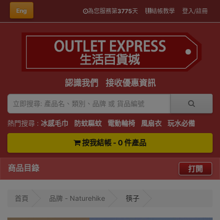
Eng
為您服務第
3775
天
結帳教學
登入/註冊
認識我們
接收優惠資訊
熱門搜尋 :
冰感毛巾
防蚊驅蚊
電動輪椅
風扇衣
玩水必備
按我結帳 - 0 件產品
商品目錄
打開
首頁
品牌 - Naturehike
筷子