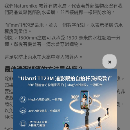
我們Naturehike 帳篷有防水層，代表著外部織物都塗有我
們高品質聚氨酯防水塗層，並且接縫都一樣是防水的。
而“mm”指的是毫米，並與一個數字配對，以表示塗層防水
程度測量值。
例如，1500mm塗層可以承受 1500 毫米的水柱超過一分
鐘，然後有機會有一滴水會穿過織物。
這足以防止雨水在大高中滲入帳篷內。
×
最佳清潔帳篷的方法是什麼？
除非有難聞的氣味或被嚴重污染，否則無需特別清潔帳篷。
如果嚴重污染，可以用水喉沖走大部分污垢。
要進行更深層清潔，請搭好帳篷並用溫水、海綿和溫和的非
洗滌劑肥皂手洗。
請勿使用洗碗液、洗滌劑、漂白劑、預浸泡溶液或去污劑，
以免防水塗層破損。
沖洗乾淨後，把帳篷放好或晾乾。
記得切勿乾洗或機洗帳篷，這些方法會去除帳篷上防水塗