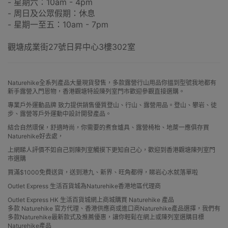
- 星期六：10am - 4pm
- 周日及公眾假期：休息
- 星期一至五：10am - 7pm
觀塘成業街27號日昇中心3樓302室
Naturehike全系列產品大量現貨發售，多款露營行山用品你搵到型號我地都有
新手露營入門恩物，香港觀塘特設陳列室門市歡迎參觀直接選購。
專業戶外運動品牌 致力提供銷售優質登山、行山、露營用品。登山、攀岩、徒
步、露營等戶外運動中設計開發產品。
結合自然環保，舒適時尚，你需要的煮食爐具、露營椅枱、地蓆一應俱存買
Naturehike好去處，
上網睇人評價不如自己到陳列室觸摸下更知自己心，歡迎到香港觀塘陳列室門
市選購
買滿$1000免費送貨，送到港九、新界、旺角都得，睇岩心水就落單啦
Outlet Express 生活百貨城為Naturehike香港地區代理商
Outlet Express HK 生活百貨城網上商城購買 Naturehike 產品
多款 Naturehike 官方代理、香港供應商或進口商Naturehike產品選擇，我們有
多款Naturehike最新款式及推薦優惠，讓你輕鬆在網上或陳列室選購目標
Naturehike產品