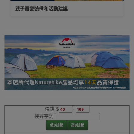
新界、旺角都
親子露營裝備和活動建議
得，睇岩心水就
落單啦
Outlet Express
生活百貨城為
Naturehike香港
地區代理商
Naturehike筷子
香港銷售點
價錢 $
-
搜尋字詞
低$排起
高$排起