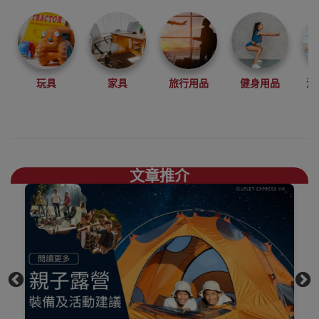
登山、攀岩、徒
步、露營等戶外
運動中設計開發
產品。
結合自然環保，
玩具
家具
旅行用品
健身用品
沙
舒適時尚，你需
要的煮食爐具、
露營椅枱、地蓆
一應俱存買
Naturehike好去
文章推介
處，
上網睇人評價不
如自己到陳列室
觸摸下更知自己
心，歡迎到香港
觀塘陳列室門市
選購
買滿$1000免費送
貨，送到港九、