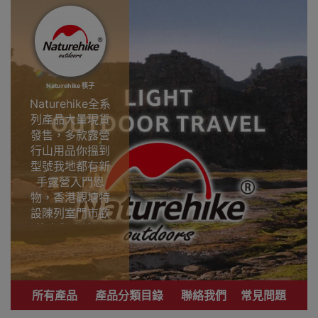
Naturehike 筷子
Naturehike全系
列產品大量現貨
發售，多款露營
行山用品你搵到
型號我地都有新
手露營入門恩
物，香港觀塘特
設陳列室門市歡
迎參觀直接選
購。
專業戶外運動品
牌 致力提供銷售
所有產品
產品分類目錄
聯絡我們
常見問題
優質登山、行
山、露營用品。