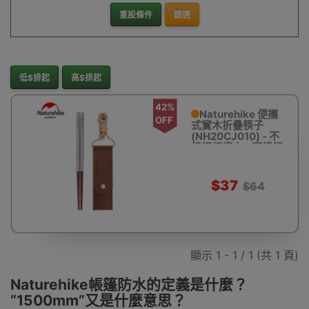
重設條件
篩選
低$排起
高$排起
42%
Naturehike 便攜
OFF
式實木折疊筷子
(NH20CJ010) - 不
鏽鋼紅檀木 - 不鏽鋼
紅檀木
$37
$64
顯示 1 - 1 / 1 (共 1 頁)
Naturehike帳篷防水的定義是什麼？
“1500mm”又是什麼意思？