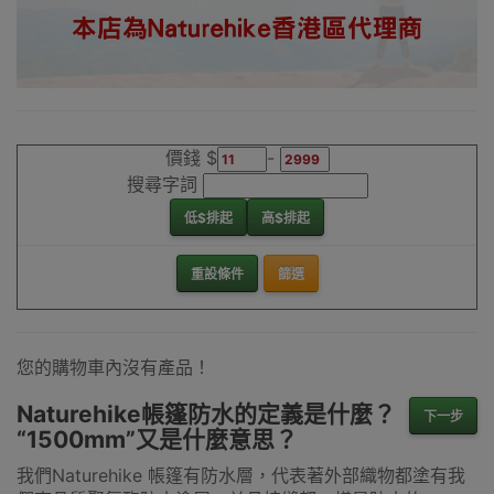
新界、旺角都
得，睇岩心水就
落單啦
Outlet Express
生活百貨城為
Naturehike香港
價錢 $
-
地區代理商
搜尋字詞
Naturehike單車
低$排起
高$排起
及單車用品香港
銷售點
重設條件
篩選
您的購物車內沒有產品！
Naturehike帳篷防水的定義是什麼？
下一步
“1500mm”又是什麼意思？
我們Naturehike 帳篷有防水層，代表著外部織物都塗有我