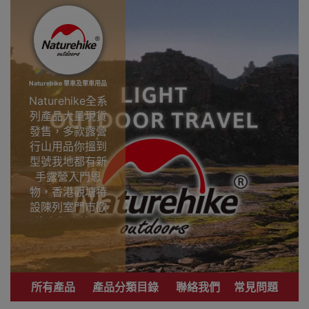
Naturehike 單車及單車用品
Naturehike全系
列產品大量現貨
發售，多款露營
行山用品你搵到
型號我地都有新
手露營入門恩
物，香港觀塘特
設陳列室門市歡
迎參觀直接選
購。
專業戶外運動品
牌 致力提供銷售
所有產品
產品分類目錄
聯絡我們
常見問題
優質登山、行
山、露營用品。