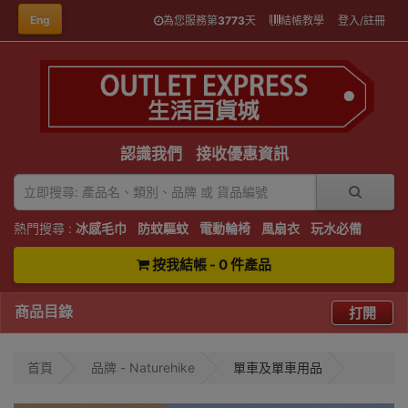
Eng
為您服務第
3773
天
結帳教學
登入/註冊
認識我們
接收優惠資訊
熱門搜尋 :
冰感毛巾
防蚊驅蚊
電動輪椅
風扇衣
玩水必備
按我結帳 - 0 件產品
商品目錄
打開
首頁
品牌 - Naturehike
單車及單車用品