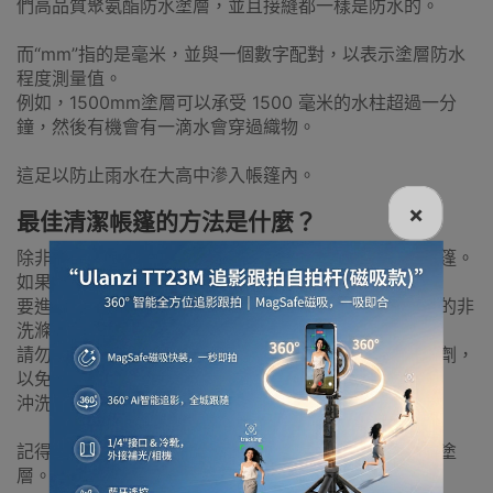
們高品質聚氨酯防水塗層，並且接縫都一樣是防水的。
而“mm”指的是毫米，並與一個數字配對，以表示塗層防水
程度測量值。
例如，1500mm塗層可以承受 1500 毫米的水柱超過一分
鐘，然後有機會有一滴水會穿過織物。
這足以防止雨水在大高中滲入帳篷內。
×
最佳清潔帳篷的方法是什麼？
除非有難聞的氣味或被嚴重污染，否則無需特別清潔帳篷。
如果嚴重污染，可以用水喉沖走大部分污垢。
要進行更深層清潔，請搭好帳篷並用溫水、海綿和溫和的非
洗滌劑肥皂手洗。
請勿使用洗碗液、洗滌劑、漂白劑、預浸泡溶液或去污劑，
以免防水塗層破損。
沖洗乾淨後，把帳篷放好或晾乾。
記得切勿乾洗或機洗帳篷，這些方法會去除帳篷上防水塗
層。