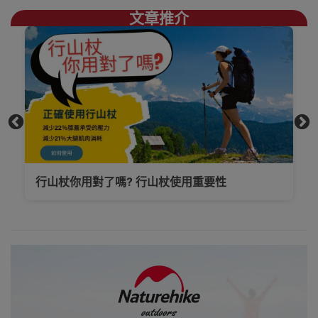
登山、攀岩、徒
文章推介
步、露營等戶外
運動中設計開發
產品。
結合自然環保，
舒適時尚，你需
要的煮食爐具、
露營椅枱、地蓆
一應俱存買
Naturehike好去
處，
行山杖你用對了嗎? 行山杖使用重要性
上網睇人評價不
如自己到陳列室
觸摸下更知自己
心，歡迎到香港
觀塘陳列室門市
選購
買滿$1000免費送
貨，送到港九、