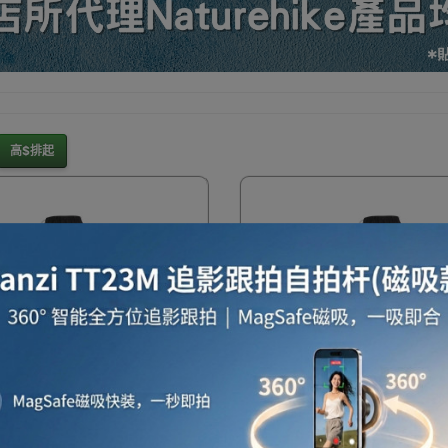
暖爐
電滅蚊燈
保暖用品
電暖氈及電暖被
家居
高$排起
雨衣/雨具/防水用品
五金工具
工程防護用品
行李箱/喼
納保存飯盒
健身手套
沙灘用品
防曬用品
行
ehike 輕量化收納防風雨長褲
Naturehike 輕量化收納
J003) - 黑色-M碼 | 荷葉式
(NH21YJ003) - 黑色-XXL
無縫壓膠 | 呼吸式複合面料
式拒水 | 無縫壓膠 | 呼吸式