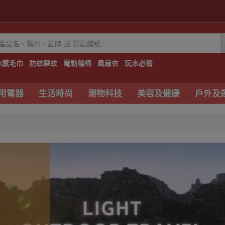
冰感毛巾
防蚊驅蚊
電動輪椅
風扇衣
玩水必備
用電器
生活時尚
潮物科技
美容及健康
戶外及