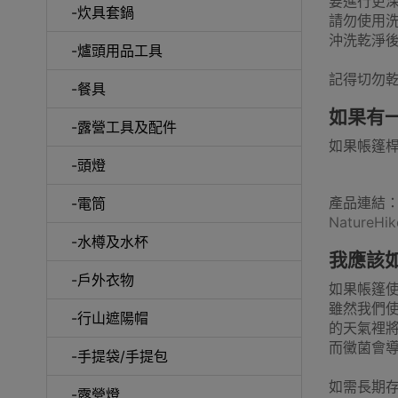
要進行更
-炊具套鍋
請勿使用
沖洗乾淨
-爐頭用品工具
披肩/手
記得切勿
-餐具
如果有
-露營工具及配件
如果帳篷
-頭燈
產品連結
-電筒
Nature
-水樽及水杯
我應該
-戶外衣物
如果帳篷
雖然我們
-行山遮陽帽
活動
的天氣裡將
而黴菌會
-手提袋/手提包
如需長期
-露營燈