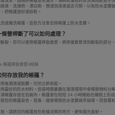
深層清潔，請搭好帳篷並用溫水、海綿和溫和的非洗滌劑肥皂手
洗碗液、洗滌劑、漂白劑、預浸泡溶液或去污劑，以免防水塗層
後，把帳篷放好或晾乾。
袖
戶外護腿
戲水用品
露營裝飾
營釘
乾洗或機洗帳篷，這些方法會去除帳篷上防水塗層。
一條營桿斷了可以如何處理？
桿斷裂，您可以使用帳篷桿急救管，將修復套管滑到斷裂的部分
收納箱
飲食器皿
烹煮用具
其他煮食配件
充氣
：
Hike 帳篷桿急救管4枝裝
如何存放我的帳篷？
使用後潮濕或骯髒，切勿立即收起。
使用最好的防水材料，但長時間暴露在潮濕環境中會導致物料分
展覽摺枱
摺疊床
氣氛燈飾
晾衣架
射燈
濕帳篷存放在包裝內，帳篷會在短短 24 小時開始在織物上形
導致您的帳篷染色、發臭，還會導致防水塗層過早損壞。而發霉
存放，請將您的帳篷放在乾燥涼爽的地方，避免陽光直射。