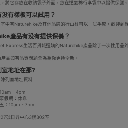
樣，將它存放在收納袋子外面，放在透氣棉行李袋中以提供保護
有没有樣板可以試用？
配件
露營車及配件
滑雪內衣
桌
搬貨手拉
室中有Naturehike及其他品牌的行山杖可以一試手感，歡迎到
rehike產品有没有提供保養？
let Express生活百貨城選購的Naturehike產品除了一次性
ehike產品如有品質問題會為為你更換全新。
滅蚊燈
騎行雨衣
普通行李箱
尼龍摺床
滑雪冷帽
列室地址在那?
們陳列室地址資料
0am - 4pm
公眾假期：休息
燒燒烤爐
日韓式燒烤爐
燒烤網/烤架/烤盤/烤墊
食物處理工
：10am - 7pm
27號日昇中心3樓302室