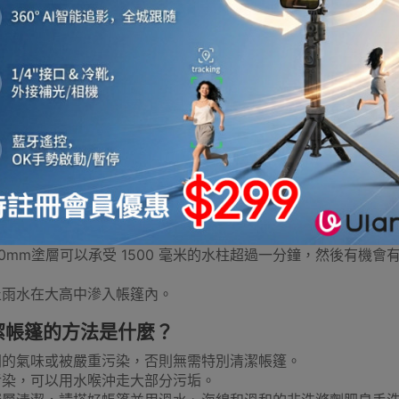
$208
$208
外燒烤爐
燒烤工具及配件
雨衣
旅行收納袋
防
rehike帳篷防水的定義是什麼？“1500mm”又是
urehike 帳篷有防水層，代表著外部織物都塗有我們高品質聚
冰箱
保暖內衣
保暖鞋
腳部保暖
電充氣泵
指的是毫米，並與一個數字配對，以表示塗層防水程度測量值。
00mm塗層可以承受 1500 毫米的水柱超過一分鐘，然後有機
止雨水在大高中滲入帳篷內。
潔帳篷的方法是什麼？
幕布
充氣床墊/氣墊床
充氣梳化
焚火台
防
聞的氣味或被嚴重污染，否則無需特別清潔帳篷。
污染，可以用水喉沖走大部分污垢。