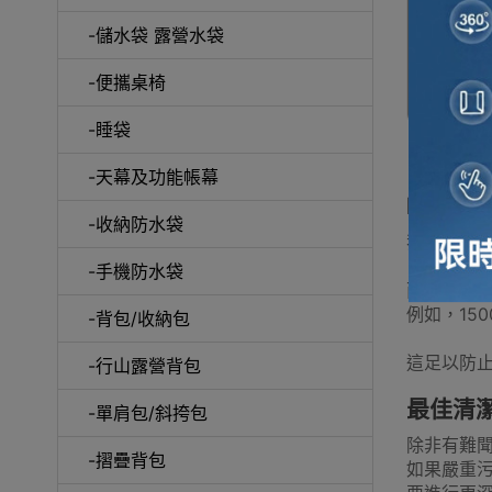
-儲水袋 露營水袋
-便攜桌椅
戶
-睡袋
-天幕及功能帳幕
Natu
-收納防水袋
我們Nat
保溫
-手機防水袋
而“mm”
例如，15
-背包/收納包
這足以防
-行山露營背包
最佳清
天
-單肩包/斜挎包
除非有難
-摺疊背包
如果嚴重