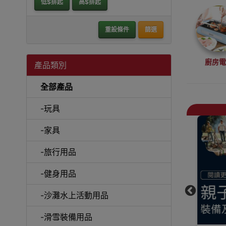
低$排起
高$排起
重設條件
篩選
廚房
產品類別
全部產品
-玩具
-家具
抽
-旅行用品
-健身用品
-沙灘水上活動用品
戶外
-滑雪裝備用品