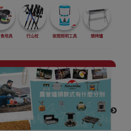
煮食用具
行山杖
夜間照明工具
燒烤爐
機
便攜枕頭
戶外露營地墊
防潮墊/鋁箔墊
桌椅
睡袋
天幕及功能帳幕
收納防水袋