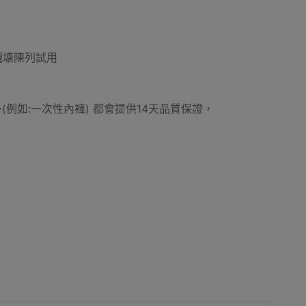
。
車
露營置物車
物業管理及場地用品
摺床款
觀塘陳列試用
用品外(例如:一次性內褲) 都會提供14天品質保證，
方型炭火戶外燒烤爐
露營燒烤爐
柴火式燒烤爐
具
調味料瓶
燒烤爐處理工具
燒烤炭