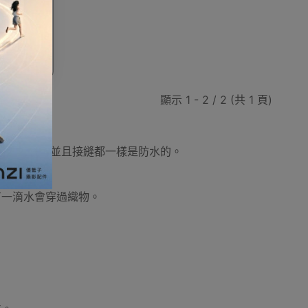
雨背包套
臨時戶外帳篷攤位/展覽
浮潛鞋/沙灘鞋
顯示 1 - 2 / 2 (共 1 頁)
什麼意思？
氨酯防水塗層，並且接縫都一樣是防水的。
便攜椅
露營便攜枱
露營便攜床/行軍床
會有一滴水會穿過織物。
風繩
健身保護用品
保溫瓶
其他玩具