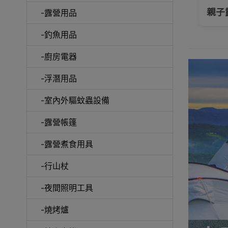
大拆解: 尋找屬於你的行山杖
親子
-露營用品
-釣魚用品
-廚房電器
手機
-浮潛用品
-室內外驅蚊蟲設備
-露營帳篷
露營
-露營煮食用具
-行山杖
-夜間照明工具
毛巾及
-燒烤爐