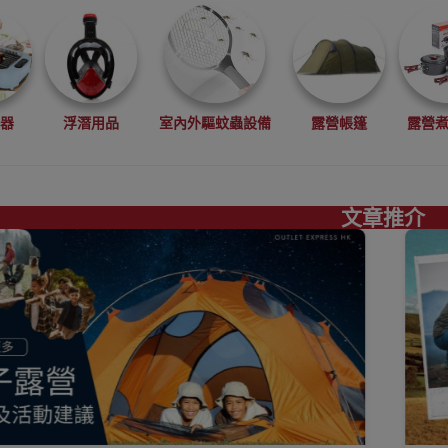
電器
浮潛用品
室內外驅蚊蟲設備
露營帳篷
露營
文章推介
真空機
搬運工具
工程手套
求生用品
食物包裝
睡墊
吊床
飲水袋
儲水袋 露營水袋
便攜