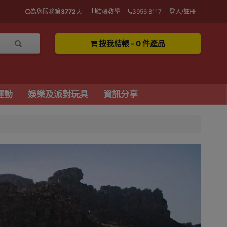
為您服務第
3772
天
結帳教學
3956 8117
登入/註冊
按我結帳 - 0 件產品
運動
娛樂及派對玩具
資訊分享