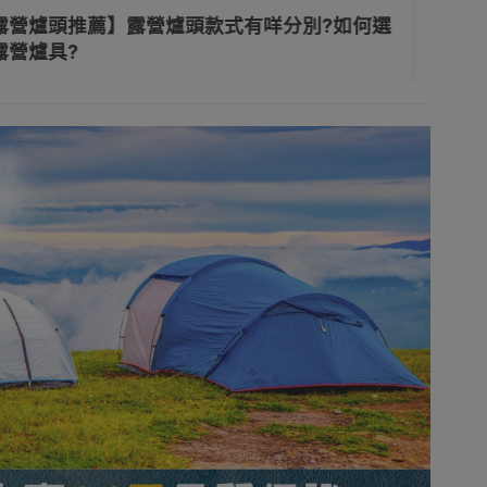
露營爐頭推薦】露營爐頭款式有咩分別?如何選
露營爐具?
背包
炊具套鍋
爐頭用品工具
餐具
衣物
行山遮陽帽
手提袋/手提包
露營燈
活電器
居家生活
派對必備
保暖家電