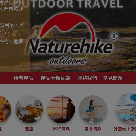
山用品你搵到
室門市歡迎
露營用品。登
產品。
椅枱、地蓆
歡迎到香港
，睇岩心水就
所有產品
產品分類目錄
聯絡我們
常見問題
港地區代理商
具
家具
旅行用品
健身用品
沙灘水上活