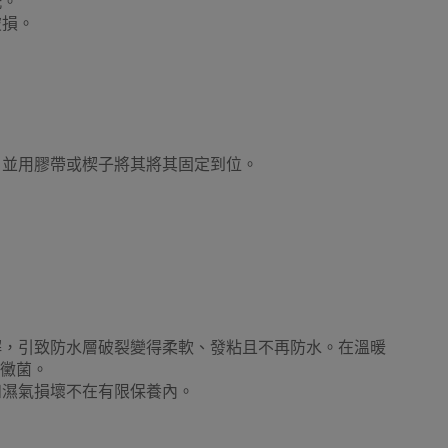
洗。
破損。
露營特殊配件
互外洗澡更衣帳篷用品
野餐墊
，並用膠帶或楔子將其將其固定到位。
泵
手拉泵/腳泵
活動摺疊桌椅 - 戶外摺枱 摺櫈
解，引致防水層破裂變得柔軟、發粘且不再防水。在溫暖
夏日水上運動
沙灘嬉水放電
工作燈
成黴菌。
和濕氣損壞不在有限保養內。