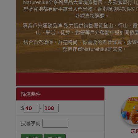
Naturehike全系列產品大量現貨發售，多款露營行
型號我地都有新手露營入門恩物，香港觀塘特設陳列
參觀直接選購。
專業戶外運動品牌 致力提供銷售優質登山、行山、
山、攀岩、徒步、露營等戶外運動中設計開發
結合自然環保，舒適時尚，你需要的煮食爐具、露營
一應俱存買Naturehike好去處，
上網睇人評價不如自己到陳列室觸摸下更知自己心，
觀塘陳列室門市選購
買滿$1000免費送貨，送到港九、新界、旺角都得
落單啦
Outlet Express 生活百貨城為Naturehike香
篩選條件
Naturehike斗篷式雨衣香港銷售點
$
-
搜尋字詞
玩