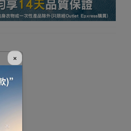
收納
充氣傢具
廚房及飲食
行山越野
×
旅行助眠用品
旅行頸枕
充氣枕頭
山扣
戶外充氣梳化
滑雪手套
運動保護裝備
防風雨長褲
碼 | 荷葉
複合面料