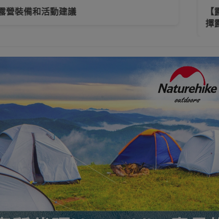
露營裝備和活動建議
【
擇
防水袋
背包/收納包
行山露營背包
單肩包/斜挎包
摺疊
工具及配件
頭燈
電筒
水樽及水杯
戶外
浴巾
上班/日用/旅行背包
運動護具
運動襪
生