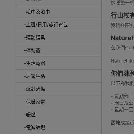
像睡袋一
-毛巾及浴巾
行山杖
行李箱及
-上班/日用/旅行背包
我們在陳列
Natu
-運動護具
在我們Out
-運動襪
Natur
電擊式電
-生活電器
你們陳
-居家生活
以下為我
-派對必備
- 星期六：1
-保暖家電
- 周日及
串
- 星期一至五
-暖爐
觀塘成業街
-電滅蚊燈