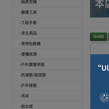
-抽真空機
-搬運工具
-工程手套
-求生用品
低$排起
-食物包裝機
-便攜枕頭
-戶外露營地墊
-防潮墊/鋁箔墊
-戶外睡墊
食品收
Natur
-吊床
(NH21Y
拒水 | 
-飲水袋