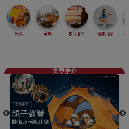
登山、攀岩、徒
步、露營等戶外
運動中設計開發
產品。
結合自然環保，
玩具
家具
旅行用品
健身用品
沙
舒適時尚，你需
要的煮食爐具、
露營椅枱、地蓆
一應俱存買
Naturehike好去
文章推介
處，
上網睇人評價不
如自己到陳列室
觸摸下更知自己
心，歡迎到香港
觀塘陳列室門市
選購
買滿$1000免費送
貨，送到港九、