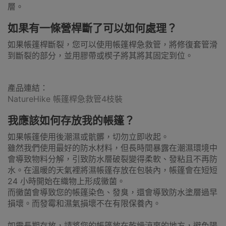
層。
如果有一條營桿斷了可以如何處理？
如果帳篷桿斷裂，您可以使用帳篷桿急救管，將修復套管滑
到斷裂的部分，並用膠帶或楔子將其將其固定到位。
產品連結：
NatureHike 帳篷桿急救管4枝裝
我應該如何存放我的帳篷？
如果帳篷使用後潮濕或骯髒，切勿立即收起。
雖然我們使用最好的防水材料，但長時間暴露在潮濕環境中
會導致物料分解，引致防水層破裂變得柔軟、發粘且不再防
水。在溫暖的天氣裡將濕帳篷存放在包裝內，帳篷會在短短
24 小時開始在織物上形成黴菌。
而黴菌會導致您的帳篷染色、發臭，還會導致防水塗層過早
損壞。而發霉和濕氣損壞不在有限保養內。
如需長期存放，請將您的帳篷放在乾燥涼爽的地方，避免陽