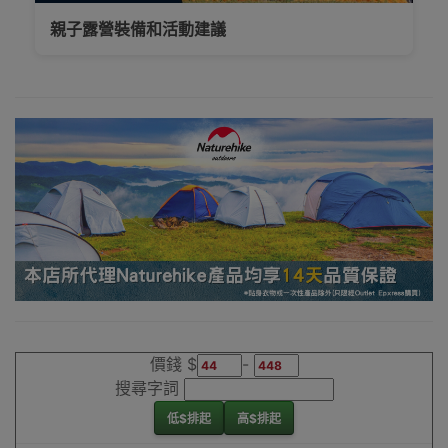
新界、旺角都
親子露營裝備和活動建議
得，睇岩心水就
落單啦
Outlet Express
生活百貨城為
Naturehike香港
地區代理商
Naturehike天幕
配件香港銷售點
價錢 $
-
搜尋字詞
低$排起
高$排起