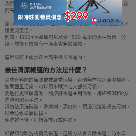
我們Naturehike 帳篷有防水層，代表著外部織物都塗有我
們高品質聚氨酯防水塗層，並且接縫都一樣是防水的。
而“mm”指的是毫米，並與一個數字配對，以表示塗層防水
程度測量值。
例如，1500mm塗層可以承受 1500 毫米的水柱超過一分
鐘，然後有機會有一滴水會穿過織物。
這足以防止雨水在大高中滲入帳篷內。
最佳清潔帳篷的方法是什麼？
除非有難聞的氣味或被嚴重污染，否則無需特別清潔帳篷。
如果嚴重污染，可以用水喉沖走大部分污垢。
要進行更深層清潔，請搭好帳篷並用溫水、海綿和溫和的非
洗滌劑肥皂手洗。
請勿使用洗碗液、洗滌劑、漂白劑、預浸泡溶液或去污劑，
以免防水塗層破損。
沖洗乾淨後，把帳篷放好或晾乾。
記得切勿乾洗或機洗帳篷，這些方法會去除帳篷上防水塗