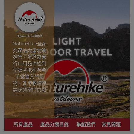
Naturehike 天幕配件
Naturehike全系
列產品大量現貨
發售，多款露營
行山用品你搵到
型號我地都有新
手露營入門恩
物，香港觀塘特
設陳列室門市歡
迎參觀直接選
購。
專業戶外運動品
牌 致力提供銷售
所有產品
產品分類目錄
聯絡我們
常見問題
優質登山、行
山、露營用品。