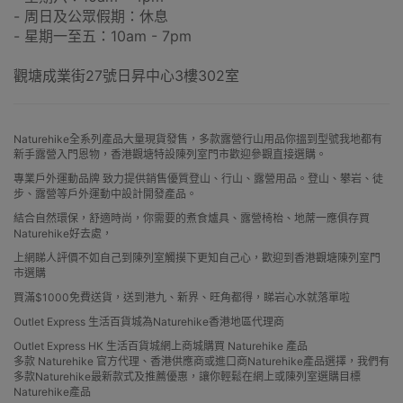
- 周日及公眾假期：休息
- 星期一至五：10am - 7pm
觀塘成業街27號日昇中心3樓302室
Naturehike全系列產品大量現貨發售，多款露營行山用品你搵到型號我地都有
新手露營入門恩物，香港觀塘特設陳列室門市歡迎參觀直接選購。
專業戶外運動品牌 致力提供銷售優質登山、行山、露營用品。登山、攀岩、徒
步、露營等戶外運動中設計開發產品。
結合自然環保，舒適時尚，你需要的煮食爐具、露營椅枱、地蓆一應俱存買
Naturehike好去處，
上網睇人評價不如自己到陳列室觸摸下更知自己心，歡迎到香港觀塘陳列室門
市選購
買滿$1000免費送貨，送到港九、新界、旺角都得，睇岩心水就落單啦
Outlet Express 生活百貨城為Naturehike香港地區代理商
Outlet Express HK 生活百貨城網上商城購買 Naturehike 產品
多款 Naturehike 官方代理、香港供應商或進口商Naturehike產品選擇，我們有
多款Naturehike最新款式及推薦優惠，讓你輕鬆在網上或陳列室選購目標
Naturehike產品