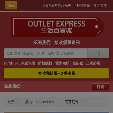
Eng
為您服務第
3774
天
結帳教學
登入/註冊
認識我們
接收優惠資訊
熱門搜尋 :
冰感毛巾
防蚊驅蚊
電動輪椅
風扇衣
玩水必備
按我結帳 - 0 件產品
商品目錄
打開
首頁
品牌 - Naturehike
天幕配件