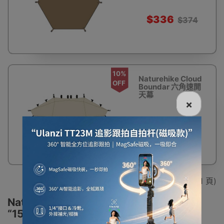
清潔
$336
$374
10%
Naturehike Cloud
OFF
Boundar 六角速開
天幕
×
(CNK230WS014) -
大號連結件 | 防潮防
水 | 易清潔
$291
$324
顯示 1 - 5 / 5 (共 1 頁)
Naturehike帳篷防水的定義是什麼？
“1500mm”又是什麼意思？