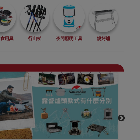
煮食用具
行山杖
夜間照明工具
燒烤爐
機
便攜枕頭
戶外露營地墊
防潮墊/鋁箔墊
桌椅
睡袋
天幕及功能帳幕
收納防水袋