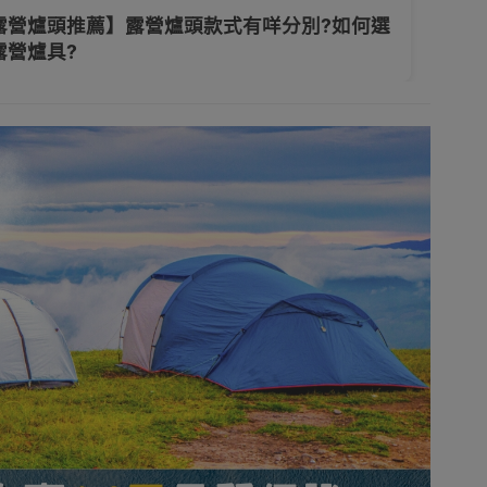
露營爐頭推薦】露營爐頭款式有咩分別?如何選
露營爐具?
背包
炊具套鍋
爐頭用品工具
餐具
衣物
行山遮陽帽
手提袋/手提包
露營燈
活電器
居家生活
派對必備
保暖家電