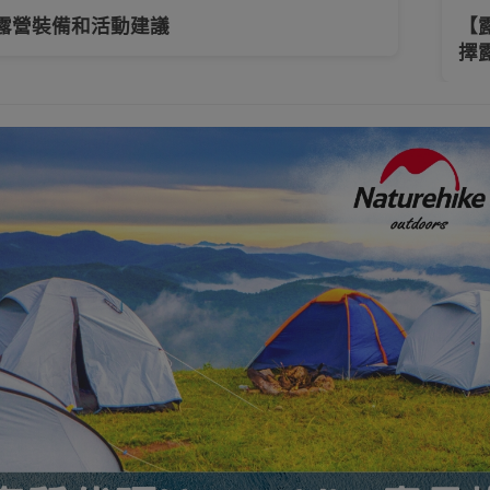
露營裝備和活動建議
【
擇
防水袋
背包/收納包
行山露營背包
單肩包/斜挎包
摺疊
工具及配件
頭燈
電筒
水樽及水杯
戶外
浴巾
上班/日用/旅行背包
運動護具
運動襪
生