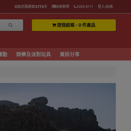
為您服務第
3773
天
結帳教學
3956 8117
登入/註冊
按我結帳 - 0 件產品
運動
娛樂及派對玩具
資訊分享