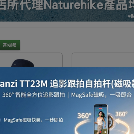
暖爐
電滅蚊燈
保暖用品
電暖氈及電暖被
家居
高$排起
雨衣/雨具/防水用品
五金工具
工程防護用品
行李箱/喼
納保存飯盒
健身手套
沙灘用品
防曬用品
行
EHIKE 戶外漁夫帽
Naturehike Air1.0 · 輕
51FS013) - 藍色 | 遮陽帽防
鴨舌帽 (CYY2521FS016) -
線 太陽帽
碼 | 穹頂SPA式透氣網窗 |
UPF1000+防曬