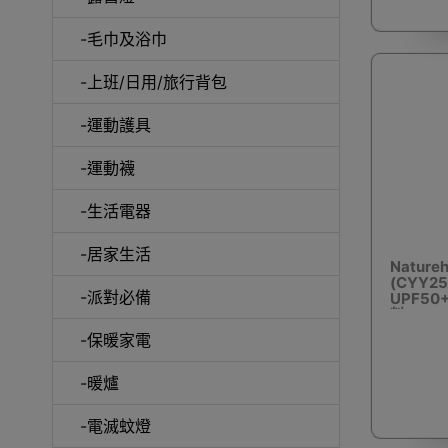
-毛巾及浴巾
行李箱及
-上班/日用/旅行背包
-運動護具
-運動襪
電擊式電
-生活電器
-居家生活
Natur
(CYY25
-派對必備
UPF50
料
-保暖家電
串
-暖爐
-電滅蚊燈