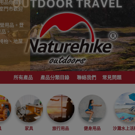
山用品你搵到
室門市歡迎
露營用品。登
產品。
椅枱、地蓆
歡迎到香港
，睇岩心水就
所有產品
產品分類目錄
聯絡我們
常見問題
港地區代理商
具
家具
旅行用品
健身用品
沙灘水上活