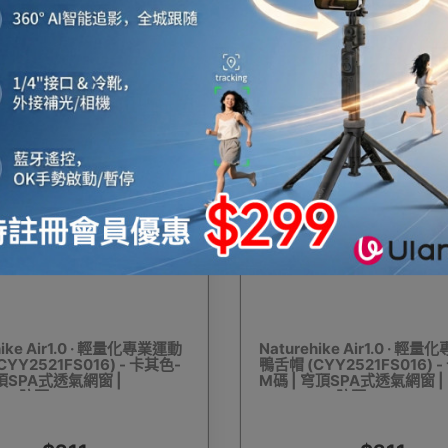
$150
$211
外燒烤爐
燒烤工具及配件
雨衣
旅行收納袋
防
冰箱
保暖內衣
保暖鞋
腳部保暖
電充氣泵
hike Air1.0 · 輕量化專業運動
Naturehike Air1.0 · 輕
YY2521FS016) - 卡其色-
鴨舌帽 (CYY2521FS016) 
幕布
充氣床墊/氣墊床
充氣梳化
焚火台
防
穹頂SPA式透氣網窗 |
M碼 | 穹頂SPA式透氣網窗 |
00+防曬
UPF1000+防曬