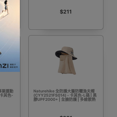
$211
雨背包套
臨時戶外帳篷攤位/展覽
浮潛鞋/沙灘鞋
便攜椅
露營便攜枱
露營便攜床/行軍床
量化專業運動
Naturehike 全防護大簷防曬漁夫帽
- 卡其色-
(CYY2521FS014) - 卡其色-L碼 | 黑
風繩
健身保護用品
保溫瓶
其他玩具
膠UPF2000+ | 全臉防護 | 多維散熱