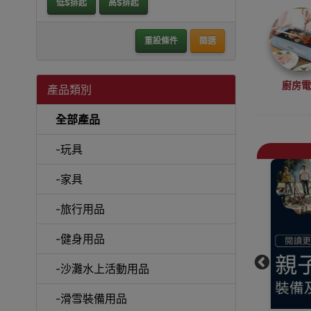
低$排起
高$排起
重設條件
篩選
廚房
產品類別
全部產品
-玩具
-家具
抽
-旅行用品
-健身用品
-沙灘水上活動用品
戶外
-滑雪裝備用品