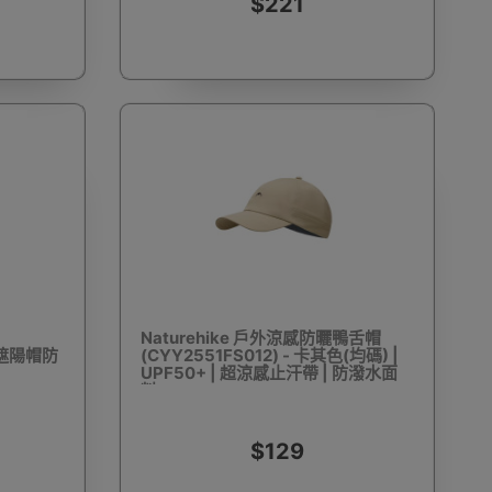
$221
露營特殊配件
互外洗澡更衣帳篷用品
野餐墊
泵
手拉泵/腳泵
活動摺疊桌椅 - 戶外摺枱 摺櫈
Naturehike 戶外涼感防曬鴨舌帽
| 遮陽帽防
(CYY2551FS012) - 卡其色(均碼) |
UPF50+ | 超涼感止汗帶 | 防潑水面
料
夏日水上運動
沙灘嬉水放電
工作燈
$129