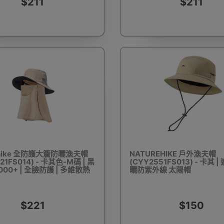
$211
$211
袖
戶外護腿
戲水用品
露營裝飾
營釘
收納箱
飲食器皿
烹煮用具
其他煮食配件
充氣
ehike 全防護大簷防曬漁夫帽
NATUREHIKE 戶外漁夫帽
21FS014) - 卡其色-M碼 | 黑
(CYY2551FS013) - 卡其 
000+ | 全臉防護 | 多維散熱
曬防紫外線 太陽帽
展覽摺枱
摺疊床
氣氛燈飾
晾衣架
射燈
$221
$150