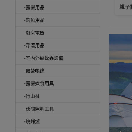
大拆解: 尋找屬於你的行山杖
親子
-露營用品
-釣魚用品
-廚房電器
手機
-浮潛用品
-室內外驅蚊蟲設備
-露營帳篷
露營
-露營煮食用具
-行山杖
-夜間照明工具
毛巾及
-燒烤爐