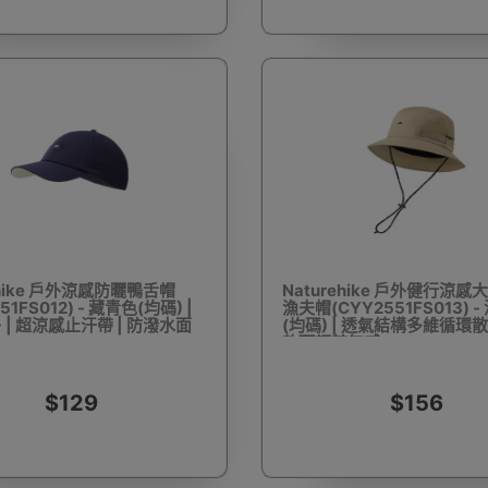
配件
露營車及配件
滑雪內衣
桌
搬貨手拉
滅蚊燈
騎行雨衣
普通行李箱
尼龍摺床
滑雪冷帽
ehike 戶外涼感防曬鴨舌帽
Naturehike 戶外健行涼
51FS012) - 藏青色(均碼) |
漁夫帽(CYY2551FS013) 
+ | 超涼感止汗帶 | 防潑水面
(均碼) | 透氣結構多維循環散
軟頂輕若無感
燒燒烤爐
日韓式燒烤爐
燒烤網/烤架/烤盤/烤墊
食物處理工
$129
$156