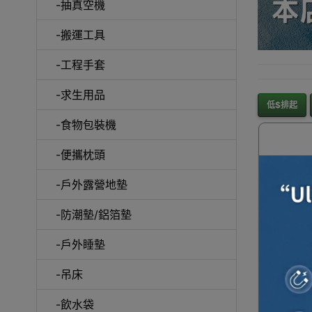
-抽真空機
-搬運工具
-工程手套
-求生用品
低$排起
-食物包裝機
-便攜枕頭
-戶外露營地墊
-防潮墊/鋁箔墊
-戶外睡墊
食品收
NATUR
-吊床
(CYY25
曬防紫外
-飲水袋