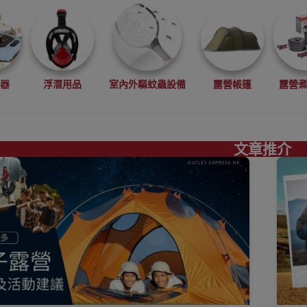
電器
浮潛用品
室內外驅蚊蟲設備
露營帳篷
露營
文章推介
真空機
搬運工具
工程手套
求生用品
食物包裝
睡墊
吊床
飲水袋
儲水袋 露營水袋
便攜