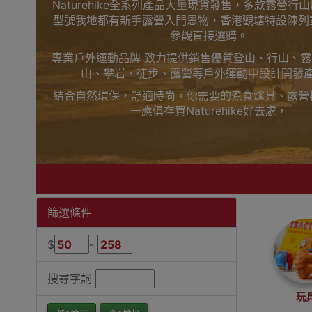
Naturehike全系列產品大量現貨發售，多款露營行
型號我地都有新手露營入門恩物，香港觀塘特設陳列
參觀直接選購。
專業戶外運動品牌 致力提供銷售優質登山、行山、
山、攀岩、徒步、露營等戶外運動中設計開發
結合自然環保，舒適時尚，你需要的煮食爐具、露營
一應俱存買Naturehike好去處，
上網睇人評價不如自己到陳列室觸摸下更知自己心，
觀塘陳列室門市選購
買滿$1000免費送貨，送到港九、新界、旺角都得
落單啦
Outlet Express 生活百貨城為Naturehike香
篩選條件
Naturehike行山遮陽帽香港銷售點
$
-
搜尋字詞
玩