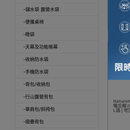
-儲水袋 露營水袋
-便攜桌椅
戶
-睡袋
-天幕及功能帳幕
-收納防水袋
保溫
-手機防水袋
-背包/收納包
-行山露營背包
Nature
鴨舌帽 (C
天
-單肩包/斜挎包
L碼 | 
UPF10
-摺疊背包