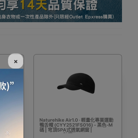
收納
充氣傢具
廚房及飲食
行山越野
×
旅行助眠用品
旅行頸枕
充氣枕頭
山扣
戶外充氣梳化
滑雪手套
運動保護裝備
量化專業運動
Naturehike Air1.0 · 輕量化專業運動
 黑色-L
鴨舌帽 (CYY2521FS016) - 黑色-M
碼 | 穹頂SPA式透氣網窗 |
UPF1000+防曬