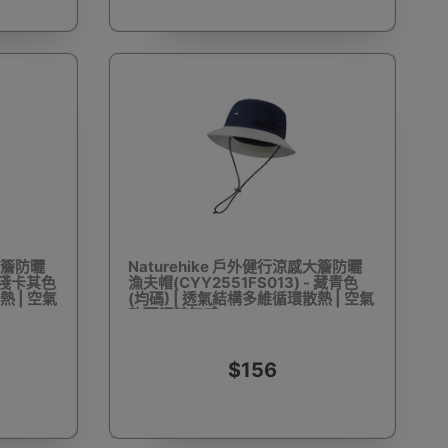
車
露營置物車
物業管理及場地用品
摺床款
方型炭火戶外燒烤爐
露營燒烤爐
柴火式燒烤爐
感大簷防曬
Naturehike 戶外健行涼感大簷防曬
- 淺卡其色
漁夫帽(CYY2551FS013) - 藏青色
熱 | 空氣
(均碼) | 透氣結構多維循環散熱 | 空氣
軟頂輕若無感
具
調味料瓶
燒烤爐處理工具
燒烤炭
$156