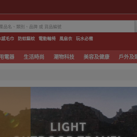
冰感毛巾
防蚊驅蚊
電動輪椅
風扇衣
玩水必備
用電器
生活時尚
潮物科技
美容及健康
戶外及