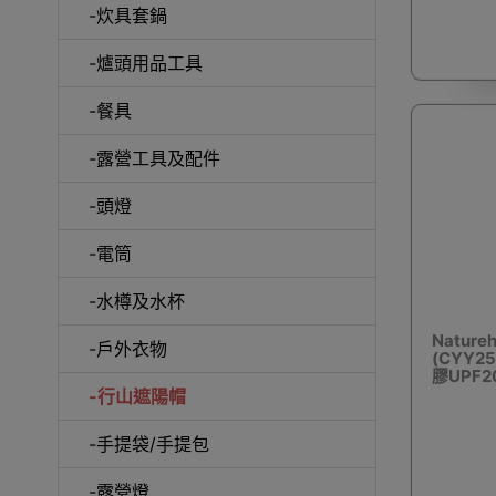
-炊具套鍋
-爐頭用品工具
披肩/手
-餐具
-露營工具及配件
-頭燈
-電筒
-水樽及水杯
Natur
-戶外衣物
(CYY25
膠UPF2
-行山遮陽帽
活動
-手提袋/手提包
-露營燈