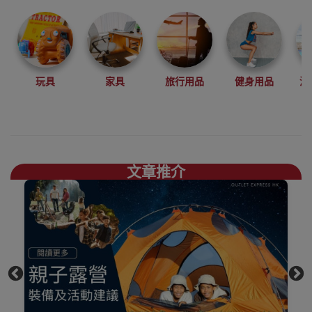
登山、攀岩、徒
步、露營等戶外
運動中設計開發
產品。
結合自然環保，
玩具
家具
旅行用品
健身用品
沙
舒適時尚，你需
要的煮食爐具、
露營椅枱、地蓆
一應俱存買
Naturehike好去
文章推介
處，
上網睇人評價不
如自己到陳列室
觸摸下更知自己
心，歡迎到香港
觀塘陳列室門市
選購
買滿$1000免費送
貨，送到港九、