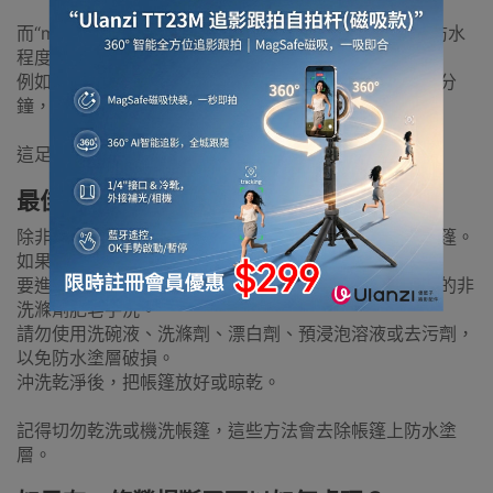
而“mm”指的是毫米，並與一個數字配對，以表示塗層防水
程度測量值。
例如，1500mm塗層可以承受 1500 毫米的水柱超過一分
鐘，然後有機會有一滴水會穿過織物。
這足以防止雨水在大高中滲入帳篷內。
最佳清潔帳篷的方法是什麼？
除非有難聞的氣味或被嚴重污染，否則無需特別清潔帳篷。
如果嚴重污染，可以用水喉沖走大部分污垢。
要進行更深層清潔，請搭好帳篷並用溫水、海綿和溫和的非
洗滌劑肥皂手洗。
請勿使用洗碗液、洗滌劑、漂白劑、預浸泡溶液或去污劑，
以免防水塗層破損。
沖洗乾淨後，把帳篷放好或晾乾。
記得切勿乾洗或機洗帳篷，這些方法會去除帳篷上防水塗
層。