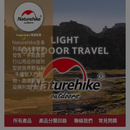
Naturehike 電滅蚊燈
Naturehike全系
列產品大量現貨
發售，多款露營
行山用品你搵到
型號我地都有新
手露營入門恩
物，香港觀塘特
設陳列室門市歡
迎參觀直接選
購。
專業戶外運動品
牌 致力提供銷售
所有產品
產品分類目錄
聯絡我們
常見問題
優質登山、行
山、露營用品。