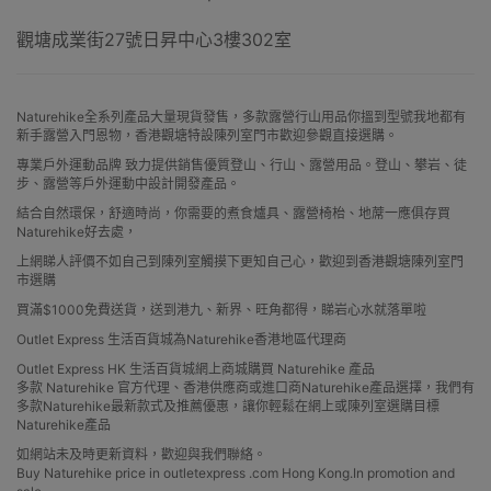
觀塘成業街27號日昇中心3樓302室
Naturehike全系列產品大量現貨發售，多款露營行山用品你搵到型號我地都有
新手露營入門恩物，香港觀塘特設陳列室門市歡迎參觀直接選購。
專業戶外運動品牌 致力提供銷售優質登山、行山、露營用品。登山、攀岩、徒
步、露營等戶外運動中設計開發產品。
結合自然環保，舒適時尚，你需要的煮食爐具、露營椅枱、地蓆一應俱存買
Naturehike好去處，
上網睇人評價不如自己到陳列室觸摸下更知自己心，歡迎到香港觀塘陳列室門
市選購
買滿$1000免費送貨，送到港九、新界、旺角都得，睇岩心水就落單啦
Outlet Express 生活百貨城為Naturehike香港地區代理商
Outlet Express HK 生活百貨城網上商城購買 Naturehike 產品
多款 Naturehike 官方代理、香港供應商或進口商Naturehike產品選擇，我們有
多款Naturehike最新款式及推薦優惠，讓你輕鬆在網上或陳列室選購目標
Naturehike產品
如網站未及時更新資料，歡迎與我們聯絡。
Buy Naturehike price in outletexpress .com Hong Kong.In promotion and