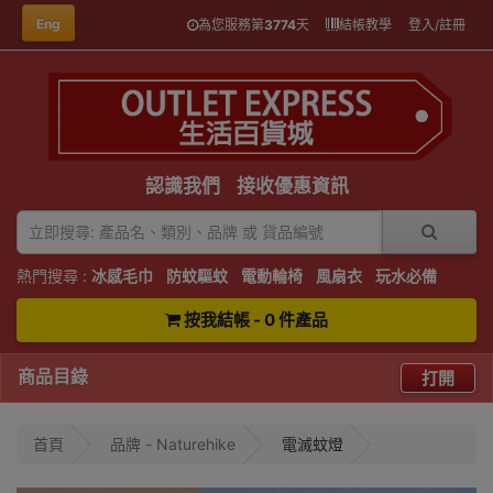
Eng
為您服務第
3774
天
結帳教學
登入/註冊
認識我們
接收優惠資訊
熱門搜尋 :
冰感毛巾
防蚊驅蚊
電動輪椅
風扇衣
玩水必備
按我結帳 - 0 件產品
商品目錄
打開
首頁
品牌 - Naturehike
電滅蚊燈