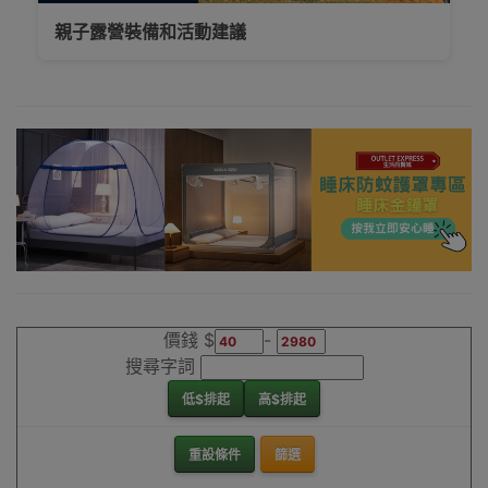
新界、旺角都
親子露營裝備和活動建議
得，睇岩心水就
落單啦
Outlet Express
生活百貨城為
Naturehike香港
地區代理商
Naturehike電滅
蚊燈香港銷售點
價錢 $
-
搜尋字詞
低$排起
高$排起
重設條件
篩選