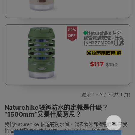
22%
Naturehike 戶外
OFF
露營電滅蚊燈 - 綠色
(NH22ZM005) | 滅
蚊照明兩用 | 3檔亮
度調節 - 綠色
滅蚊照明兩用 輕
巧便攜僅214g
$117
$150
顯示 1 - 3 / 3 (共 1 頁)
Naturehike帳篷防水的定義是什麼？
“1500mm”又是什麼意思？
×
我們Naturehike 帳篷有防水層，代表著外部織物都塗有我
們高品質聚氨酯防水塗層，並且接縫都一樣是防水的。