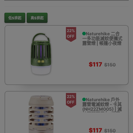
低$排起
高$排起
22%
Naturehike 二合
OFF
一多功能滅蚊便攜式
露營燈 | 帳篷小夜燈
(NH20ZM003)
$117
$150
22%
Naturehike 戶外
OFF
露營電滅蚊燈 - 卡其
(NH22ZM005) | 滅
蚊照明兩用 | 3檔亮
度調節 - 卡其
$117
$150