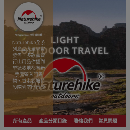
Naturehike 戶外燒烤爐
Naturehike全系
列產品大量現貨
發售，多款露營
行山用品你搵到
型號我地都有新
手露營入門恩
物，香港觀塘特
設陳列室門市歡
迎參觀直接選
購。
專業戶外運動品
牌 致力提供銷售
所有產品
產品分類目錄
聯絡我們
常見問題
優質登山、行
山、露營用品。