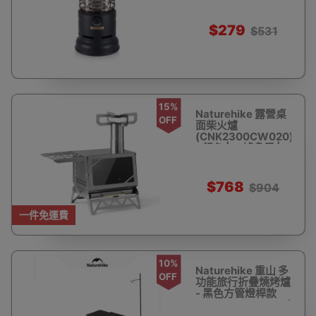
火爐
$279
$531
15%
Naturehike 露營桌
OFF
面柴火爐
(CNK2300CW020)
- 銀色 | 一爐多用 |
火力可控
$768
$904
一件免運費
10%
Naturehike 重山 多
OFF
功能旅行折疊燒烤爐
- 黑色方管燈桿款
(CNK2300CW014)
| 桌子燒烤爐兩用 |