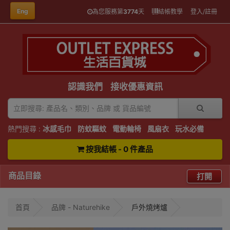
Eng
為您服務第
3774
天
結帳教學
登入/註冊
認識我們
接收優惠資訊
熱門搜尋 :
冰感毛巾
防蚊驅蚊
電動輪椅
風扇衣
玩水必備
按我結帳 - 0 件產品
商品目錄
打開
首頁
品牌 - Naturehike
戶外燒烤爐