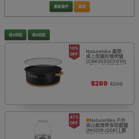
重設條件
篩選
低$排起
高$排起
10%
Naturehike 墨煙 ·
OFF
桌上型圓形燒烤爐
(CNK2550CF010)
- 黑色-煎烤兩用款 |
實木雙層安全隔熱 |
耐高溫炭盆 | 分體式
設計
$269
$299
47%
NatureHike 戶外
OFF
高山氣燈煮食取暖爐
(NH20RJ008) | 露
營垂釣取暖器 庭院