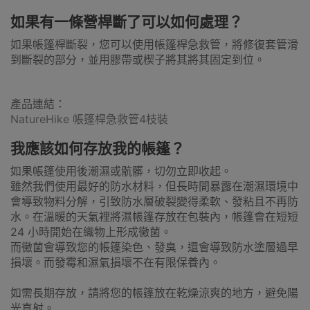
如果有一條營桿斷了可以如何處理？
如果帳篷桿斷裂，您可以使用帳篷桿急救管，將修復套管滑
到斷裂的部分，並用膠帶或楔子將其將其固定到位。
產品連結：
NatureHike 帳篷桿急救管4枝裝
我應該如何存放我的帳篷？
如果帳篷使用後潮濕或骯髒，切勿立即收起。
雖然我們使用最好的防水材料，但長時間暴露在潮濕環境中
會導致物料分解，引致防水層破裂變得柔軟、發粘且不再防
水。在溫暖的天氣裡將濕帳篷存放在包裝內，帳篷會在短短
24 小時開始在織物上形成黴菌。
而黴菌會導致您的帳篷染色、發臭，還會導致防水塗層過早
損壞。而發霉和濕氣損壞不在有限保養內。
如需長期存放，請將您的帳篷放在乾燥涼爽的地方，避免陽
光直射。