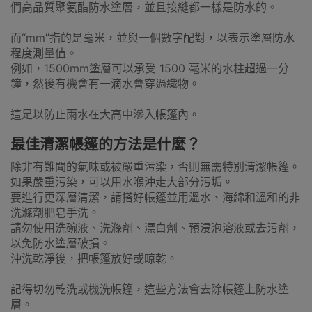
們高品質聚氨酯防水塗層，並且接縫都一樣是防水的。
而“mm”指的是毫米，並與一個數字配對，以表示塗層防水
程度測量值。
例如，1500mm塗層可以承受 1500 毫米的水柱超過一分
鐘，然後有機會有一滴水會穿過織物。
這足以防止雨水在大高中滲入帳篷內。
最佳清潔帳篷的方法是什麼？
除非有難聞的氣味或被嚴重污染，否則無需特別清潔帳篷。
如果嚴重污染，可以用水喉沖走大部分污垢。
要進行更深層清潔，請搭好帳篷並用溫水、海綿和溫和的非
洗滌劑肥皂手洗。
請勿使用洗碗液、洗滌劑、漂白劑、預浸泡溶液或去污劑，
以免防水塗層破損。
沖洗乾淨後，把帳篷放好或晾乾。
記得切勿乾洗或機洗帳篷，這些方法會去除帳篷上防水塗
層。