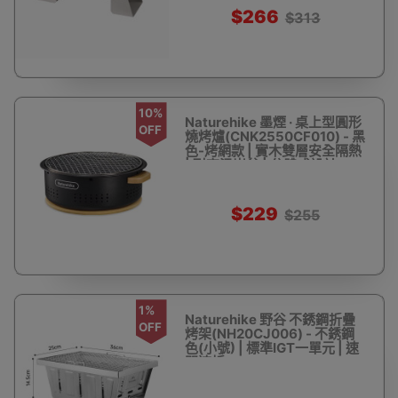
$266
$313
10%
Naturehike 墨煙 · 桌上型圓形
OFF
燒烤爐(CNK2550CF010) - 黑
色-烤網款 | 實木雙層安全隔熱
| 耐高溫炭盆 | 分體式設計
$229
$255
1%
Naturehike 野谷 不銹鋼折疊
OFF
烤架(NH20CJ006) - 不銹鋼
色(小號) | 標準IGT一單元 | 速
開速折