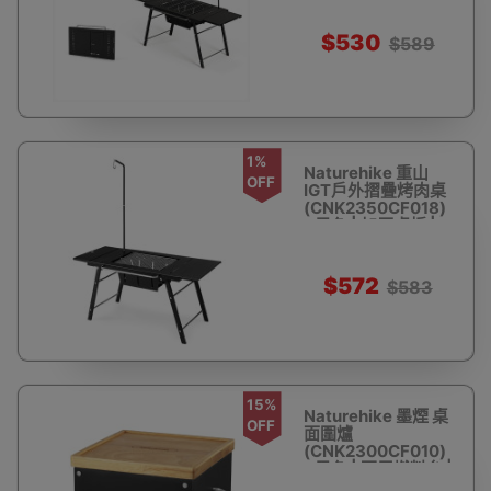
可拼接加大使用
$530
$589
1%
Naturehike 重山
OFF
IGT戶外摺疊烤肉桌
(CNK2350CF018)
- 黑色 | 加厚桌板 |
扁平收納
$572
$583
15%
Naturehike 墨煙 桌
OFF
面圍爐
(CNK2300CF010)
- 黑色 | 兩用燃料台 |
提拎方便