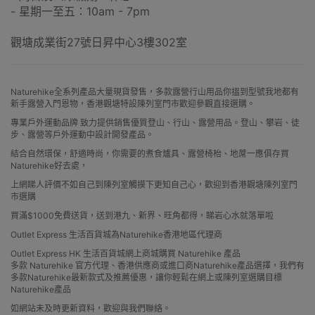
- 星期一至五：10am - 7pm
觀塘成業街27號日昇中心3樓302室
Naturehike全系列產品大量現貨發售，多款露營行山用品你搵到型號我地都有
新手露營入門恩物，香港觀塘特設陳列室門市歡迎參觀直接選購。
專業戶外運動品牌 致力提供銷售優質登山、行山、露營用品。登山、攀岩、徒
步、露營等戶外運動中設計開發產品。
結合自然環保，舒適時尚，你需要的煮食爐具、露營椅枱、地蓆一應俱存買
Naturehike好去處，
上網睇人評價不如自己到陳列室觸摸下更知自己心，歡迎到香港觀塘陳列室門
市選購
買滿$1000免費送貨，送到港九、新界、旺角都得，睇岩心水就落單啦
Outlet Express 生活百貨城為Naturehike香港地區代理商
Outlet Express HK 生活百貨城網上商城購買 Naturehike 產品
多款 Naturehike 官方代理、香港供應商或進口商Naturehike產品選擇，我們有
多款Naturehike最新款式及推薦優惠，讓你輕鬆在網上或陳列室選購目標
Naturehike產品
如網站未及時更新資料，歡迎與我們聯絡。