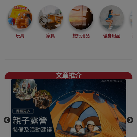
登山、攀岩、徒
步、露營等戶外
運動中設計開發
產品。
結合自然環保，
玩具
家具
旅行用品
健身用品
沙
舒適時尚，你需
要的煮食爐具、
露營椅枱、地蓆
一應俱存買
Naturehike好去
文章推介
處，
上網睇人評價不
如自己到陳列室
觸摸下更知自己
心，歡迎到香港
觀塘陳列室門市
選購
買滿$1000免費送
貨，送到港九、