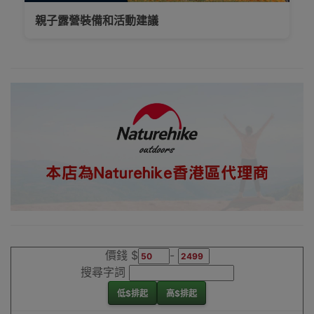
新界、旺角都
親子露營裝備和活動建議
得，睇岩心水就
落單啦
Outlet Express
生活百貨城為
Naturehike香港
地區代理商
Naturehike戶外
燒烤爐香港銷售
點
價錢 $
-
搜尋字詞
低$排起
高$排起