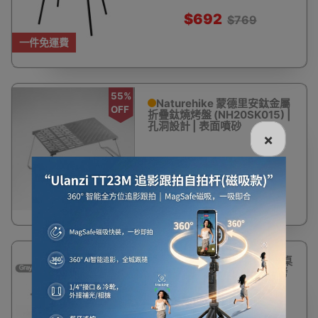
$692
$769
一件免運費
55%
Naturehike 蒙德里安鈦金屬
OFF
折疊鈦燒烤盤 (NH20SK015) |
孔洞設計 | 表面噴砂
×
$362
$817
10%
Naturehike 多功能露營烤肉桌
OFF
CNK2300CW014 | 桌子燒烤
爐兩用 | 可拼接加大使用- (煙
灰色圓管款)