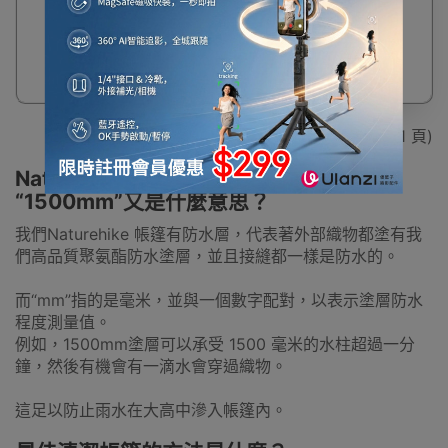
4.5kPa充氣 -燕麥
灰
$242
$258
顯示 1 - 6 / 6 (共 1 頁)
Naturehike帳篷防水的定義是什麼？
“1500mm”又是什麼意思？
我們Naturehike 帳篷有防水層，代表著外部織物都塗有我
們高品質聚氨酯防水塗層，並且接縫都一樣是防水的。
而“mm”指的是毫米，並與一個數字配對，以表示塗層防水
程度測量值。
例如，1500mm塗層可以承受 1500 毫米的水柱超過一分
鐘，然後有機會有一滴水會穿過織物。
這足以防止雨水在大高中滲入帳篷內。