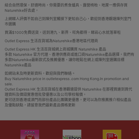
結合自然環保，舒適時尚，你需要的煮食爐具、露營椅枱、地蓆一應俱存買
Naturehike好去處，
上網睇人評價不如自己到陳列室觸摸下更知自己心，歡迎到香港觀塘陳列室門
市選購
買滿$1000免費送貨，送到港九、新界、旺角都得，睇岩心水就落單啦
Outlet Express 生活百貨城為Naturehike香港地區代理商
Outlet Express HK 生活百貨城網上商城購買 Naturehike 產品
多款 Naturehike 官方代理、香港供應商或進口商Naturehike產品選擇，我們有
多款Naturehike最新款式及推薦優惠，讓你輕鬆在網上或陳列室選購目標
Naturehike產品
如網站未及時更新資料，歡迎與我們聯絡。
Buy Naturehike price in outletexpress .com Hong Kong.In promotion and
sale.
Outlet Express HK 生活百貨城在香港觀塘提供 Naturehike 在那裡買邊到買代
理資料及價錢實惠借批發優惠以及公司學校報價，
更可送到香港或澳門而部份產品比團購更優惠，更可以為你推薦推介相似產品
及優點缺點，請留意我們最新產品價格更新