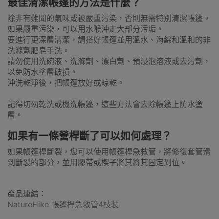
最佳清潔帳篷的方法是什麼？
除非有難聞的氣味或被嚴重污染，否則無需特別清潔帳篷。
如果嚴重污染，可以用水喉沖走大部分污垢。
要進行更深層清潔，請搭好帳篷並用溫水、海綿和溫和的非
洗滌劑肥皂手洗。
請勿使用洗碗液、洗滌劑、漂白劑、預浸泡溶液或去污劑，
以免防水塗層破損。
沖洗乾淨後，把帳篷放好或晾乾。
記得切勿乾洗或機洗帳篷，這些方法會去除帳篷上防水塗
層。
如果有一條營桿斷了可以如何處理？
如果帳篷桿斷裂，您可以使用帳篷桿急救管，將修復套管滑
到斷裂的部分，並用膠帶或楔子將其將其固定到位。
產品連結：
NatureHike 帳篷桿急救管4枝裝