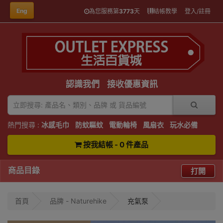
Eng
為您服務第
3773
天
結帳教學
登入/註冊
認識我們
接收優惠資訊
熱門搜尋 :
冰感毛巾
防蚊驅蚊
電動輪椅
風扇衣
玩水必備
按我結帳 - 0 件產品
商品目錄
打開
首頁
品牌 - Naturehike
充氣泵