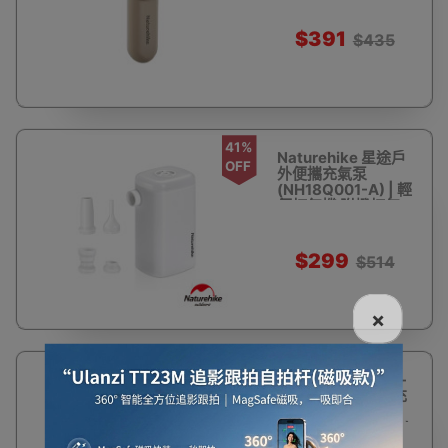
人體工學手柄
$391
$435
41%
Naturehike 星途戶
OFF
外便攜充氣泵
(NH18Q001-A) | 輕
便打氣機 附燈打氣
筒
$299
$514
×
6%
Naturehike Wind-
OFF
Mind 多功能輕巧充
氣泵
(CNK2300DQ022)
| 附5個氣嘴 |