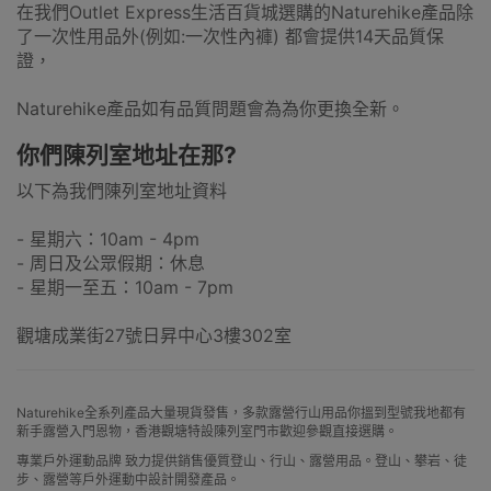
在我們Outlet Express生活百貨城選購的Naturehike產品除
了一次性用品外(例如:一次性內褲) 都會提供14天品質保
證，
Naturehike產品如有品質問題會為為你更換全新。
你們陳列室地址在那?
以下為我們陳列室地址資料
- 星期六：10am - 4pm
- 周日及公眾假期：休息
- 星期一至五：10am - 7pm
觀塘成業街27號日昇中心3樓302室
Naturehike全系列產品大量現貨發售，多款露營行山用品你搵到型號我地都有
新手露營入門恩物，香港觀塘特設陳列室門市歡迎參觀直接選購。
專業戶外運動品牌 致力提供銷售優質登山、行山、露營用品。登山、攀岩、徒
步、露營等戶外運動中設計開發產品。