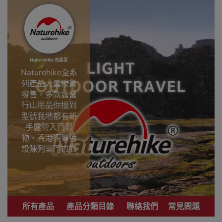
Naturehike 充氣泵
Naturehike全系
列產品大量現貨
發售，多款露營
行山用品你搵到
型號我地都有新
手露營入門恩
物，香港觀塘特
設陳列室門市歡
迎參觀直接選
購。
專業戶外運動品
牌 致力提供銷售
所有產品
產品分類目錄
聯絡我們
常見問題
優質登山、行
山、露營用品。