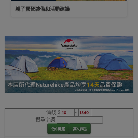
新界、旺角都
親子露營裝備和活動建議
得，睇岩心水就
落單啦
Outlet Express
生活百貨城為
Naturehike香港
地區代理商
Naturehike充氣
泵香港銷售點
價錢 $
-
搜尋字詞
低$排起
高$排起