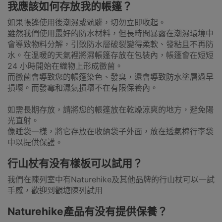
我應該如何存放我的帳篷？
如果帳篷使用後潮濕或骯髒，切勿立即收起。
雖然我們使用最好的防水材料，但長時間暴露在潮濕環境中
會導致物料分解，引致防水層破裂變得柔軟、發粘且不再防
水。在溫暖的天氣裡將濕帳篷存放在包裝內，帳篷會在短短
24 小時開始在織物上形成黴菌。
而黴菌會導致您的帳篷染色、發臭，還會導致防水塗層過早
損壞。而發霉和濕氣損壞不在有限保養內。
如需長期存放，請將您的帳篷放在乾燥涼爽的地方，避免陽
光直射。
像睡袋一樣，將它存放在收納袋子外面，放在透氣棉行李袋
中以提供保護。
行山杖有没有樣板可以試用？
我們在陳列室中有Naturehike及其他品牌的行山杖可以一試
手感，歡迎到觀塘陳列試用
Naturehike產品有没有提供保養？