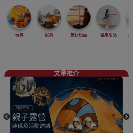
登山、攀岩、徒
步、露營等戶外
運動中設計開發
產品。
結合自然環保，
玩具
家具
旅行用品
健身用品
沙
舒適時尚，你需
要的煮食爐具、
露營椅枱、地蓆
一應俱存買
Naturehike好去
文章推介
處，
上網睇人評價不
如自己到陳列室
觸摸下更知自己
心，歡迎到香港
觀塘陳列室門市
選購
買滿$1000免費送
貨，送到港九、