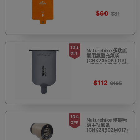
$60
$81
10%
Naturehike 多功能
OFF
通用氣墊充氣袋
(CNK2450PJ013)
- 銀灰色 | 便捷充氣 |
一袋多用
$112
$125
10%
Naturehike 便攜無
OFF
線手持氣泵
(CNK2450ZM017)
- 木沙色 | 充抽一體 |
600L/min氣流量 |