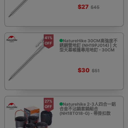
$27
$45
41%
NatureHike 30CM高強度不
OFF
銹鋼營地釘 (NH19PJ014) | 大
型天幕帳篷專用地釘 - 30CM
$30
$51
27%
Naturehike 2-3人四合一鋁
OFF
合金不沾鍋套鍋組合
(NH18T018-G) - 帶掛扣款