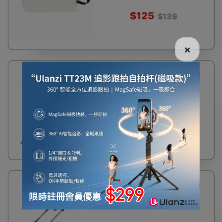
$125
$139
×
41%
Naturehike ST03長手把鋁
OFF
合金三節外鎖行山杖
(NH17D017-D) | 附杖尖保護
套登山杖 - 黑色
$94
$160
38%
Naturehike ST03長手把鋁
OFF
合金三節外鎖行山杖
(NH17D017-D) | 附杖尖保護
套登山杖 - 灰色