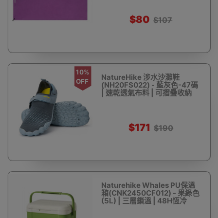
$80
$107
10%
NatureHike 涉水沙灘鞋
OFF
(NH20FS022) - 藍灰色-47碼
| 速乾透氣布料 | 可摺疊收納
$171
$190
Naturehike Whales PU保溫
箱(CNK2450CF012) - 果綠色
(5L) | 三層鎖溫 | 48H恆冷