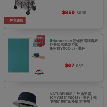
$859
$955
一件免運費
22%
Naturehike 迷你便攜細纖維
OFF
戶外吸水速乾浴巾
(NH19Y002-J) - 藍色
$67
$87
NATUREHIKE 戶外漁夫帽
(CYY2551FS013) - 藍色 | 遮
陽帽防曬防紫外線 太陽帽