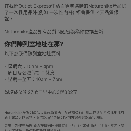
在我們Outlet Express生活百貨城選購的Naturehike產品除
了一次性用品外(例如:一次性內褲) 都會提供14天品質保
證，
Naturehike產品如有品質問題會為為你更換全新。
你們陳列室地址在那?
以下為我們陳列室地址資料
- 星期六：10am - 4pm
- 周日及公眾假期：休息
- 星期一至五：10am - 7pm
觀塘成業街27號日昇中心3樓302室
Naturehike全系列產品大量現貨發售，多款露營行山用品你搵到型號我地都有
新手露營入門恩物，香港觀塘特設陳列室門市歡迎參觀直接選購。
專業戶外運動品牌 致力提供銷售優質登山、行山、露營用品。登山、攀岩、徒
步、露營等戶外運動中設計開發產品。