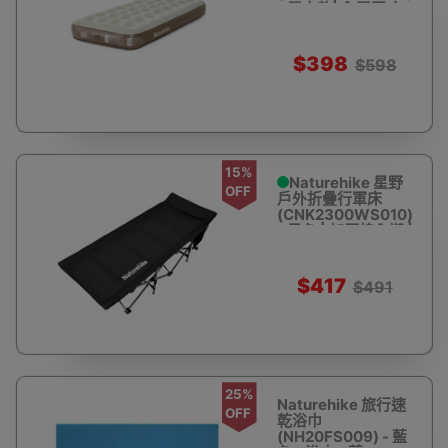
- 單人款| 內置泵 布
面自動充氣床 | 加厚
25CM
$398
$598
15%
Naturehike 星野
OFF
戶外折疊行軍床
(CNK2300WS010)
- 黑色 | 加厚棉內襯 |
堅固​​耐用
$417
$491
25%
Naturehike 旅行速
OFF
乾浴巾
(NH20FS009) - 藍