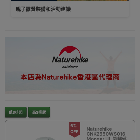
新界、旺角都
親子露營裝備和活動建議
得，睇岩心水就
落單啦
Outlet Express
生活百貨城為
Naturehike香港
地區代理商
Naturehike
低$排起
高$排起
6%
Naturehike
OFF
CNK2550WS016
Mongar UL 超輕健