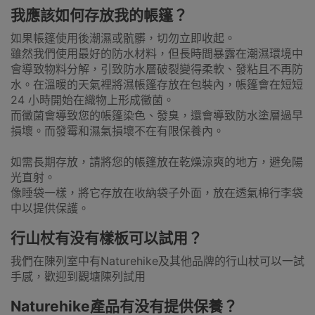
我應該如何存放我的帳篷？
如果帳篷使用後潮濕或骯髒，切勿立即收起。
雖然我們使用最好的防水材料，但長時間暴露在潮濕環境中
會導致物料分解，引致防水層破裂變得柔軟、發粘且不再防
水。在溫暖的天氣裡將濕帳篷存放在包裝內，帳篷會在短短
24 小時開始在織物上形成黴菌。
而黴菌會導致您的帳篷染色、發臭，還會導致防水塗層過早
損壞。而發霉和濕氣損壞不在有限保養內。
如需長期存放，請將您的帳篷放在乾燥涼爽的地方，避免陽
光直射。
像睡袋一樣，將它存放在收納袋子外面，放在透氣棉行李袋
中以提供保護。
行山杖有没有樣板可以試用？
我們在陳列室中有Naturehike及其他品牌的行山杖可以一試
手感，歡迎到觀塘陳列試用
Naturehike產品有没有提供保養？