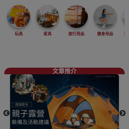
登山、攀岩、徒
步、露營等戶外
運動中設計開發
產品。
結合自然環保，
玩具
家具
旅行用品
健身用品
沙
舒適時尚，你需
要的煮食爐具、
露營椅枱、地蓆
一應俱存買
Naturehike好去
文章推介
處，
上網睇人評價不
如自己到陳列室
觸摸下更知自己
心，歡迎到香港
觀塘陳列室門市
選購
買滿$1000免費送
貨，送到港九、