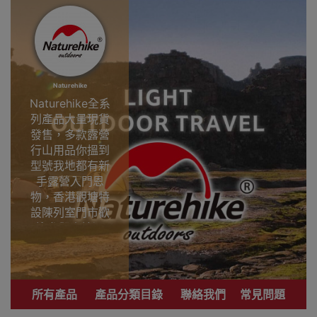
Naturehike
Naturehike全系
列產品大量現貨
發售，多款露營
行山用品你搵到
型號我地都有新
手露營入門恩
物，香港觀塘特
設陳列室門市歡
迎參觀直接選
購。
專業戶外運動品
牌 致力提供銷售
所有產品
產品分類目錄
聯絡我們
常見問題
優質登山、行
山、露營用品。