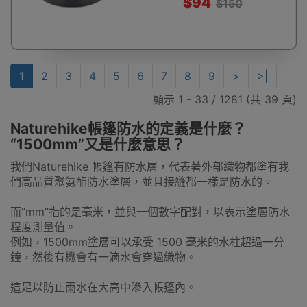
$94
$150
1
2
3
4
5
6
7
8
9
>
>|
顯示 1 - 33 / 1281 (共 39 頁)
Naturehike帳篷防水的定義是什麼？
“1500mm”又是什麼意思？
我們Naturehike 帳篷有防水層，代表著外部織物都塗有我
們高品質聚氨酯防水塗層，並且接縫都一樣是防水的。
而“mm”指的是毫米，並與一個數字配對，以表示塗層防水
程度測量值。
例如，1500mm塗層可以承受 1500 毫米的水柱超過一分
鐘，然後有機會有一滴水會穿過織物。
這足以防止雨水在大高中滲入帳篷內。