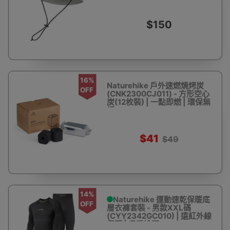
$150
16%
Naturehike 戶外速燃燒烤炭
OFF
(CNK2300CJ011) - 方形空心
炭(12枚裝) | 一點即燃 | 環保無
烟
$41
$49
14%
Naturehike 運動速乾保暖底
OFF
層衣褲套裝 - 男款XXL碼
(CYY2342GC010) | 遠紅外線
保暖 | 吸濕排汗