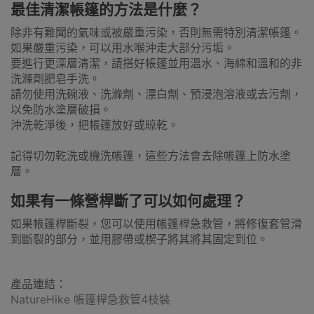
最佳清潔帳篷的方法是什麼？
除非有難聞的氣味或被嚴重污染，否則無需特別清潔帳篷。
如果嚴重污染，可以用水喉沖走大部分污垢。
要進行更深層清潔，請搭好帳篷並用溫水、海綿和溫和的非
洗滌劑肥皂手洗。
請勿使用洗碗液、洗滌劑、漂白劑、預浸泡溶液或去污劑，
以免防水塗層破損。
沖洗乾淨後，把帳篷放好或晾乾。
記得切勿乾洗或機洗帳篷，這些方法會去除帳篷上防水塗
層。
如果有一條營桿斷了可以如何處理？
如果帳篷桿斷裂，您可以使用帳篷桿急救管，將修復套管滑
到斷裂的部分，並用膠帶或楔子將其將其固定到位。
產品連結：
NatureHike 帳篷桿急救管4枝裝