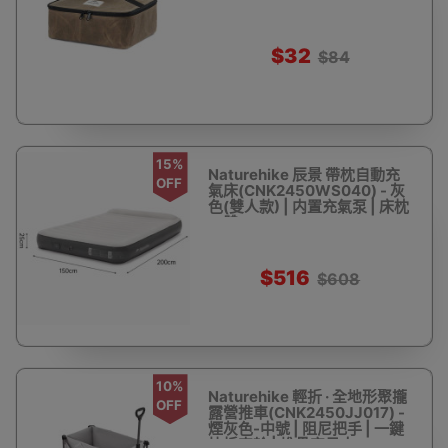
$32
$84
15%
Naturehike 辰景 帶枕自動充
OFF
氣床(CNK2450WS040) - 灰
色(雙人款) | 内置充氣泵 | 床枕
一體
$516
$608
10%
Naturehike 輕折 · 全地形聚攏
OFF
露營推車(CNK2450JJ017) -
煙灰色-中號 | 阻尼把手 | 一鍵
快拆車輪 | 堆疊容量大