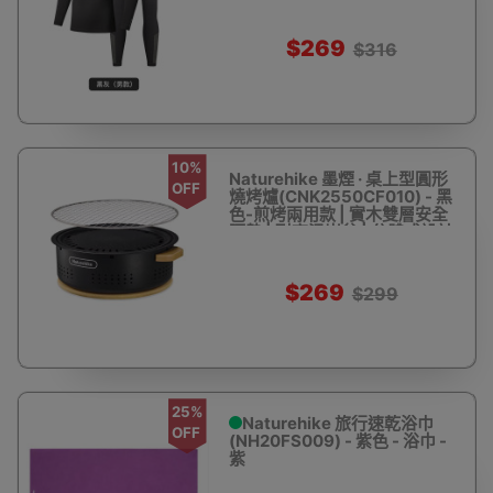
$269
$316
10%
Naturehike 墨煙 · 桌上型圓形
OFF
燒烤爐(CNK2550CF010) - 黑
色-煎烤兩用款 | 實木雙層安全
隔熱 | 耐高溫炭盆 | 分體式設計
$269
$299
25%
Naturehike 旅行速乾浴巾
OFF
(NH20FS009) - 紫色 - 浴巾 -
紫