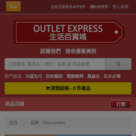
Eng
為您服務第
3773
天
結帳教學
登入/註冊
認識我們
接收優惠資訊
熱門搜尋 :
冰感毛巾
防蚊驅蚊
電動輪椅
風扇衣
玩水必備
按我結帳 - 0 件產品
商品目錄
打開
首頁
品牌 - Naturehike