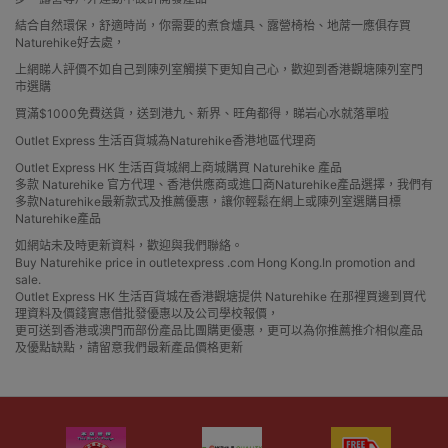
結合自然環保，舒適時尚，你需要的煮食爐具、露營椅枱、地蓆一應俱存買
Naturehike好去處，
上網睇人評價不如自己到陳列室觸摸下更知自己心，歡迎到香港觀塘陳列室門
市選購
買滿$1000免費送貨，送到港九、新界、旺角都得，睇岩心水就落單啦
Outlet Express 生活百貨城為Naturehike香港地區代理商
Outlet Express HK 生活百貨城網上商城購買 Naturehike 產品
多款 Naturehike 官方代理、香港供應商或進口商Naturehike產品選擇，我們有
多款Naturehike最新款式及推薦優惠，讓你輕鬆在網上或陳列室選購目標
Naturehike產品
如網站未及時更新資料，歡迎與我們聯絡。
Buy Naturehike price in outletexpress .com Hong Kong.In promotion and
sale.
Outlet Express HK 生活百貨城在香港觀塘提供 Naturehike 在那裡買邊到買代
理資料及價錢實惠借批發優惠以及公司學校報價，
更可送到香港或澳門而部份產品比團購更優惠，更可以為你推薦推介相似產品
及優點缺點，請留意我們最新產品價格更新