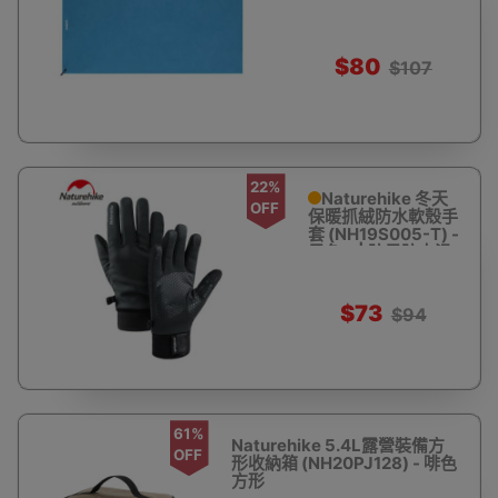
色 - 浴巾 - 藍
$80
$107
22%
Naturehike 冬天
OFF
保暖抓絨防水軟殼手
套 (NH19S005-T) -
黑色 L | 防風防水滑
雪手套 - L - 黑
$73
$94
61%
Naturehike 5.4L露營裝備方
OFF
形收納箱 (NH20PJ128) - 啡色
方形