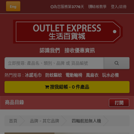
Eng
為您服務第
3776
天
結帳教學
登入/註冊
認識我們
接收優惠資訊
熱門搜尋 :
冰感毛巾
防蚊驅蚊
電動輪椅
風扇衣
玩水必備
按我結帳 - 0 件產品
商品目錄
打開
首頁
品牌 - 其它品牌
四軸航拍無人機