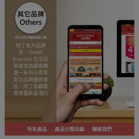
其它品牌 四軸航拍無人機
除了各大品牌
外，Outlet
Express 生活百
貨城亦為顧客精
選一系列小眾及
其它品牌優質產
品，除了為顧客
帶來最新最潮的
產品外，亦包括
了多個實用又時
尚，價廉物美、
功能齊備的產
品。
所有產品
產品分類目錄
聯絡我們
我們每月會固定