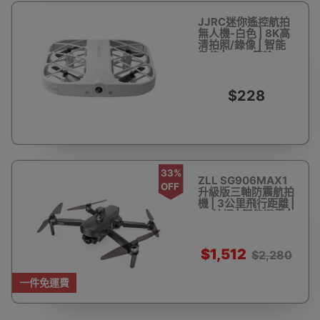
JJRC迷你遙控航拍
無人機-白色 | 8K高
清拍照/錄像 | 智能
懸停 | WIFI傳輸
$228
33%
ZLL SG906MAX1
OFF
升級版三軸防震航拍
機 | 3公里飛行距離 |
4K拍攝 | 智能避震 |
雙鏡頭摺疊無人機飛
行器 | 附收納背包
$1,512
$2,280
一件免運費