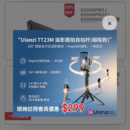
22%
SG906PRO /
OFF
SG906PRO2 /
SG906MAX 航拍機
×
專用電池
(3400mAh)
$232
$300
3%
定製無人機飛行障礙
OFF
賽道套裝 | 學校FPV
穿越機比賽賽道十合
一套裝
$4,280
$4,420
一件免運費