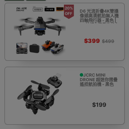
20%
D6 光流折疊4K雙攝
OFF
像頭高清航拍無人機
四軸飛行器 - 黑色 |
4K拍攝 | 摺疊收納 |
僅重170g
$399
$499
JCRC MINI
DRONE 超迷你摺疊
遙控航拍機 - 黑色
$199