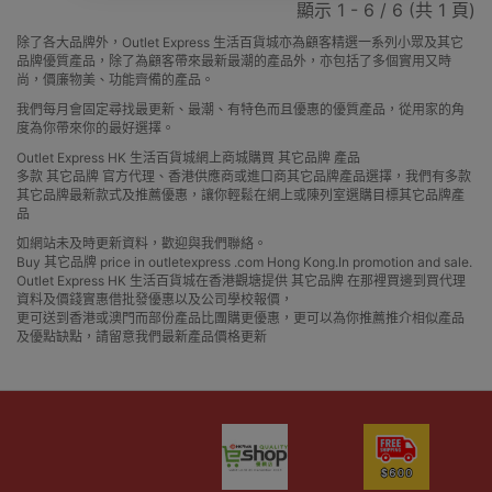
顯示 1 - 6 / 6 (共 1 頁)
除了各大品牌外，Outlet Express 生活百貨城亦為顧客精選一系列小眾及其它
品牌優質產品，除了為顧客帶來最新最潮的產品外，亦包括了多個實用又時
尚，價廉物美、功能齊備的產品。
我們每月會固定尋找最更新、最潮、有特色而且優惠的優質產品，從用家的角
度為你帶來你的最好選擇。
Outlet Express HK 生活百貨城網上商城購買 其它品牌 產品
多款 其它品牌 官方代理、香港供應商或進口商其它品牌產品選擇，我們有多款
其它品牌最新款式及推薦優惠，讓你輕鬆在網上或陳列室選購目標其它品牌產
品
如網站未及時更新資料，歡迎與我們聯絡。
Buy 其它品牌 price in outletexpress .com Hong Kong.In promotion and sale.
Outlet Express HK 生活百貨城在香港觀塘提供 其它品牌 在那裡買邊到買代理
資料及價錢實惠借批發優惠以及公司學校報價，
更可送到香港或澳門而部份產品比團購更優惠，更可以為你推薦推介相似產品
及優點缺點，請留意我們最新產品價格更新