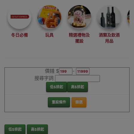
尋找最更新、最
潮、有特色而且
優惠的優質產
品，從用家的角
度為你帶來你的
冬日必備
玩具
精選禮物及
酒類及飲酒
最好選擇。
擺設
用品
其它品牌四軸航
拍無人機香港銷
售點
價錢 $
-
搜尋字詞
低$排起
高$排起
重設條件
篩選
低$排起
高$排起