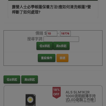
露營人士必學帳篷保養方法!應如何清洗帳篷?營
桿斷了如何處理?
價錢 $
-
搜尋字詞
低$排起
高$排起
重設條件
篩選
低$排起
高$排起
18%
ALS SLM1K2R
OFF
1000流明超薄手持
式LED鋁製工作燈 |
帶磁吸手持電筒 照