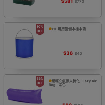
$581
$770
10%
11L 可摺疊儲水桶水箱
OFF
$36
$40
36%
超輕充氣懶人梳化 | Lazy Air
OFF
Bag - 紫色