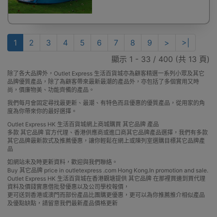
1
2
3
4
5
6
7
8
9
>
>|
顯示 1 - 33 / 400 (共 13 頁)
除了各大品牌外，Outlet Express 生活百貨城亦為顧客精選一系列小眾及其它
品牌優質產品，除了為顧客帶來最新最潮的產品外，亦包括了多個實用又時
尚，價廉物美、功能齊備的產品。
我們每月會固定尋找最更新、最潮、有特色而且優惠的優質產品，從用家的角
度為你帶來你的最好選擇。
Outlet Express HK 生活百貨城網上商城購買 其它品牌 產品
多款 其它品牌 官方代理、香港供應商或進口商其它品牌產品選擇，我們有多款
其它品牌最新款式及推薦優惠，讓你輕鬆在網上或陳列室選購目標其它品牌產
品
如網站未及時更新資料，歡迎與我們聯絡。
Buy 其它品牌 price in outletexpress .com Hong Kong.In promotion and sale.
Outlet Express HK 生活百貨城在香港觀塘提供 其它品牌 在那裡買邊到買代理
資料及價錢實惠借批發優惠以及公司學校報價，
更可送到香港或澳門而部份產品比團購更優惠，更可以為你推薦推介相似產品
及優點缺點，請留意我們最新產品價格更新