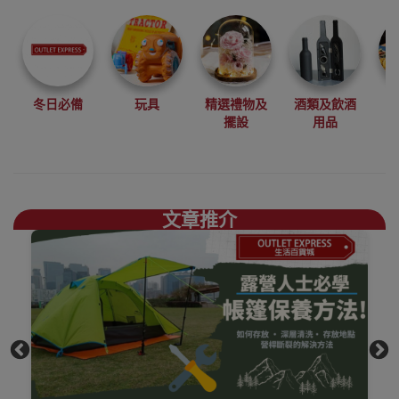
尋找最更新、最
潮、有特色而且
優惠的優質產
品，從用家的角
度為你帶來你的
冬日必備
玩具
精選禮物及
酒類及飲酒
最好選擇。
擺設
用品
其它品牌露營用
品香港銷售點
文章推介