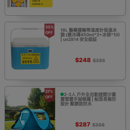
35%
18L 醫藥運輸帶溫度計保溫冰
OFF
箱 (連冰磚450ml*2+冰袋*10)
| un2814 安全認証
$248
$385
27%
2-3人 戶外全自動速開沙灘
OFF
露營露手拋帳篷 | 船型長條形
設計 壓膠款防水
$287
$398