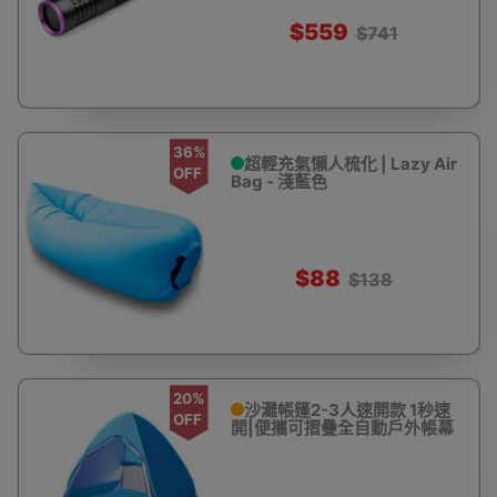
$559
$741
36%
超輕充氣懶人梳化 | Lazy Air
OFF
Bag - 淺藍色
$88
$138
20%
沙灘帳篷2-3人速開款 1秒速
OFF
開|便攜可摺疊全自動戶外帳幕