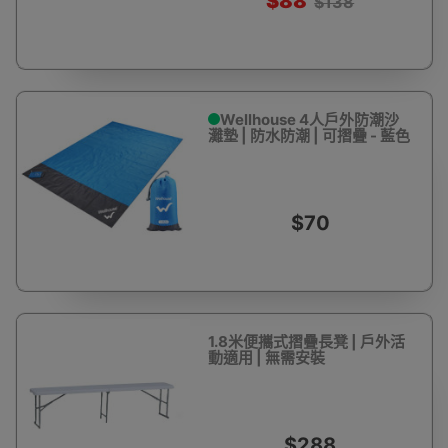
$88
$138
Wellhouse 4人戶外防潮沙
灘墊 | 防水防潮 | 可摺疊 - 藍色
$70
1.8米便攜式摺疊長凳 | 戶外活
動適用 | 無需安裝
$288