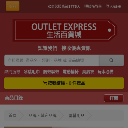
Eng
為您服務第
3775
天
結帳教學
登入/註冊
認識我們
接收優惠資訊
熱門搜尋 :
冰感毛巾
防蚊驅蚊
電動輪椅
風扇衣
玩水必備
按我結帳 - 0 件產品
商品目錄
打開
首頁
品牌 - 其它品牌
露營用品