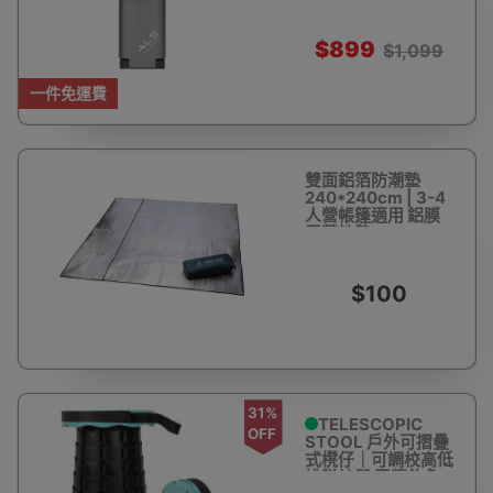
明燈
$899
$1,099
一件免運費
雙面鋁箔防潮墊
240*240cm | 3-4
人營帳篷適用 鋁膜
露營地墊
$100
31%
TELESCOPIC
OFF
STOOL 戶外可摺疊
式櫈仔｜可調校高低
排隊神器 露營釣魚