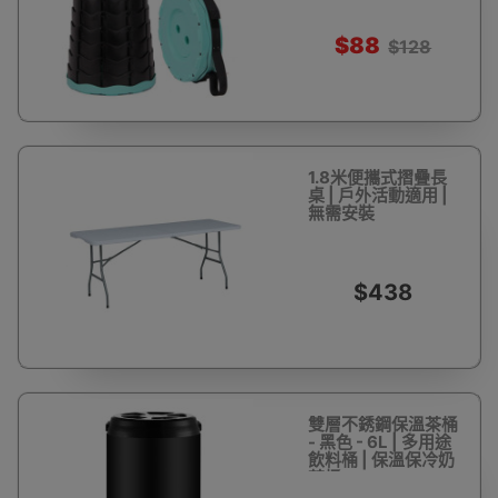
折疊椅 - 綠色
$88
$128
1.8米便攜式摺疊長
桌 | 戶外活動適用 |
無需安裝
$438
雙層不銹鋼保溫茶桶
- 黑色 - 6L | 多用途
飲料桶 | 保溫保冷奶
茶桶