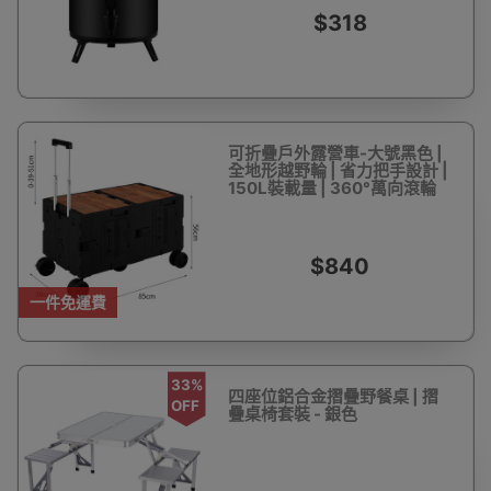
$318
可折疊戶外露營車-大號黑色 |
全地形越野輪 | 省力把手設計 |
150L裝載量 | 360°萬向滾輪
$840
一件免運費
33%
四座位鋁合金摺疊野餐桌 | 摺
OFF
疊桌椅套裝 - 銀色