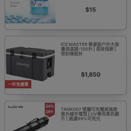
$15
ICE MASTER 專業版户外大容
量保温箱-120升 | 長效保鮮 |
密封條設計
$1,850
一件免運費
24%
TANK007 便攜可充電高強度
OFF
紫外線手電筒 | UV專用黑色鏡
片 | 過濾99%可見光