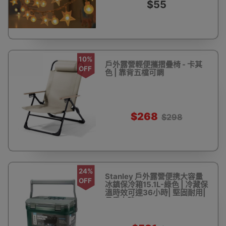
$55
10%
戶外露營輕便攜摺疊椅 - 卡其
OFF
色 | 靠背五檔可調
$268
$298
24%
Stanley 戶外露營便携大容量
OFF
冰鎮保冷箱15.1L-綠色 | 冷藏保
溫時效可達36小時| 堅固耐用|
承重力強