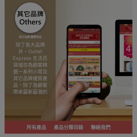
其它品牌 露營用品
除了各大品牌
外，Outlet
Express 生活百
貨城亦為顧客精
選一系列小眾及
其它品牌優質產
品，除了為顧客
帶來最新最潮的
產品外，亦包括
了多個實用又時
尚，價廉物美、
功能齊備的產
品。
所有產品
產品分類目錄
聯絡我們
我們每月會固定