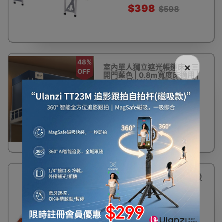
$398
$598
48%
×
室內單人獨立遮光帳篷床 - 三
OFF
開門藍色 | 0.8m寬度床適用 |
五面密封遮光 | 封閉式蚊帳床
$168
$328
LANGAO 100W太陽能戶外投
射燈連15W太陽能板套裝 -
100W 暖白