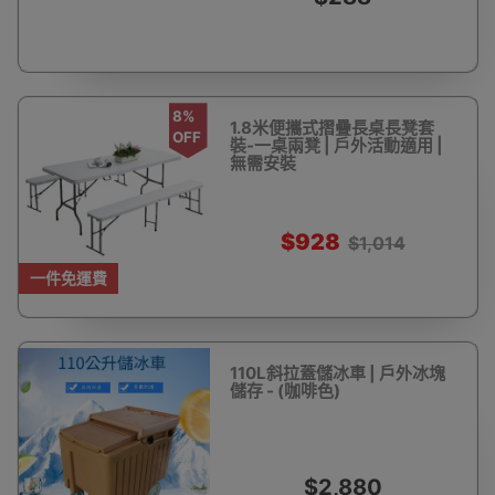
8%
1.8米便攜式摺疊長桌長凳套
OFF
裝-一桌兩凳 | 戶外活動適用 |
無需安裝
$928
$1,014
一件免運費
110L斜拉蓋儲冰車 | 戶外冰塊
儲存 - (咖啡色)
$2,880