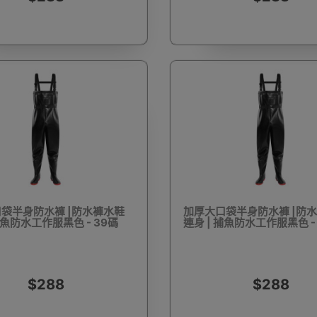
浴桶
對講機
防水鞋套
肌肉按摩槍
搬運
懶人梳化/榻榻米梳化
夜視鏡
防盜背包
3
袋半身防水褲 |防水褲水鞋
加厚大口袋半身防水褲 |防
捕魚防水工作服黑色 - 39碼
連身 | 捕魚防水工作服黑色 -
毒機
OSMO POCKET 配件
防狼器 個人警報器
口罩
$288
$288