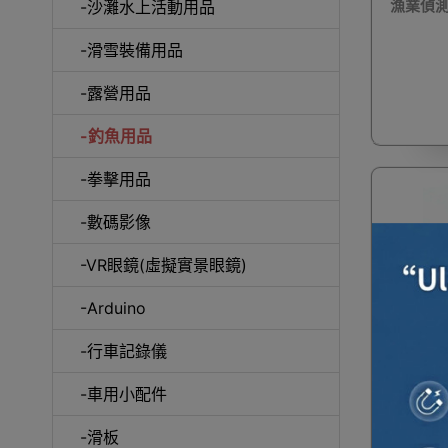
漁業偵
-沙灘水上活動用品
-滑雪裝備用品
咖
-露營用品
-釣魚用品
-拳擊用品
-數碼影像
-VR眼鏡(虛擬實景眼鏡)
-Arduino
-行車記錄儀
迷你可伸
-車用小配件
節共長1
-滑板