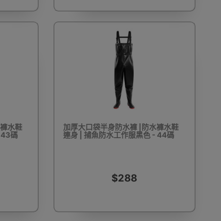
遠鏡
電動單車
工程手套
求生用品
消毒噴霧及噴霧機
食物包裝機
衣車配件
水褲水鞋
加厚大口袋半身防水褲 |防水褲水鞋
 43碼
連身 | 捕魚防水工作服黑色 - 44碼
伽用品
洗眼鏡機
電燒烤爐
電熱飯盒
$288