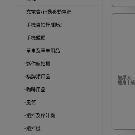
-充電寶/行動移動電源
-手機自拍杆/腳架
-手機鏡頭
-單車及單車用品
電動
-迷你航拍機
-棋牌類用品
加厚大口
連身 | 
-咖啡用品
快速
-風筒
-攪拌及榨汁機
-攪拌機