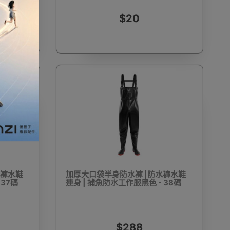
$20
加濕器及香薰機
體重及體脂磅
新年大掃除法寶
聖誕樹
電暖蛋
電熱衣著
燒烤爐
水褲水鞋
加厚大口袋半身防水褲 |防水褲水鞋
 37碼
連身 | 捕魚防水工作服黑色 - 38碼
車
血壓計
救車寶過江龍
無葉風扇
$288