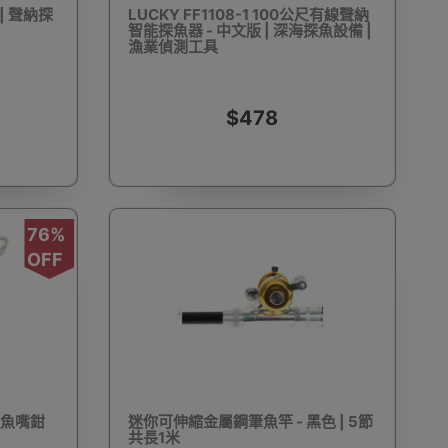
| 聲納探
LUCKY FF1108-1 100公尺有線聲納
智能探魚器 - 中文版 | 深海探魚設備 |
漁業偵測工具
動剃鬚刨
迷你雪櫃
電動滑板車
電動代步車
$478
76%
鞋機
內窺鏡
運動相機配件
錄音筆
OFF
單車及單車用品
迷你航拍機
棋牌類用品
 魚嘴鉗
迷你可伸縮金屬鋼筆魚竿 - 黑色 | 5節
共長1米