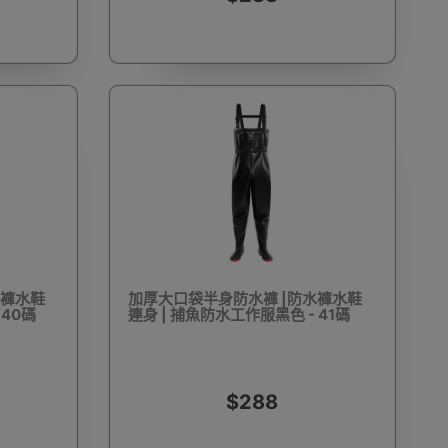
工具
迷你風扇
按摩用品
翻譯機
D打印
天文望遠鏡
永生花
皮具及鞋具護理
水褲水鞋
加厚大口袋半身防水褲 |防水褲水鞋
 40碼
連身 | 捕魚防水工作服黑色 - 41碼
RFID卡套
VR眼鏡(一體式)
VR眼鏡(手機用)
$288