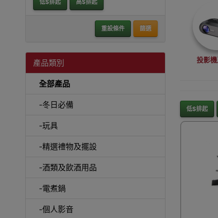
低$排起
高$排起
重設條件
篩選
投影機
產品類別
全部產品
-冬日必備
低$排起
-玩具
沙
-精選禮物及擺設
-酒類及飲酒用品
-電煮鍋
A
-個人影音