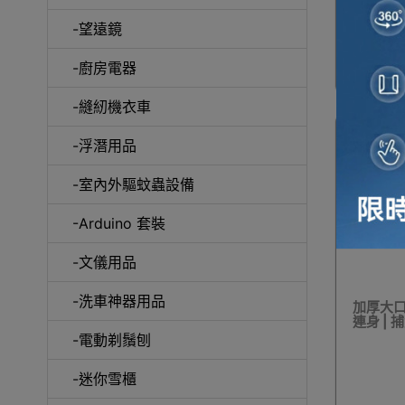
-望遠鏡
冷風
-廚房電器
-縫紉機衣車
-浮潛用品
-室內外驅蚊蟲設備
自動吸塵
-Arduino 套裝
-文儀用品
-洗車神器用品
加厚大口
連身 | 
抽
-電動剃鬚刨
-迷你雪櫃