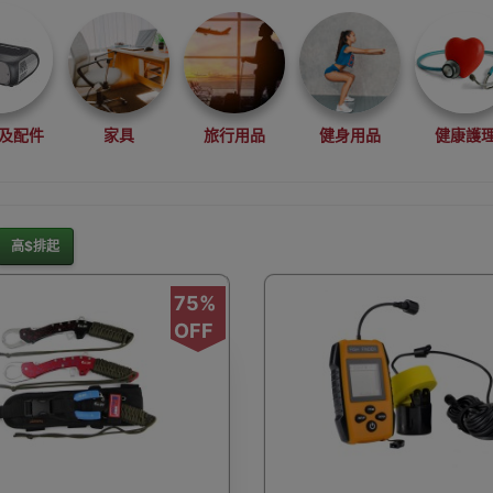
及配件
家具
旅行用品
健身用品
健康護
高$排起
灘水上活動用品
滑雪裝備用品
露營用品
釣魚用品
75%
OFF
rduino
行車記錄儀
車用小配件
滑板
望遠