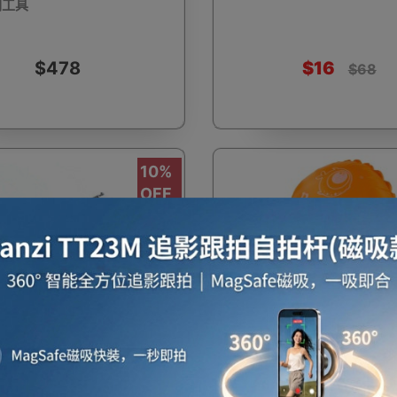
測工具
$478
$16
$68
啡用品
風筒
攪拌及榨汁機
攪拌機
室內
10%
OFF
焗爐
空氣清新機
濾水器
繪圖板
水牙
座檯扇
吸塵機
收音機
蒸氣焗爐
抽濕
縮金屬鋼筆魚竿 - 紅色 | 5
Puffer 防溺水救生手環 |
米
救生氣囊