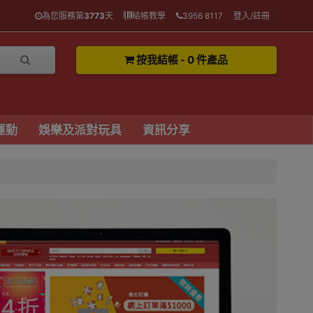
為您服務第
3773
天
結帳教學
3956 8117
登入/註冊
按我結帳 - 0 件產品
運動
娛樂及派對玩具
資訊分享