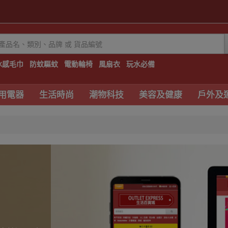
冰感毛巾
防蚊驅蚊
電動輪椅
風扇衣
玩水必備
用電器
生活時尚
潮物科技
美容及健康
戶外及