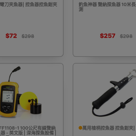
彎刀夾魚器| 控魚器控魚鉗夾
釣魚神器 聲納探魚器 10米長
測
驅蚊蟲設備
Arduino 套裝
文儀用品
洗車神器用品
電
$72
$257
$298
$298
營帳篷
露營煮食用具
行山杖
夜間照明工具
烘鞋乾
耳機
充電寶/行動移動電源
手機自拍杆/腳架
手機鏡頭
 FF1108-1 100公尺有線聲納
萬用槍柄控魚器 控魚鉗夾|
 - 英文版 | 深海探魚設備 |