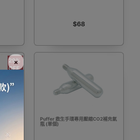
$68
電話
電動牙刷
電煮食爐
雪櫃
29%
×
OFF
線
電熱水機
導入導出機
風扇及冷風機
機
測體溫計
美髮造型
剪髮器
 潛水充氣
Puffer 救生手環專用壓縮CO2補充氣
瓶 (單個)