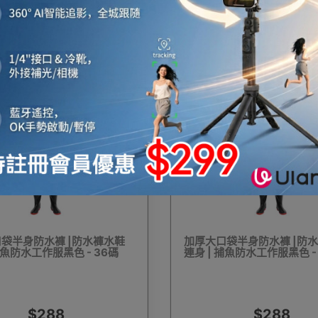
$61
$190
$68
$268
機
音響喇叭
即影即有相機
運動相機
電子鐘
機械人
太陽能充電
測量儀器
智能手錶手環及配件
袋半身防水褲 |防水褲水鞋
加厚大口袋半身防水褲 |防
捕魚防水工作服黑色 - 36碼
連身 | 捕魚防水工作服黑色 -
真空機
迷你洗衣機
助聽器
拳套
迷你衣
$288
$288