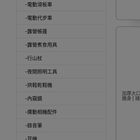
-電動滑板車
-電動代步車
-露營帳篷
-露營煮食用具
-行山杖
啞鈴
-夜間照明工具
-烘鞋乾鞋機
加厚大口
-內窺鏡
連身 | 
UV消
-運動相機配件
-錄音筆
-耳機