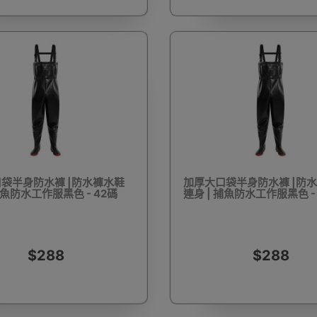
護目鏡
除塵蟎機
電池產品
雙筒望遠鏡
單筒望
滑板
成人滑板車
手錶盒
手錶收納盒
大聲公
袋半身防水褲 |防水褲水鞋
加厚大口袋半身防水褲 |防
捕魚防水工作服黑色 - 42碼
連身 | 捕魚防水工作服黑色 -
調節啞鈴
鈴片組合啞鈴
拉力繩/阻力帶
掌上壓支架
瑜
$288
$288