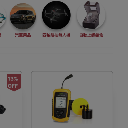
理
汽車用品
四軸航拍無人機
自動上鏈錶盒
拳擊用品
數碼影像
VR眼鏡(虛擬實景眼鏡)
13%
OFF
鏡
廚房電器
縫紉機衣車
浮潛用品