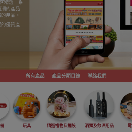
為顧客精選一系
最潮的產品
備的產品。
惠的優質產
。
所有產品
產品分類目錄
聯絡我們
必備
玩具
精選禮物及擺設
酒類及飲酒用品
電