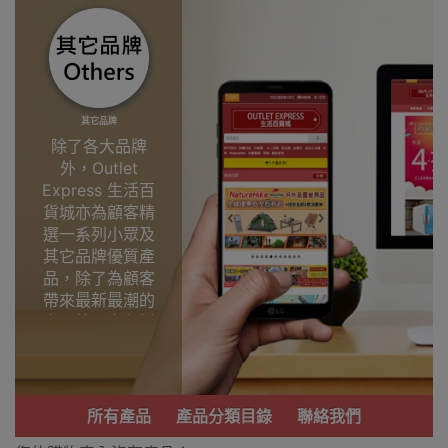
其它品牌
除了各大品牌
外，Outlet
Express 生活百
貨城亦為顧客精
選一系列小眾及
其它品牌優質產
品，除了為顧客
帶來最新最潮的
產品外，亦包括
了多個實用又時
尚，價廉物美、
功能齊備的產
品。
所有產品
產品分類目錄
聯絡我們
我們每月會固定