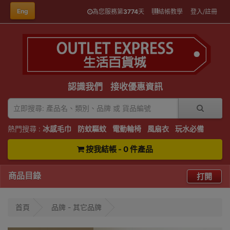
Eng
為您服務第
3774
天
結帳教學
登入/註冊
認識我們
接收優惠資訊
熱門搜尋 :
冰感毛巾
防蚊驅蚊
電動輪椅
風扇衣
玩水必備
按我結帳 - 0 件產品
商品目錄
打開
首頁
品牌 - 其它品牌