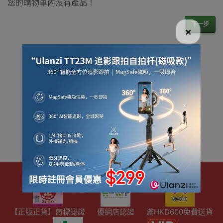
您的購物車內沒有產品！
尋找最更新、最
潮、有特色而且
下一步
優惠的優質產
×
品，從用家的角
度為你帶來你的
最好選擇。
其它品牌
【正版正貨】商標認證
優網店認證
滿HKD600免費送貨