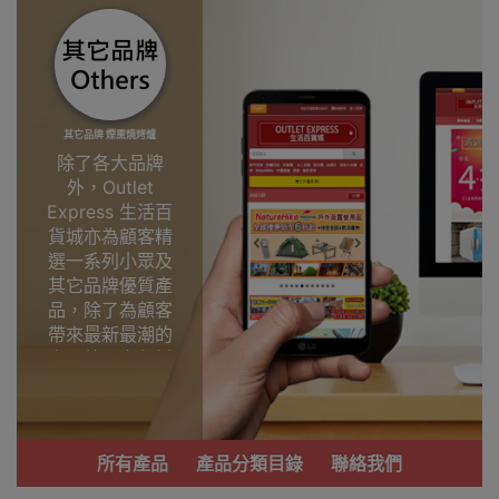
其它品牌 煙熏燒烤爐
除了各大品牌
外，Outlet
Express 生活百
貨城亦為顧客精
選一系列小眾及
其它品牌優質產
品，除了為顧客
帶來最新最潮的
產品外，亦包括
了多個實用又時
尚，價廉物美、
功能齊備的產
品。
所有產品
產品分類目錄
聯絡我們
我們每月會固定