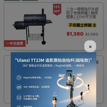
12%
二合一帶煙囪戶外庭
OFF
院子母燒烤爐 | 燒烤
煙熏 | 2700平方厘
米大烤箱
子母獨立烤箱 主
烤箱可熏烤
$1,380
$1,580
一件免運費
×
60%
17寸三層垂直可煙熏
OFF
燒烤爐 | 燒烤煙熏 |
入門級燒烤煙熏爐
$341
$865