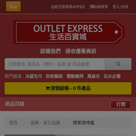
Eng
為您服務第
3773
天
結帳教學
登入/註冊
認識我們
接收優惠資訊
熱門搜尋 :
冰感毛巾
防蚊驅蚊
電動輪椅
風扇衣
玩水必備
按我結帳 - 0 件產品
商品目錄
打開
首頁
品牌 - 其它品牌
煙熏燒烤爐