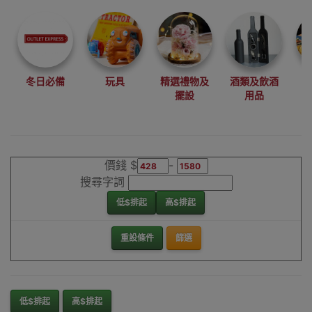
尋找最更新、最
潮、有特色而且
優惠的優質產
品，從用家的角
度為你帶來你的
冬日必備
玩具
精選禮物及
酒類及飲酒
最好選擇。
擺設
用品
其它品牌煙熏燒
烤爐香港銷售點
價錢 $
-
搜尋字詞
低$排起
高$排起
重設條件
篩選
低$排起
高$排起