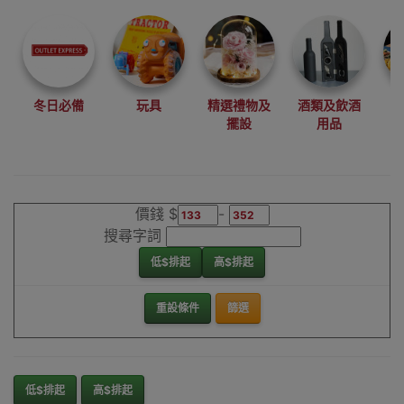
尋找最更新、最
潮、有特色而且
優惠的優質產
品，從用家的角
度為你帶來你的
冬日必備
玩具
精選禮物及
酒類及飲酒
最好選擇。
擺設
用品
其它品牌Quest3
遊戲配件香港銷
售點
價錢 $
-
搜尋字詞
低$排起
高$排起
重設條件
篩選
低$排起
高$排起