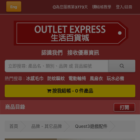
Eng
為您服務第
3773
天
結帳教學
登入/註冊
認識我們
接收優惠資訊
熱門搜尋 :
冰感毛巾
防蚊驅蚊
電動輪椅
風扇衣
玩水必備
按我結帳 - 0 件產品
商品目錄
打開
首頁
品牌 - 其它品牌
Quest3遊戲配件