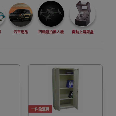
理
汽車用品
四軸航拍無人機
自動上鏈錶盒
拳擊用品
數碼影像
VR眼鏡(虛擬實景眼鏡)
鏡
廚房電器
縫紉機衣車
浮潛用品
一件免運費