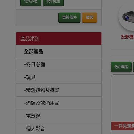
低$排起
高$排起
重設條件
篩選
投影機
產品類別
全部產品
-冬日必備
低$排起
-玩具
沙
-精選禮物及擺設
-酒類及飲酒用品
-電煮鍋
A
一件免運
-個人影音