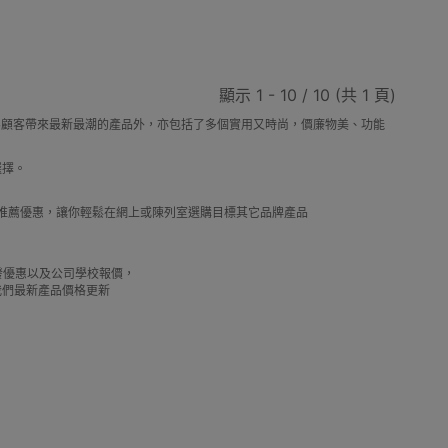
工具
迷你風扇
按摩用品
翻譯機
顯示 1 - 10 / 10 (共 1 頁)
，除了為顧客帶來最新最潮的產品外，亦包括了多個實用又時尚，價廉物美、功能
選擇。
D打印
天文望遠鏡
永生花
皮具及鞋具護理
及推薦優惠，讓你輕鬆在網上或陳列室選購目標其它品牌產品
借批發優惠以及公司學校報價，
我們最新產品價格更新
RFID卡套
VR眼鏡(一體式)
VR眼鏡(手機用)