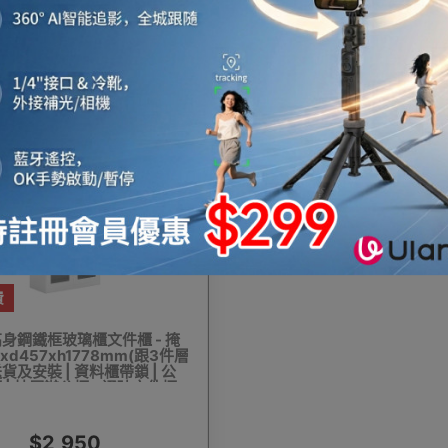
$1,038
$1,038
機
音響喇叭
即影即有相機
運動相機
電子鐘
機械人
太陽能充電
測量儀器
智能手錶手環及配件
費
身鋼鐵框玻璃櫃文件櫃 - 掩
xd457xh1778mm(跟3件層
真空機
迷你洗衣機
助聽器
拳套
迷你衣
送貨及安裝 | 資料櫃帶鎖 | 公
 | 抽屜辦公櫃 - 通玻文件櫃
$2,950