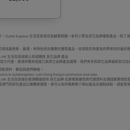
浴桶
對講機
防水鞋套
肌肉按摩槍
搬運
，Outlet Express 生活百貨城亦為顧客精選一系列小眾及其它品牌優質產品
定尋找最更新、最潮、有特色而且優惠的優質產品，從用家的角度為你帶來你的最好
懶人梳化/榻榻米梳化
夜視鏡
防盜背包
3
press HK 生活百貨城網上商城購買 其它品牌 產品
牌 官方代理、香港供應商或進口商其它品牌產品選擇，我們有多款其它品牌最新款式
更新資料，歡迎與我們聯絡。
e in outletexpress .com Hong Kong.In promotion and sale.
Express HK 生活百貨城在香港觀塘提供 其它品牌 在那裡買邊到買代理資料及價錢實惠
或澳門而部份產品比團購更優惠，更可以為你推薦推介相似產品及優點缺點，請留意
毒機
OSMO POCKET 配件
防狼器 個人警報器
口罩