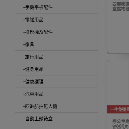
四層密碼
-手機平板配件
室儲物櫃
-電腦用品
室內外
-投影機及配件
-家具
-旅行用品
-健身用品
露
-健康護理
-汽車用品
-四軸航拍無人機
一件免運
-自動上鏈錶盒
辦公室高
w889m