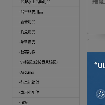
件層板)|
-沙灘水上活動用品
公司檔案
櫃
-滑雪裝備用品
咖
-露營用品
-釣魚用品
-拳擊用品
-數碼影像
-VR眼鏡(虛擬實景眼鏡)
-Arduino
一件免運
-行車記錄儀
簡約落地文
-車用小配件
開玻璃門
櫃
-滑板