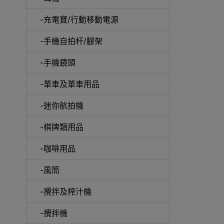
-充電寶/行動移動電源
-手機自拍杆/腳架
-手機鏡頭
-單車及單車用品
電動
-迷你航拍機
-棋牌類用品
-咖啡用品
快速
-風筒
-攪拌及榨汁機
-攪拌機