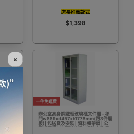
店長推薦款式
$1,398
電話
電動牙刷
電煮食爐
雪櫃
×
線
電熱水機
導入導出機
風扇及冷風機
一件免運費
機
測體溫計
美髮造型
剪髮器
 | 對開
辦公室高身鋼鐵框玻璃櫃文件櫃 - 移
件儲物櫃
門w889xd457xh1778mm(跟3件層
板)| 包送貨及安裝 | 資料櫃帶鎖 | 公
司檔案櫃 | 抽屜辦公櫃 - 通玻文件櫃