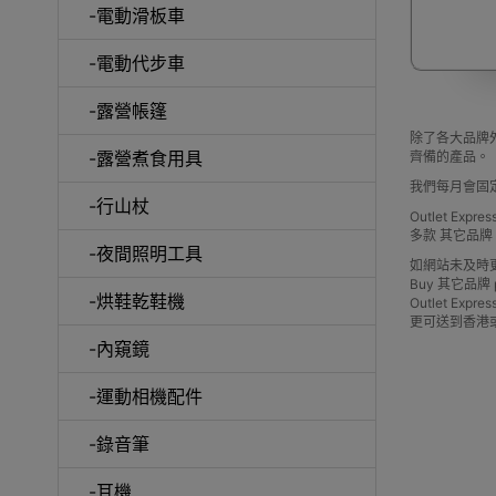
-電動滑板車
-電動代步車
-露營帳篷
除了各大品牌外
-露營煮食用具
齊備的產品。
我們每月會固
-行山杖
啞鈴
Outlet Ex
多款 其它品
-夜間照明工具
如網站未及時
Buy 其它品牌 pric
-烘鞋乾鞋機
Outlet 
更可送到香港
-內窺鏡
UV消
-運動相機配件
-錄音筆
-耳機