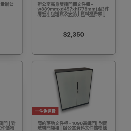
容量辦公
辦公室高身雙掩門櫃文件櫃 -
w889mmxd457xh1778mm(跟3件
層板)| 包送貨及安裝 | 資料櫃帶鎖 |
公司檔案櫃 | 抽屜辦公櫃 - 通玻文件
櫃
動剃鬚刨
迷你雪櫃
電動滑板車
電動代步車
$2,350
鞋機
內窺鏡
運動相機配件
錄音筆
一件免運費
單車及單車用品
迷你航拍機
棋牌類用品
門 | 對
簡約落地文件柜 - 1090高鐵門| 對開
文件儲物
玻璃門矮櫃 | 辦公室資料文件儲物櫃