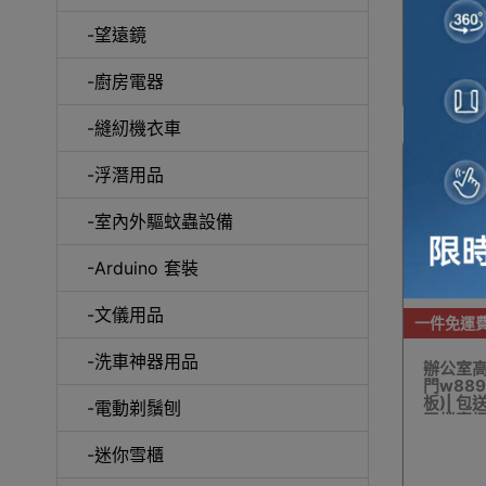
-望遠鏡
冷風
-廚房電器
-縫紉機衣車
-浮潛用品
-室內外驅蚊蟲設備
自動吸塵
-Arduino 套裝
-文儀用品
一件免運
-洗車神器用品
辦公室高
門w889
抽
板)| 包
-電動剃鬚刨
司檔案櫃
-迷你雪櫃