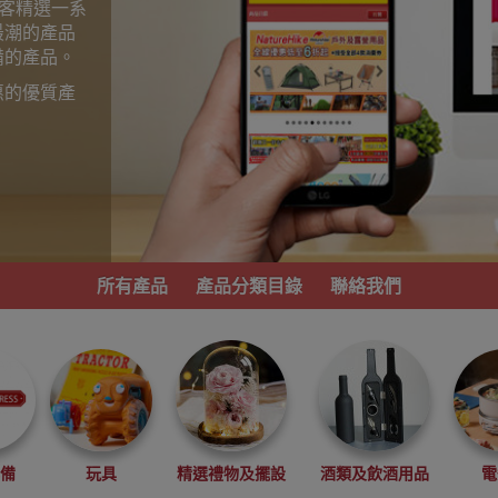
為顧客精選一系
最潮的產品
備的產品。
惠的優質產
。
所有產品
產品分類目錄
聯絡我們
必備
玩具
精選禮物及擺設
酒類及飲酒用品
電