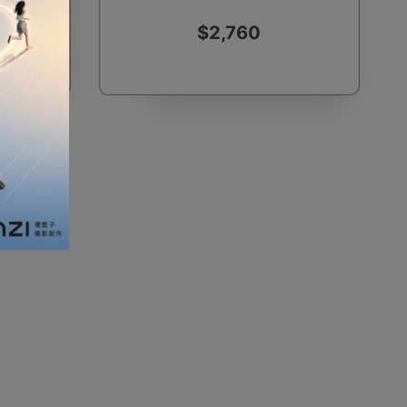
$2,760
加濕器及香薰機
體重及體脂磅
新年大掃除法寶
聖誕樹
電暖蛋
電熱衣著
燒烤爐
車
血壓計
救車寶過江龍
無葉風扇