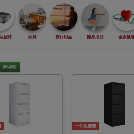
及配件
家具
旅行用品
健身用品
健康護
高$排起
灘水上活動用品
滑雪裝備用品
露營用品
釣魚用品
rduino
行車記錄儀
車用小配件
滑板
望遠
費
一件免運費