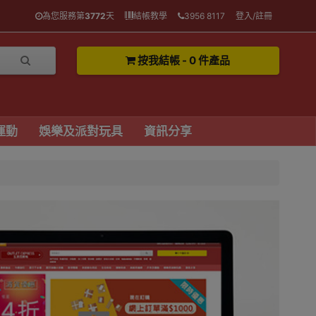
為您服務第
3772
天
結帳教學
3956 8117
登入/註冊
按我結帳 - 0 件產品
運動
娛樂及派對玩具
資訊分享