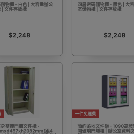
儲物櫃 - 白色 | 大容量辦公
四層密碼儲物櫃 - 黑色 | 大
 | 文件存放櫃
室儲物櫃 | 文件存放櫃
驅蚊蟲設備
Arduino 套裝
文儀用品
洗車神器用品
電
$2,248
$2,248
營帳篷
露營煮食用具
行山杖
夜間照明工具
烘鞋乾
費
一件免運費
耳機
充電寶/行動移動電源
手機自拍杆/腳架
手機鏡頭
身雙掩門櫃文件櫃 -
簡約落地文件柜 - 1090高玻璃
mxd457xh2082mm(跟4
開玻璃門矮櫃 | 辦公室資料