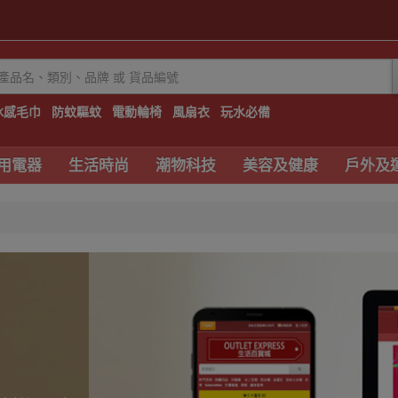
冰感毛巾
防蚊驅蚊
電動輪椅
風扇衣
玩水必備
用電器
生活時尚
潮物科技
美容及健康
戶外及